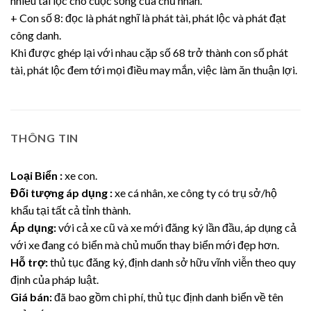
nhiều tài lộc cho cuộc sống của chủ nhân.
+ Con số 8: đọc là phát nghĩ là phát tài, phát lộc và phát đạt
công danh.
Khi được ghép lại với nhau cặp số 68 trở thành con số phát
tài, phát lộc đem tới mọi điều may mắn, việc làm ăn thuận lợi.
THÔNG TIN
Loại Biển :
xe con.
Đối tượng áp dụng :
xe cá nhân, xe công ty có trụ sở/hộ
khẩu tại tất cả tỉnh thành.
Áp dụng:
với cả xe cũ và xe mới đăng ký lần đầu, áp dụng cả
với xe đang có biển mà chủ muốn thay biển mới đẹp hơn.
Hỗ trợ:
thủ tục đăng ký, định danh sở hữu vĩnh viễn theo quy
định của pháp luật.
Giá bán:
đã bao gồm chi phí, thủ tục định danh biển về tên