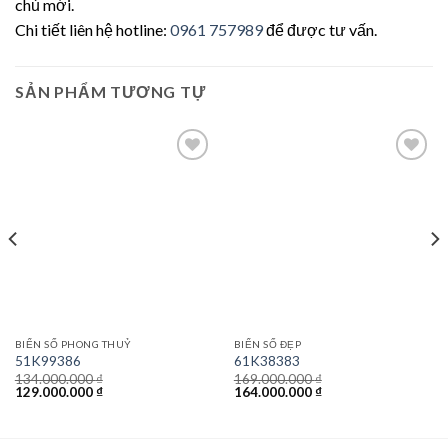
chủ mới.
Chi tiết liên hệ hotline:
0961 757989
để được tư vấn.
SẢN PHẨM TƯƠNG TỰ
Lưu
Lưu
BIỂN SỐ PHONG THUỶ
BIỂN SỐ ĐẸP
51K99386
61K38383
134.000.000
₫
169.000.000
₫
Giá
Giá
Giá
Giá
129.000.000
₫
164.000.000
₫
gốc
hiện
gốc
hiện
là:
tại
là:
tại
134.000.000 ₫.
là:
169.000.000 ₫.
là:
129.000.000 ₫.
164.000.000 ₫.