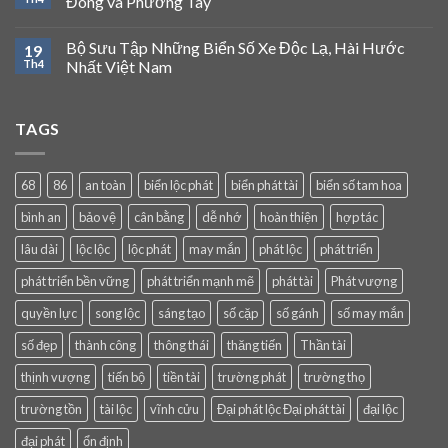
Đông và Phương Tây
Bộ Sưu Tập Những Biển Số Xe Độc Lạ, Hài Hước
19
Th4
Nhất Việt Nam
TAGS
68
86
an toàn
biển lộc phát
biển phát tài
biển số tam hoa
bình an
bảo vệ
cân bằng
dễ nhớ
hoàn thiện
hợp tác
lâu dài
lộc lộc
lộc phát
may mắn
phát lộc
phát triển
phát triển bền vững
phát triển mạnh mẽ
phát tài
Phát vượng
quyền lực
song lộc
sáng tạo
số cặp
số gánh
số may mắn
số đẹp
thành công
thông thái
thăng tiến
Thần tài
thịnh vượng
tiến bộ
tiền tài
trường phát
trường thọ
trường tồn
tài lộc
vĩnh cửu
Đại phát lộc Đại phát tài
đại lộc
đại phát
ổn định