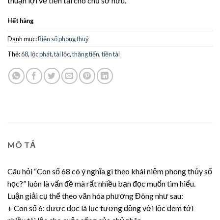
thuận lợi về tiền tài cho chủ sở hữu.
Hết hàng
Danh mục:
Biển số phong thuỷ
Thẻ:
68
,
lộc phát
,
tài lộc
,
thăng tiến
,
tiền tài
MÔ TẢ
Câu hỏi “Con số 68 có ý nghĩa gì theo khái niệm phong thủy số
học?” luôn là vấn đề mà rất nhiều bạn đọc muốn tìm hiểu.
Luận giải cụ thể theo văn hóa phương Đông như sau:
+ Con số 6: được đọc là lục tương đồng với lộc đem tới