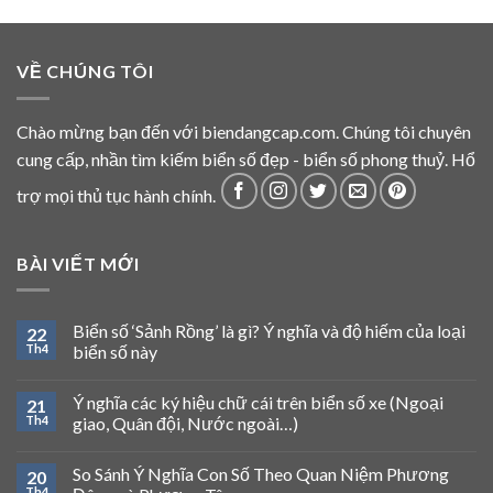
VỀ CHÚNG TÔI
Chào mừng bạn đến với biendangcap.com. Chúng tôi chuyên
cung cấp, nhần tìm kiếm biển số đẹp - biển số phong thuỷ. Hổ
trợ mọi thủ tục hành chính.
BÀI VIẾT MỚI
Biển số ‘Sảnh Rồng’ là gì? Ý nghĩa và độ hiếm của loại
22
Th4
biển số này
Ý nghĩa các ký hiệu chữ cái trên biển số xe (Ngoại
21
Th4
giao, Quân đội, Nước ngoài…)
So Sánh Ý Nghĩa Con Số Theo Quan Niệm Phương
20
Th4