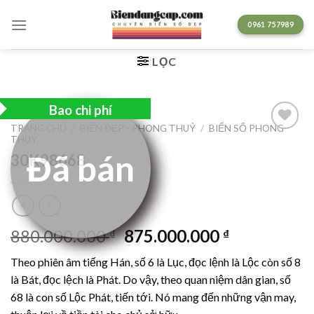
Chuyển
đến
0961 757989
nội
dung
LỌC
Bao chi phí
TRANG CHỦ
/
BIỂN ĐẸP - PHONG THUỶ
/
BIỂN SỐ PHONG
THUỶ
Lưu
Đã bán
30K98668
Giá
Giá
880.000.000
875.000.000
₫
₫
gốc
hiện
Theo phiên âm tiếng Hán, số 6 là Lục, đọc lệnh là Lộc còn số 8
là:
tại
là Bát, đọc lệch là Phát. Do vậy, theo quan niệm dân gian, số
880.000.000 ₫.
là:
68 là con số Lộc Phát, tiến tới. Nó mang đến những vận may,
875.000.00