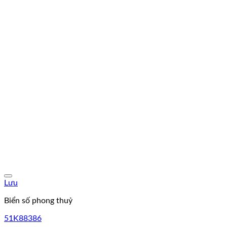
Lưu
Biển số phong thuỷ
51K88386