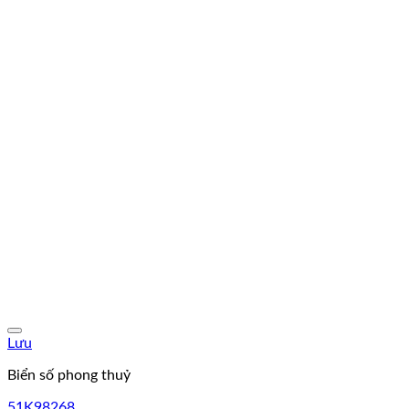
Lưu
Biển số phong thuỷ
51K98268