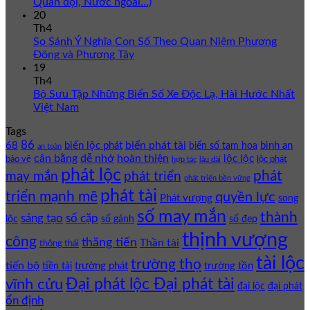
Quân đội, Nước ngoài…)
20
Th4
So Sánh Ý Nghĩa Con Số Theo Quan Niệm Phương
Đông và Phương Tây
19
Th4
Bộ Sưu Tập Những Biển Số Xe Độc Lạ, Hài Hước Nhất
Việt Nam
Tags
86
biển phát tài
68
biển lộc phát
bình an
biển số tam hoa
an toàn
cân bằng
dễ nhớ
hoàn thiện
lộc lộc
bảo vệ
lộc phát
hợp tác
lâu dài
phát lộc
phát
phát triển
may mắn
phát triển bền vững
phát tài
triển mạnh mẽ
quyền lực
Phát vượng
song
số may mắn
thành
sáng tạo
số cặp
lộc
số gánh
số đẹp
thịnh vượng
công
thăng tiến
Thần tài
thông thái
tài lộc
trường thọ
tiến bộ
trường phát
trường tồn
tiền tài
Đại phát lộc Đại phát tài
vĩnh cửu
đại lộc
đại phát
ổn định