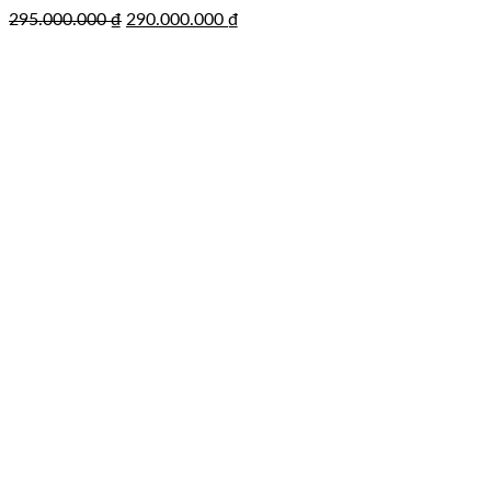
Giá
Giá
295.000.000
₫
290.000.000
₫
gốc
hiện
là:
tại
295.000.000 ₫.
là:
290.000.000 ₫.