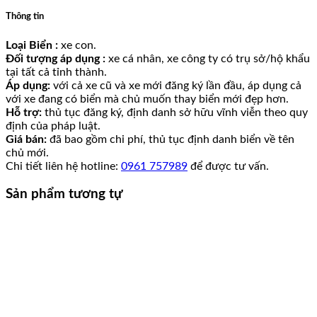
Thông tin
Loại Biển :
xe con.
Đối tượng áp dụng :
xe cá nhân, xe công ty có trụ sở/hộ khẩu
tại tất cả tỉnh thành.
Áp dụng:
với cả xe cũ và xe mới đăng ký lần đầu, áp dụng cả
với xe đang có biển mà chủ muốn thay biển mới đẹp hơn.
Hỗ trợ:
thủ tục đăng ký, định danh sở hữu vĩnh viễn theo quy
định của pháp luật.
Giá bán:
đã bao gồm chi phí, thủ tục định danh biển về tên
chủ mới.
Chi tiết liên hệ hotline:
0961 757989
để được tư vấn.
Sản phẩm tương tự