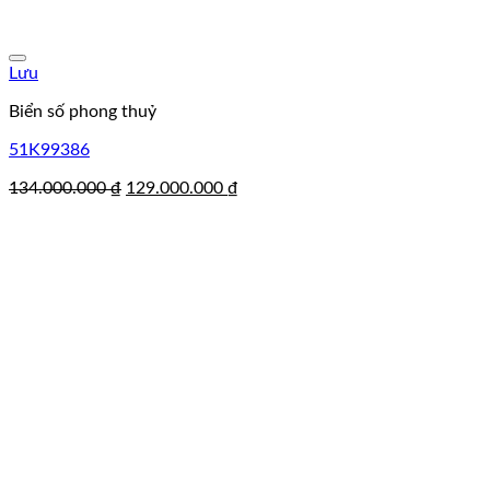
Lưu
Biển số phong thuỷ
51K99386
Giá
Giá
134.000.000
₫
129.000.000
₫
gốc
hiện
là:
tại
134.000.000 ₫.
là:
129.000.000 ₫.