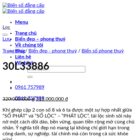
Chuyển
đến
nội
Menu
dung
Lọc
Trang chủ
Lưu
Biển đẹp – phong thuỷ
Về chúng tôi
Trang chủ
Blog
/
Biển đẹp - phong thuỷ
/
Biển số phong thuỷ
Liên hệ
Wishlist
30L33886
Tìm
kiếm:
0961 757989
0961 757989
Giá
Giá
320.000.000
₫
315.000.000
₫
gốc
hiện
Khi ghép cặp 2 con số 8 và 6 ta được một sự hợp nhất giữa
là:
tại
“SỐ PHÁT” và “SỐ LỘC” – “PHÁT LỘC”, tài lộc sinh sôi nảy
320.000.000 ₫.
là:
nở một cách dồi dào, bền vững, quan tiền rộng mở cùng chủ
315.000.000 ₫.
nhân. Ý nghĩa tốt đẹp nó mang lại không chỉ giới hạn trong
công danh, sự nghiệp. tài chính mà còn trong cả sức khỏe
nữa!