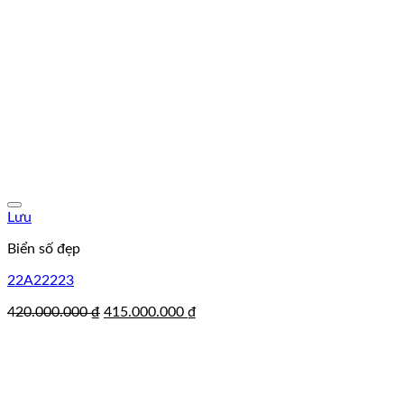
Lưu
Biển số đẹp
22A22223
Giá
Giá
420.000.000
₫
415.000.000
₫
gốc
hiện
là:
tại
420.000.000 ₫.
là:
415.000.000 ₫.