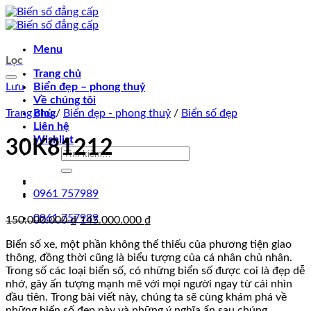
Chuyển
đến
nội
Menu
dung
Lọc
Trang chủ
Lưu
Biển đẹp – phong thuỷ
Về chúng tôi
Trang chủ
Blog
/
Biển đẹp - phong thuỷ
/
Biển số đẹp
Liên hệ
Wishlist
30K81212
Tìm
kiếm:
0961 757989
0961 757989
Giá
Giá
150.000.000
₫
145.000.000
₫
gốc
hiện
Biển số xe, một phần không thể thiếu của phương tiện giao
là:
tại
thông, đồng thời cũng là biểu tượng của cá nhân chủ nhân.
150.000.000 ₫.
là:
Trong số các loại biển số, có những biển số được coi là đẹp dễ
145.000.000 ₫.
nhớ, gây ấn tượng mạnh mẽ với mọi người ngay từ cái nhìn
đầu tiên. Trong bài viết này, chúng ta sẽ cùng khám phá về
những biển số đẹp này và những ý nghĩa ẩn sau chúng.