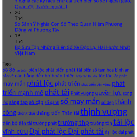
Ý nghĩa các ký hiệu chữ cái trên biển số xe (Ngoại giao,
Quân đội, Nước ngoài…)
20
Th4
So Sánh Ý Nghĩa Con Số Theo Quan Niệm Phương
Đông và Phương Tây
19
Th4
Bộ Sưu Tập Những Biển Số Xe Độc Lạ, Hài Hước Nhất
Việt Nam
Tags
86
biển phát tài
68
biển lộc phát
bình an
biển số tam hoa
an toàn
cân bằng
dễ nhớ
hoàn thiện
lộc lộc
bảo vệ
lộc phát
hợp tác
lâu dài
phát lộc
phát
phát triển
may mắn
phát triển bền vững
phát tài
triển mạnh mẽ
quyền lực
Phát vượng
song
số may mắn
thành
sáng tạo
số cặp
lộc
số gánh
số đẹp
thịnh vượng
công
thăng tiến
Thần tài
thông thái
tài lộc
trường thọ
tiến bộ
trường phát
trường tồn
tiền tài
Đại phát lộc Đại phát tài
vĩnh cửu
đại lộc
đại phát