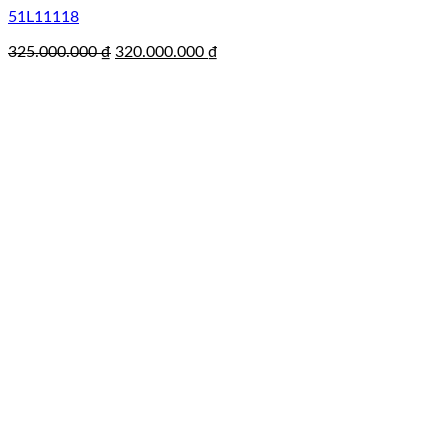
51L11118
Giá
Giá
325.000.000
₫
320.000.000
₫
gốc
hiện
là:
tại
325.000.000 ₫.
là:
320.000.000 ₫.