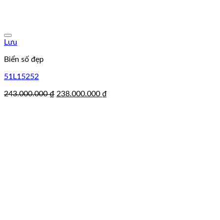
Lưu
Biển số đẹp
51L15252
Giá
Giá
243.000.000
₫
238.000.000
₫
gốc
hiện
là:
tại
243.000.000 ₫.
là:
238.000.000 ₫.