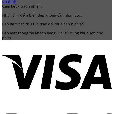
ổn định
Cam kết - trách nhiệm
Nhận tìm kiếm biển đẹp không cần nhận cọc.
Bảo đảm các thủ tục trao đổi mua bán biển số.
Bảo mật thông tin khách hàng. Chỉ sử dụng khi được cho
phép.