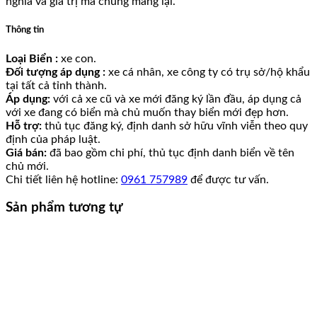
nghĩa và giá trị mà chúng mang lại.
Thông tin
Loại Biển :
xe con.
Đối tượng áp dụng :
xe cá nhân, xe công ty có trụ sở/hộ khẩu
tại tất cả tỉnh thành.
Áp dụng:
với cả xe cũ và xe mới đăng ký lần đầu, áp dụng cả
với xe đang có biển mà chủ muốn thay biển mới đẹp hơn.
Hỗ trợ:
thủ tục đăng ký, định danh sở hữu vĩnh viễn theo quy
định của pháp luật.
Giá bán:
đã bao gồm chi phí, thủ tục định danh biển về tên
chủ mới.
Chi tiết liên hệ hotline:
0961 757989
để được tư vấn.
Sản phẩm tương tự