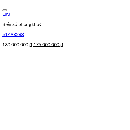
Lưu
Biển số phong thuỷ
51K98288
Giá
Giá
180.000.000
₫
175.000.000
₫
gốc
hiện
là:
tại
180.000.000 ₫.
là:
175.000.000 ₫.