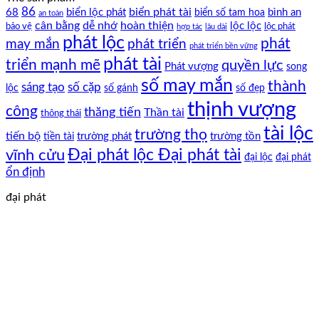
nhất
nhất
86
biển phát tài
68
biển lộc phát
bình an
biển số tam hoa
an toàn
cân bằng
dễ nhớ
hoàn thiện
lộc lộc
bảo vệ
lộc phát
hợp tác
lâu dài
phát lộc
phát
phát triển
may mắn
phát triển bền vững
phát tài
triển mạnh mẽ
quyền lực
Phát vượng
song
số may mắn
thành
sáng tạo
số cặp
lộc
số gánh
số đẹp
thịnh vượng
công
thăng tiến
Thần tài
thông thái
tài lộc
trường thọ
tiến bộ
trường phát
trường tồn
tiền tài
Đại phát lộc Đại phát tài
vĩnh cửu
đại lộc
đại phát
ổn định
đại phát