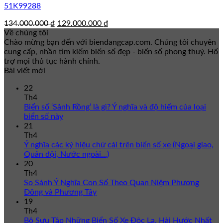
51K99288
Giá
Giá
134.000.000
₫
129.000.000
₫
gốc
hiện
Về chúng tôi
là:
tại
Chào mừng bạn đến với biendangcap.com. Chúng tôi chuyên
134.000.000 ₫.
là:
cung cấp, nhần tìm kiếm biển số đẹp - biển số phong thuỷ. Hổ
129.000.000 ₫.
trợ mọi thủ tục hành chính.
Bài viết mới
22
Th4
Biển số ‘Sảnh Rồng’ là gì? Ý nghĩa và độ hiếm của loại
biển số này
21
Th4
Ý nghĩa các ký hiệu chữ cái trên biển số xe (Ngoại giao,
Quân đội, Nước ngoài…)
20
Th4
So Sánh Ý Nghĩa Con Số Theo Quan Niệm Phương
Đông và Phương Tây
19
Th4
Bộ Sưu Tập Những Biển Số Xe Độc Lạ, Hài Hước Nhất