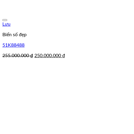
Lưu
Biển số đẹp
51K88488
Giá
Giá
255.000.000
₫
250.000.000
₫
gốc
hiện
là:
tại
255.000.000 ₫.
là:
250.000.000 ₫.