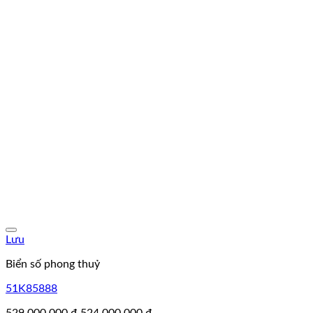
Lưu
Biển số phong thuỷ
51K85888
Giá
Giá
529.000.000
₫
524.000.000
₫