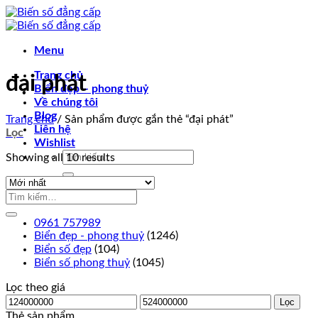
Chuyển
đến
nội
Menu
dung
Trang chủ
đại phát
Biển đẹp – phong thuỷ
Về chúng tôi
Blog
Trang chủ
/
Sản phẩm được gắn thẻ “đại phát”
Liên hệ
Lọc
Wishlist
Tìm
Showing all 10 results
kiếm:
0961 757989
0961 757989
Biển đẹp - phong thuỷ
(1246)
Biển số đẹp
(104)
Biển số phong thuỷ
(1045)
Lọc theo giá
Giá
Giá
Lọc
thấp
cao
Thẻ sản phẩm