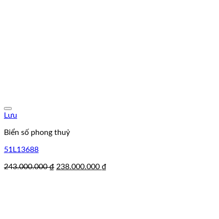
Lưu
Biển số phong thuỷ
51L13688
Giá
Giá
243.000.000
₫
238.000.000
₫
gốc
hiện
là:
tại
243.000.000 ₫.
là:
238.000.000 ₫.