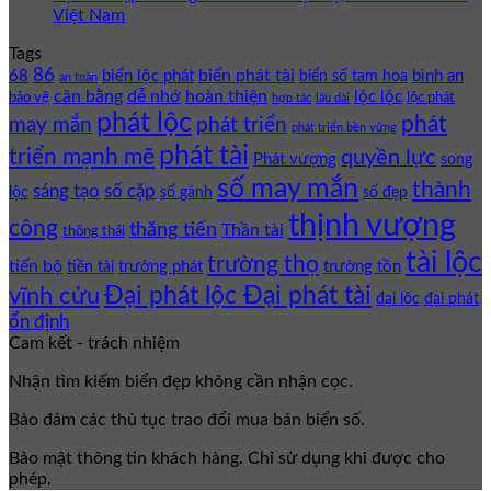
Việt Nam
Tags
86
biển phát tài
68
biển lộc phát
bình an
biển số tam hoa
an toàn
cân bằng
dễ nhớ
hoàn thiện
lộc lộc
bảo vệ
lộc phát
hợp tác
lâu dài
phát lộc
phát
phát triển
may mắn
phát triển bền vững
phát tài
triển mạnh mẽ
quyền lực
Phát vượng
song
số may mắn
thành
sáng tạo
số cặp
lộc
số gánh
số đẹp
thịnh vượng
công
thăng tiến
Thần tài
thông thái
tài lộc
trường thọ
tiến bộ
trường phát
trường tồn
tiền tài
Đại phát lộc Đại phát tài
vĩnh cửu
đại lộc
đại phát
ổn định
Cam kết - trách nhiệm
Nhận tìm kiếm biển đẹp không cần nhận cọc.
Bảo đảm các thủ tục trao đổi mua bán biển số.
Bảo mật thông tin khách hàng. Chỉ sử dụng khi được cho
phép.