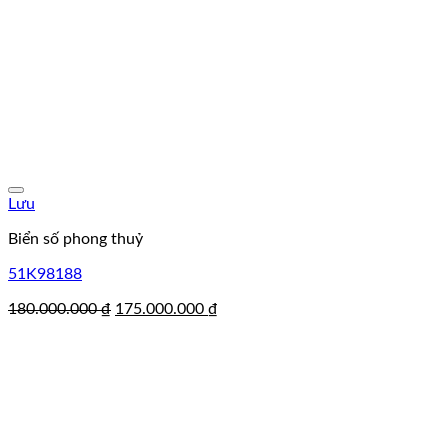
Lưu
Biển số phong thuỷ
51K98188
Giá
Giá
180.000.000
₫
175.000.000
₫
gốc
hiện
là:
tại
180.000.000 ₫.
là:
175.000.000 ₫.