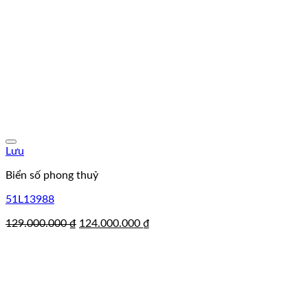
Lưu
Biển số phong thuỷ
51L13988
Giá
Giá
129.000.000
₫
124.000.000
₫
gốc
hiện
là:
tại
129.000.000 ₫.
là:
124.000.000 ₫.