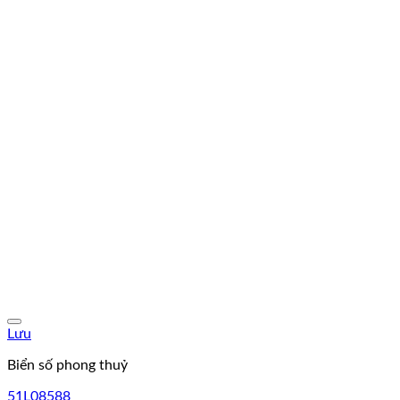
Lưu
Biển số phong thuỷ
51L08588