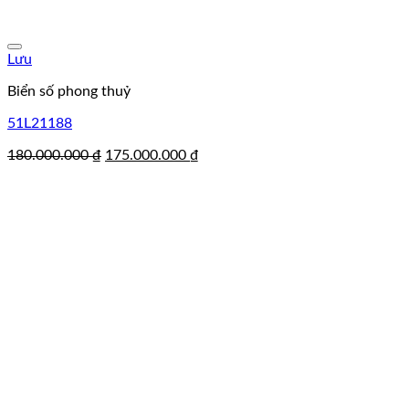
Lưu
Biển số phong thuỷ
51L21188
Giá
Giá
180.000.000
₫
175.000.000
₫
gốc
hiện
là:
tại
180.000.000 ₫.
là:
175.000.000 ₫.