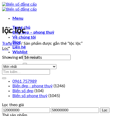
Chuyển
đến
nội
Menu
dung
Trang chủ
lộc lộc
Biển đẹp – phong thuỷ
Về chúng tôi
Blog
Trang chủ
/
Sản phẩm được gắn thẻ “lộc lộc”
Liên hệ
Lọc
Wishlist
Tìm
Showing all 16 results
kiếm:
0961 757989
0961 757989
Biển đẹp - phong thuỷ
(1246)
Biển số đẹp
(104)
Biển số phong thuỷ
(1045)
Lọc theo giá
Giá
Giá
Lọc
thấp
cao
Thẻ sản phẩm