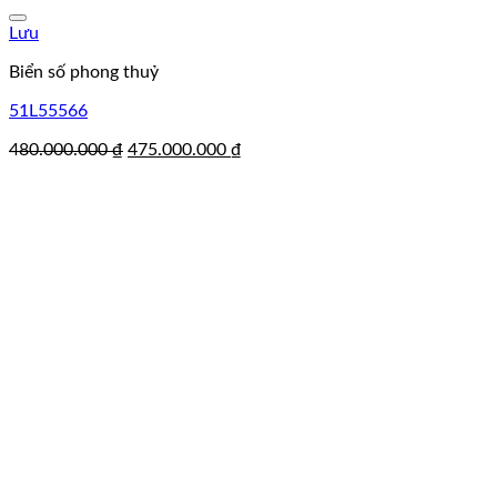
Lưu
Biển số phong thuỷ
51L55566
Giá
Giá
480.000.000
₫
475.000.000
₫
gốc
hiện
là:
tại
480.000.000 ₫.
là:
475.000.000 ₫.