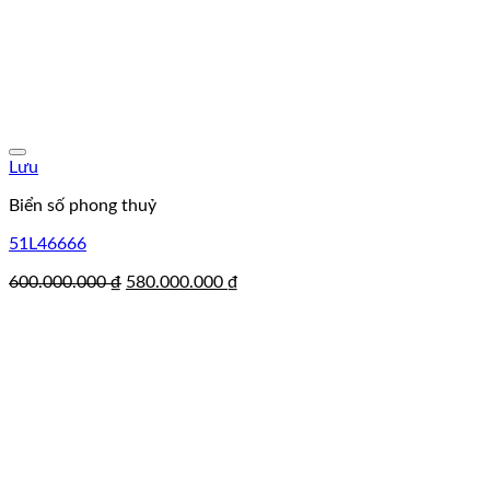
Lưu
Biển số phong thuỷ
51L46666
Giá
Giá
600.000.000
₫
580.000.000
₫
gốc
hiện
là:
tại
600.000.000 ₫.
là:
580.000.000 ₫.