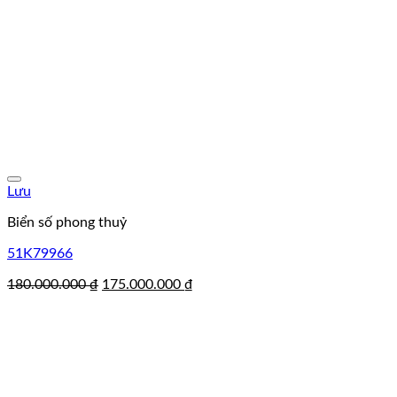
Lưu
Biển số phong thuỷ
51K79966
Giá
Giá
180.000.000
₫
175.000.000
₫
gốc
hiện
là:
tại
180.000.000 ₫.
là:
175.000.000 ₫.