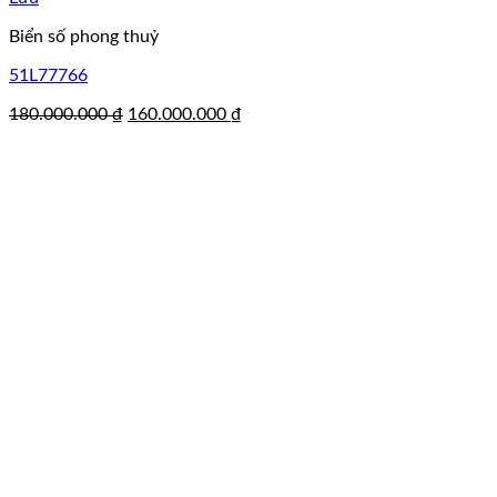
Biển số phong thuỷ
51L77766
Giá
Giá
180.000.000
₫
160.000.000
₫
gốc
hiện
là:
tại
180.000.000 ₫.
là:
160.000.000 ₫.