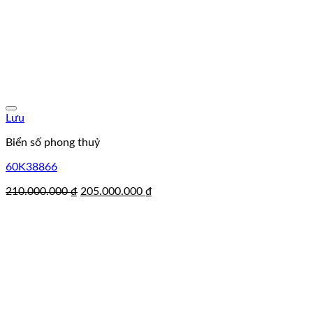
Lưu
Biển số phong thuỷ
60K38866
Giá
Giá
210.000.000
₫
205.000.000
₫
gốc
hiện
là:
tại
210.000.000 ₫.
là:
205.000.000 ₫.