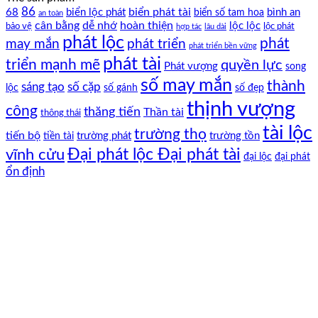
nhất
nhất
86
biển phát tài
68
biển lộc phát
bình an
biển số tam hoa
an toàn
cân bằng
dễ nhớ
hoàn thiện
lộc lộc
bảo vệ
lộc phát
hợp tác
lâu dài
phát lộc
phát
phát triển
may mắn
phát triển bền vững
phát tài
triển mạnh mẽ
quyền lực
Phát vượng
song
số may mắn
thành
sáng tạo
số cặp
lộc
số gánh
số đẹp
thịnh vượng
công
thăng tiến
Thần tài
thông thái
tài lộc
trường thọ
tiến bộ
trường phát
trường tồn
tiền tài
Đại phát lộc Đại phát tài
vĩnh cửu
đại lộc
đại phát
ổn định