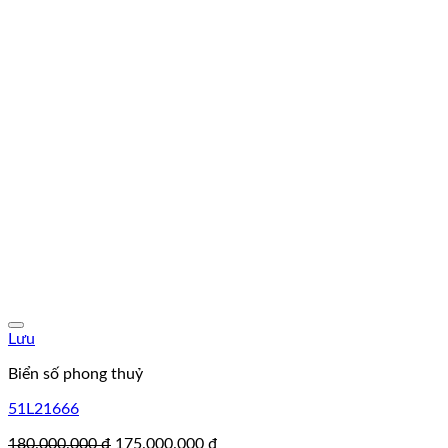
Lưu
Biển số phong thuỷ
51L21666
Giá
Giá
180.000.000
₫
175.000.000
₫