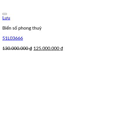
Lưu
Biển số phong thuỷ
51L03666
Giá
Giá
130.000.000
₫
125.000.000
₫
gốc
hiện
là:
tại
130.000.000 ₫.
là:
125.000.000 ₫.