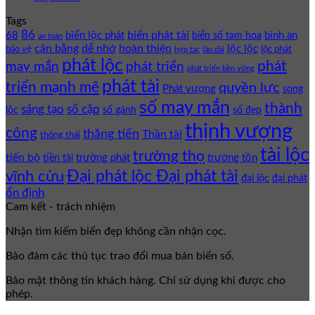
Tags
86
biển phát tài
68
biển lộc phát
bình an
biển số tam hoa
an toàn
cân bằng
dễ nhớ
hoàn thiện
lộc lộc
bảo vệ
lộc phát
hợp tác
lâu dài
phát lộc
phát
phát triển
may mắn
phát triển bền vững
phát tài
triển mạnh mẽ
quyền lực
Phát vượng
song
số may mắn
thành
sáng tạo
số cặp
lộc
số gánh
số đẹp
thịnh vượng
công
thăng tiến
Thần tài
thông thái
tài lộc
trường thọ
tiến bộ
trường phát
trường tồn
tiền tài
Đại phát lộc Đại phát tài
vĩnh cửu
đại lộc
đại phát
ổn định
Cam kết - trách nhiệm
Nhận tìm kiếm biển đẹp không cần nhận cọc.
Bảo đảm các thủ tục trao đổi mua bán biển số.
Bảo mật thông tin khách hàng. Chỉ sử dụng khi được cho
phép.