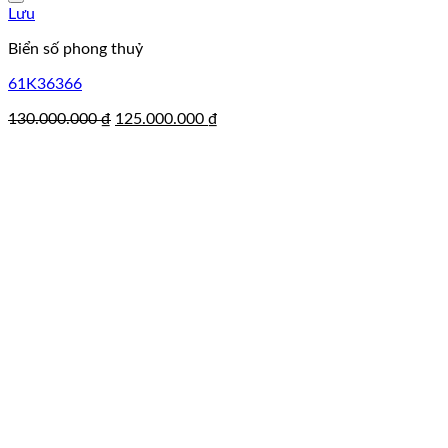
Lưu
Biển số phong thuỷ
61K36366
Giá
Giá
130.000.000
₫
125.000.000
₫
gốc
hiện
là:
tại
130.000.000 ₫.
là:
125.000.000 ₫.