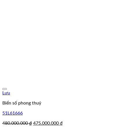
Lưu
Biển số phong thuỷ
51L61666
Giá
Giá
480.000.000
₫
475.000.000
₫
gốc
hiện