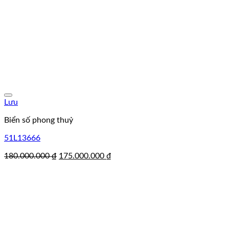
Lưu
Biển số phong thuỷ
51L13666
Giá
Giá
180.000.000
₫
175.000.000
₫
gốc
hiện
là:
tại
180.000.000 ₫.
là:
175.000.000 ₫.