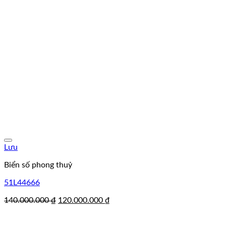
Lưu
Biển số phong thuỷ
51L44666
Giá
Giá
140.000.000
₫
120.000.000
₫
gốc
hiện
là:
tại