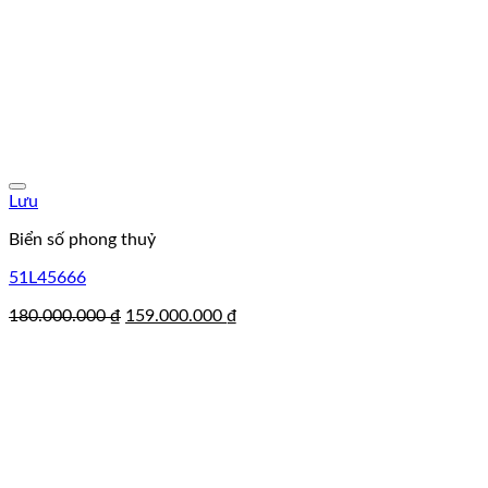
Lưu
Biển số phong thuỷ
51L45666
Giá
Giá
180.000.000
₫
159.000.000
₫
gốc
hiện
là:
tại
180.000.000 ₫.
là:
159.000.000 ₫.