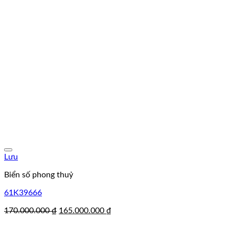
Lưu
Biển số phong thuỷ
61K39666
Giá
Giá
170.000.000
₫
165.000.000
₫
gốc
hiện