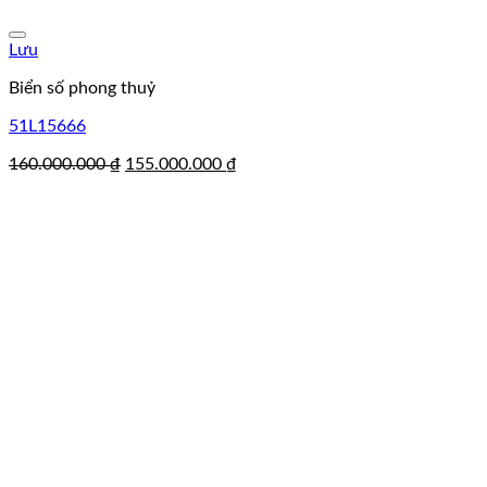
Lưu
Biển số phong thuỷ
51L15666
Giá
Giá
160.000.000
₫
155.000.000
₫
gốc
hiện
là:
tại
160.000.000 ₫.
là:
155.000.000 ₫.