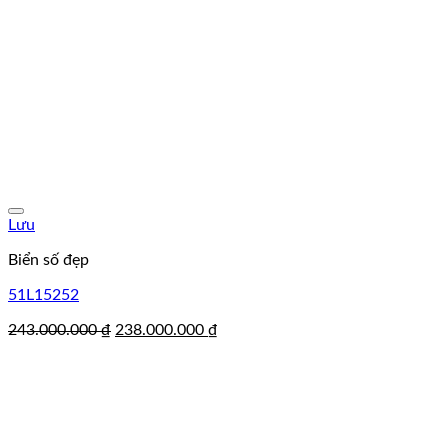
Lưu
Biển số đẹp
51L15252
Giá
Giá
243.000.000
₫
238.000.000
₫
gốc
hiện
là:
tại
243.000.000 ₫.
là:
238.000.000 ₫.