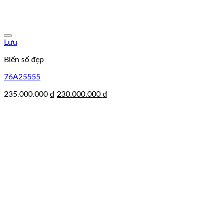
Lưu
Biển số đẹp
76A25555
Giá
Giá
235.000.000
₫
230.000.000
₫
gốc
hiện
là:
tại
235.000.000 ₫.
là:
230.000.000 ₫.