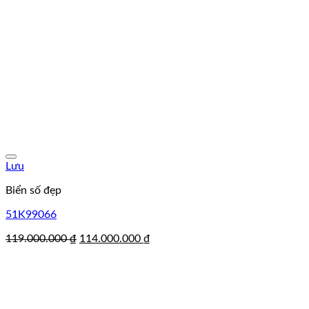
Lưu
Biển số đẹp
51K99066
Giá
Giá
119.000.000
₫
114.000.000
₫
gốc
hiện
là:
tại
119.000.000 ₫.
là:
114.000.000 ₫.