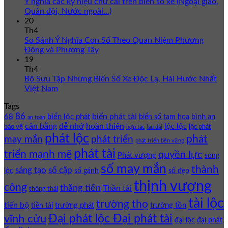
Ý nghĩa các ký hiệu chữ cái trên biển số xe (Ngoại giao,
Quân đội, Nước ngoài…)
20
Th4
So Sánh Ý Nghĩa Con Số Theo Quan Niệm Phương
Đông và Phương Tây
19
Th4
Bộ Sưu Tập Những Biển Số Xe Độc Lạ, Hài Hước Nhất
Việt Nam
Tags
86
biển phát tài
68
biển lộc phát
bình an
biển số tam hoa
an toàn
cân bằng
dễ nhớ
hoàn thiện
lộc lộc
bảo vệ
lộc phát
hợp tác
lâu dài
phát lộc
phát
phát triển
may mắn
phát triển bền vững
phát tài
triển mạnh mẽ
quyền lực
Phát vượng
song
số may mắn
thành
sáng tạo
số cặp
lộc
số gánh
số đẹp
thịnh vượng
công
thăng tiến
Thần tài
thông thái
tài lộc
trường thọ
tiến bộ
trường phát
trường tồn
tiền tài
Đại phát lộc Đại phát tài
vĩnh cửu
đại lộc
đại phát