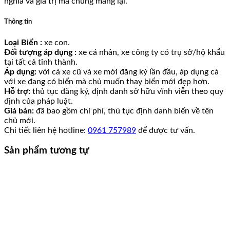
nghĩa và giá trị mà chúng mang lại.
Thông tin
Loại Biển :
xe con.
Đối tượng áp dụng :
xe cá nhân, xe công ty có trụ sở/hộ khẩu
tại tất cả tỉnh thành.
Áp dụng:
với cả xe cũ và xe mới đăng ký lần đầu, áp dụng cả
với xe đang có biển mà chủ muốn thay biển mới đẹp hơn.
Hỗ trợ:
thủ tục đăng ký, định danh sở hữu vĩnh viễn theo quy
định của pháp luật.
Giá bán:
đã bao gồm chi phí, thủ tục định danh biển về tên
chủ mới.
Chi tiết liên hệ hotline:
0961 757989
để được tư vấn.
Sản phẩm tương tự