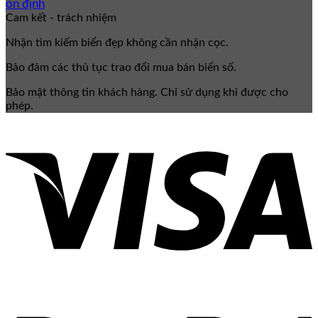
ổn định
Cam kết - trách nhiệm
Nhận tìm kiếm biển đẹp không cần nhận cọc.
Bảo đảm các thủ tục trao đổi mua bán biển số.
Bảo mật thông tin khách hàng. Chỉ sử dụng khi được cho
phép.