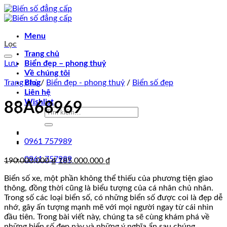
Chuyển
đến
nội
Menu
dung
Lọc
Trang chủ
Lưu
Biển đẹp – phong thuỷ
Về chúng tôi
Trang chủ
Blog
/
Biển đẹp - phong thuỷ
/
Biển số đẹp
Liên hệ
Wishlist
88A68969
Tìm
kiếm:
0961 757989
0961 757989
Giá
Giá
190.000.000
₫
185.000.000
₫
gốc
hiện
Biển số xe, một phần không thể thiếu của phương tiện giao
là:
tại
thông, đồng thời cũng là biểu tượng của cá nhân chủ nhân.
190.000.000 ₫.
là:
Trong số các loại biển số, có những biển số được coi là đẹp dễ
185.000.000 ₫.
nhớ, gây ấn tượng mạnh mẽ với mọi người ngay từ cái nhìn
đầu tiên. Trong bài viết này, chúng ta sẽ cùng khám phá về
những biển số đẹp này và những ý nghĩa ẩn sau chúng.