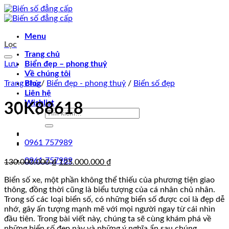
Chuyển
đến
nội
Menu
dung
Lọc
Trang chủ
Lưu
Biển đẹp – phong thuỷ
Về chúng tôi
Trang chủ
Blog
/
Biển đẹp - phong thuỷ
/
Biển số đẹp
Liên hệ
Wishlist
30K88618
Tìm
kiếm:
0961 757989
0961 757989
Giá
Giá
130.000.000
₫
125.000.000
₫
gốc
hiện
Biển số xe, một phần không thể thiếu của phương tiện giao
là:
tại
thông, đồng thời cũng là biểu tượng của cá nhân chủ nhân.
130.000.000 ₫.
là:
Trong số các loại biển số, có những biển số được coi là đẹp dễ
125.000.000 ₫.
nhớ, gây ấn tượng mạnh mẽ với mọi người ngay từ cái nhìn
đầu tiên. Trong bài viết này, chúng ta sẽ cùng khám phá về
những biển số đẹp này và những ý nghĩa ẩn sau chúng.