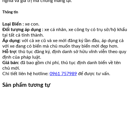
nghĩa và giá trị mà chúng mang lại.
Thông tin
Loại Biển :
xe con.
Đối tượng áp dụng :
xe cá nhân, xe công ty có trụ sở/hộ khẩu
tại tất cả tỉnh thành.
Áp dụng:
với cả xe cũ và xe mới đăng ký lần đầu, áp dụng cả
với xe đang có biển mà chủ muốn thay biển mới đẹp hơn.
Hỗ trợ:
thủ tục đăng ký, định danh sở hữu vĩnh viễn theo quy
định của pháp luật.
Giá bán:
đã bao gồm chi phí, thủ tục định danh biển về tên
chủ mới.
Chi tiết liên hệ hotline:
0961 757989
để được tư vấn.
Sản phẩm tương tự