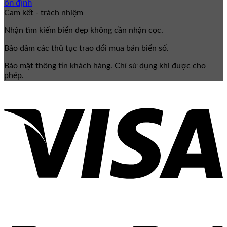
ổn định
Cam kết - trách nhiệm
Nhận tìm kiếm biển đẹp không cần nhận cọc.
Bảo đảm các thủ tục trao đổi mua bán biển số.
Bảo mật thông tin khách hàng. Chỉ sử dụng khi được cho
phép.