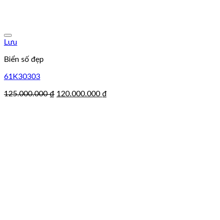
Lưu
Biển số đẹp
61K30303
Giá
Giá
125.000.000
₫
120.000.000
₫
gốc
hiện
là:
tại
125.000.000 ₫.
là:
120.000.000 ₫.