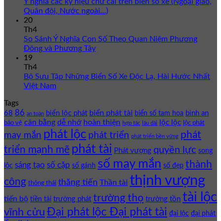
Ý nghĩa các ký hiệu chữ cái trên biển số xe (Ngoại giao,
Quân đội, Nước ngoài…)
20
Th4
So Sánh Ý Nghĩa Con Số Theo Quan Niệm Phương
Đông và Phương Tây
19
Th4
Bộ Sưu Tập Những Biển Số Xe Độc Lạ, Hài Hước Nhất
Việt Nam
Tags
86
biển phát tài
68
biển lộc phát
bình an
biển số tam hoa
an toàn
cân bằng
dễ nhớ
hoàn thiện
lộc lộc
bảo vệ
lộc phát
hợp tác
lâu dài
phát lộc
phát
phát triển
may mắn
phát triển bền vững
phát tài
triển mạnh mẽ
quyền lực
Phát vượng
song
số may mắn
thành
sáng tạo
số cặp
lộc
số gánh
số đẹp
thịnh vượng
công
thăng tiến
Thần tài
thông thái
tài lộc
trường thọ
tiến bộ
trường phát
trường tồn
tiền tài
Đại phát lộc Đại phát tài
vĩnh cửu
đại lộc
đại phát