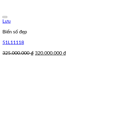
Lưu
Biển số đẹp
51L11118
Giá
Giá
325.000.000
₫
320.000.000
₫
gốc
hiện
là:
tại
325.000.000 ₫.
là:
320.000.000 ₫.