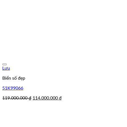
Lưu
Biển số đẹp
51K99066
Giá
Giá
119.000.000
₫
114.000.000
₫
gốc
hiện
là:
tại
119.000.000 ₫.
là:
114.000.000 ₫.