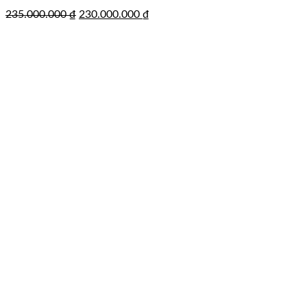
Giá
Giá
235.000.000
₫
230.000.000
₫
gốc
hiện
là:
tại
235.000.000 ₫.
là:
230.000.000 ₫.