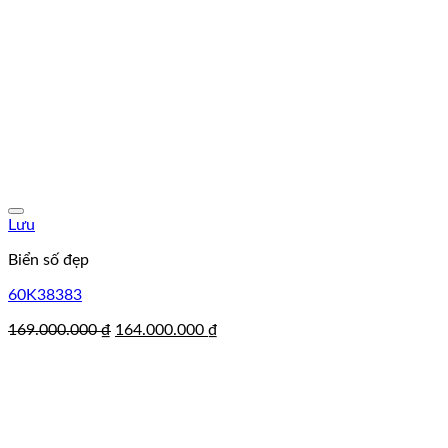
Lưu
Biển số đẹp
60K38383
Giá
Giá
169.000.000
₫
164.000.000
₫
gốc
hiện
là:
tại
169.000.000 ₫.
là:
164.000.000 ₫.