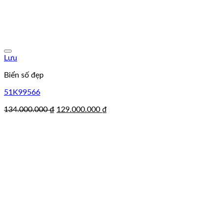
Lưu
Biển số đẹp
51K99566
Giá
Giá
134.000.000
₫
129.000.000
₫
gốc
hiện
là:
tại
134.000.000 ₫.
là:
129.000.000 ₫.