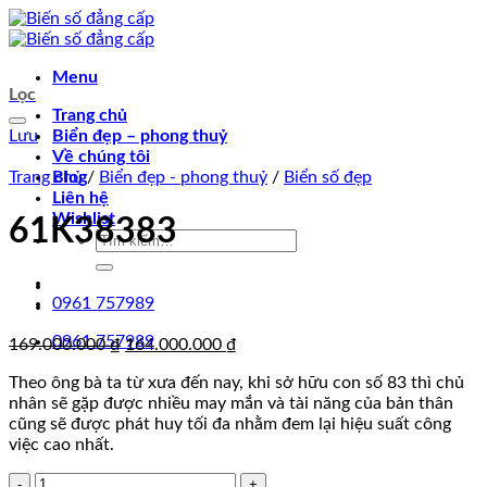
Chuyển
đến
nội
Menu
dung
Lọc
Trang chủ
Lưu
Biển đẹp – phong thuỷ
Về chúng tôi
Trang chủ
Blog
/
Biển đẹp - phong thuỷ
/
Biển số đẹp
Liên hệ
Wishlist
61K38383
Tìm
kiếm:
0961 757989
0961 757989
Giá
Giá
169.000.000
₫
164.000.000
₫
gốc
hiện
Theo ông bà ta từ xưa đến nay, khi sở hữu con số 83 thì chủ
là:
tại
nhân sẽ gặp được nhiều may mắn và tài năng của bản thân
169.000.000 ₫.
là:
cũng sẽ được phát huy tối đa nhằm đem lại hiệu suất công
164.000.000 ₫.
việc cao nhất.
61K38383