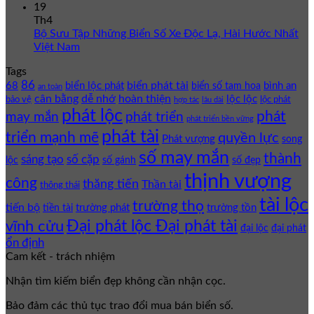
19
Th4
Bộ Sưu Tập Những Biển Số Xe Độc Lạ, Hài Hước Nhất
Việt Nam
Tags
86
biển phát tài
68
biển lộc phát
bình an
biển số tam hoa
an toàn
cân bằng
dễ nhớ
hoàn thiện
lộc lộc
bảo vệ
lộc phát
hợp tác
lâu dài
phát lộc
phát
phát triển
may mắn
phát triển bền vững
phát tài
triển mạnh mẽ
quyền lực
Phát vượng
song
số may mắn
thành
sáng tạo
số cặp
lộc
số gánh
số đẹp
thịnh vượng
công
thăng tiến
Thần tài
thông thái
tài lộc
trường thọ
tiến bộ
trường phát
trường tồn
tiền tài
Đại phát lộc Đại phát tài
vĩnh cửu
đại lộc
đại phát
ổn định
Cam kết - trách nhiệm
Nhận tìm kiếm biển đẹp không cần nhận cọc.
Bảo đảm các thủ tục trao đổi mua bán biển số.