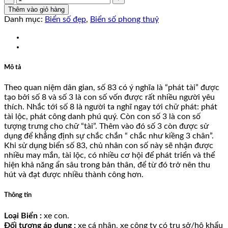
số
Thêm vào giỏ hàng
lượng
Danh mục:
Biển số đẹp
,
Biển số phong thuỷ
Mô tả
Theo quan niệm dân gian, số 83 có ý nghĩa là “phát tài” được
tạo bởi số 8 và số 3 là con số vốn được rất nhiều người yêu
thích. Nhắc tới số 8 là người ta nghĩ ngay tới chữ phát: phát
tài lộc, phát công danh phú quý. Còn con số 3 là con số
tượng trưng cho chữ “tài”. Thêm vào đó số 3 còn được sử
dụng để khẳng định sự chắc chắn “ chắc như kiềng 3 chân”.
Khi sử dụng biển số 83, chủ nhân con số này sẽ nhận được
nhiều may mắn, tài lộc, có nhiều cơ hội để phát triển và thể
hiện khả năng ẩn sâu trong bản thân, để từ đó trở nên thu
hút và đạt được nhiều thành công hơn.
Thông tin
Loại Biển :
xe con.
Đối tượng áp dụng :
xe cá nhân, xe công ty có trụ sở/hộ khẩu