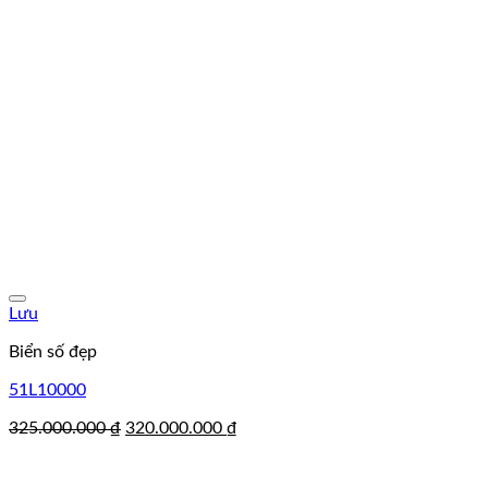
Lưu
Biển số đẹp
51L10000
Giá
Giá
325.000.000
₫
320.000.000
₫
gốc
hiện
là:
tại