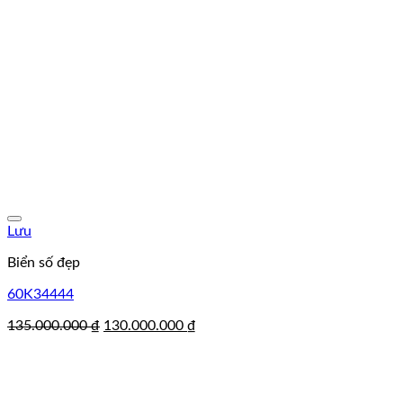
Lưu
Biển số đẹp
60K34444
Giá
Giá
135.000.000
₫
130.000.000
₫
gốc
hiện
là:
tại
135.000.000 ₫.
là:
130.000.000 ₫.