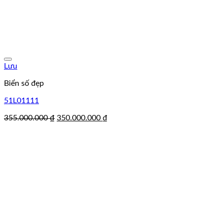
Lưu
Biển số đẹp
51L01111
Giá
Giá
355.000.000
₫
350.000.000
₫
gốc
hiện
là:
tại
355.000.000 ₫.
là:
350.000.000 ₫.