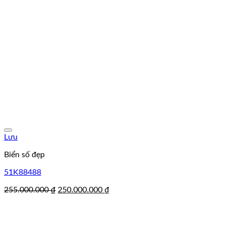
Lưu
Biển số đẹp
51K88488
Giá
Giá
255.000.000
₫
250.000.000
₫
gốc
hiện
là:
tại
255.000.000 ₫.
là: