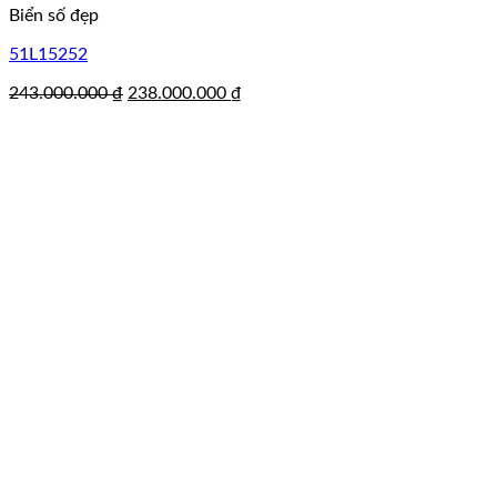
Biển số đẹp
51L15252
Giá
Giá
243.000.000
₫
238.000.000
₫
gốc
hiện
là:
tại
243.000.000 ₫.
là:
238.000.000 ₫.