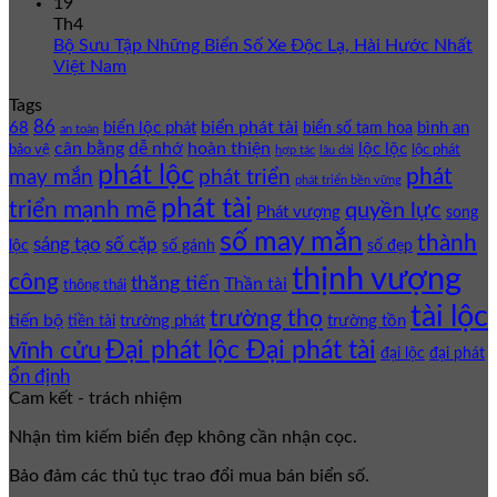
19
Th4
Bộ Sưu Tập Những Biển Số Xe Độc Lạ, Hài Hước Nhất
Việt Nam
Tags
86
biển phát tài
68
biển lộc phát
bình an
biển số tam hoa
an toàn
cân bằng
dễ nhớ
hoàn thiện
lộc lộc
bảo vệ
lộc phát
hợp tác
lâu dài
phát lộc
phát
phát triển
may mắn
phát triển bền vững
phát tài
triển mạnh mẽ
quyền lực
Phát vượng
song
số may mắn
thành
sáng tạo
số cặp
lộc
số gánh
số đẹp
thịnh vượng
công
thăng tiến
Thần tài
thông thái
tài lộc
trường thọ
tiến bộ
trường phát
trường tồn
tiền tài
Đại phát lộc Đại phát tài
vĩnh cửu
đại lộc
đại phát
ổn định
Cam kết - trách nhiệm
Nhận tìm kiếm biển đẹp không cần nhận cọc.
Bảo đảm các thủ tục trao đổi mua bán biển số.