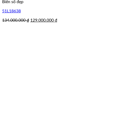
Biển số đẹp
51L18638
Giá
Giá
134.000.000
₫
129.000.000
₫
gốc
hiện
là:
tại
134.000.000 ₫.
là:
129.000.000 ₫.