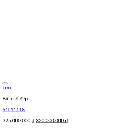
Lưu
Biển số đẹp
51L11118
Giá
Giá
325.000.000
₫
320.000.000
₫
gốc
hiện
là:
tại
325.000.000 ₫.
là: