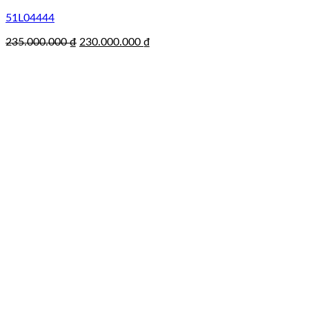
51L04444
Giá
Giá
235.000.000
₫
230.000.000
₫
gốc
hiện
là:
tại
235.000.000 ₫.
là:
230.000.000 ₫.