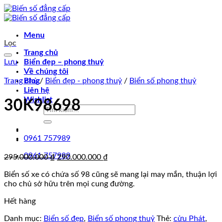
Chuyển
đến
nội
Menu
dung
Lọc
Trang chủ
Lưu
Biển đẹp – phong thuỷ
Về chúng tôi
Trang chủ
Blog
/
Biển đẹp - phong thuỷ
/
Biển số phong thuỷ
Liên hệ
Wishlist
30K98698
Tìm
kiếm:
0961 757989
0961 757989
Giá
Giá
295.000.000
₫
290.000.000
₫
gốc
hiện
Biển số xe có chứa số 98 cũng sẽ mang lại may mắn, thuận lợi
là:
tại
cho chủ sở hữu trên mọi cung đường.
295.000.000 ₫.
là:
290.000.000 ₫.
Hết hàng
Danh mục:
Biển số đẹp
,
Biển số phong thuỷ
Thẻ:
cửu Phát
,