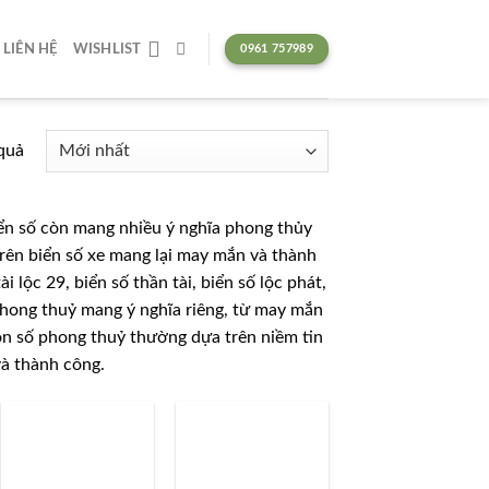
LIÊN HỆ
WISHLIST
0961 757989
quả
iển số còn mang nhiều ý nghĩa phong thủy
trên biển số xe mang lại may mắn và thành
 lộc 29, biển số thần tài, biển số lộc phát,
phong thuỷ mang ý nghĩa riêng, từ may mắn
ọn số phong thuỷ thường dựa trên niềm tin
và thành công.
Lưu
Lưu