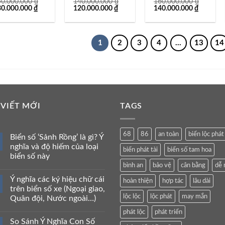
50.000.000
₫
140.000.000
₫
160.000.000
₫
á
Giá
Giá
Giá
Giá
Giá
30.000.000
₫
120.000.000
₫
140.000.000
₫
c
hiện
gốc
hiện
gốc
hiện
tại
là:
tại
là:
tại
0.000.000 ₫.
là:
140.000.000 ₫.
là:
160.000.000 ₫.
là:
130.000.000 ₫.
120.000.000 ₫.
140.000
1
2
3
4
…
13
14
 VIẾT MỚI
TAGS
68
86
an toàn
biển lộc phát
Biển số ‘Sảnh Rồng’ là gì? Ý
nghĩa và độ hiếm của loại
biển phát tài
biển số tam hoa
biển số này
bình an
bảo vệ
cân bằng
dễ 
Ý nghĩa các ký hiệu chữ cái
hoàn thiện
hợp tác
lâu dài
trên biển số xe (Ngoại giao,
lộc lộc
lộc phát
may mắn
Quân đội, Nước ngoài…)
phát lộc
phát triển
So Sánh Ý Nghĩa Con Số