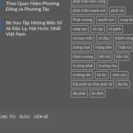
phát triển bền vững
Theo Quan Niệm Phương
Đông và Phương Tây
phát triển mạnh mẽ
phát tài
Phát vượng
quyền lực
song lộ
Bộ Sưu Tập Những Biển Số
Xe Độc Lạ, Hài Hước Nhất
sáng tạo
số cặp
số gánh
Việt Nam
số may mắn
số đẹp
thành côn
thông thái
thăng tiến
Thần tài
thịnh vượng
tiến bộ
tiền tài
trường phát
trường thọ
trường tồn
tài lộc
vĩnh cửu
Đại phát lộc Đại phát tài
đại lộc
đại phát
ổn định
ÚNG TÔI
BLOG
LIÊN HỆ