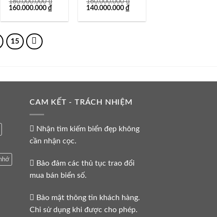
180.000.000
₫
160.000.000
₫
Giá
Giá
Giá
Giá
160.000.000
₫
140.000.000
₫
gốc
hiện
gốc
hiện
là:
tại
là:
tại
180.000.000 ₫.
là:
160.000.000 ₫.
là:
.000 ₫.
160.000.000 ₫.
140.000.000 ₫.
15
CAM KẾT - TRÁCH NHIỆM
Nhận tìm kiếm biển đẹp không
cần nhận cọc.
nhớ
Bảo đảm các thủ tục trao đổi
mua bán biển số.
Bảo mật thông tin khách hàng.
Chỉ sử dụng khi được cho phép.