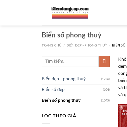
Chuyển
đến
nội
dung
Biển số phong thuỷ
TRANG CHỦ
/
BIỂN ĐẸP - PHONG THUỶ
/
BIỂN SỐ
Khôn
đem 
công
Biển đẹp - phong thuỷ
(1246)
biển
và t
Biển số đẹp
(104)
và q
Biển số phong thuỷ
(1045)
LỌC THEO GIÁ