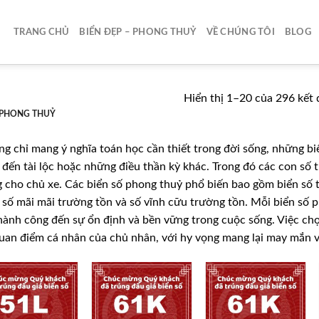
TRANG CHỦ
BIỂN ĐẸP – PHONG THUỶ
VỀ CHÚNG TÔI
BLOG
Hiển thị 1–20 của 296 kết 
 PHONG THUỶ
g chỉ mang ý nghĩa toán học cần thiết trong đời sống, những b
đến tài lộc hoặc những điều thần kỳ khác. Trong đó các con số 
 cho chủ xe. Các biển số phong thuỷ phổ biến bao gồm biển số tài
 số mãi mãi trường tồn và số vĩnh cữu trường tồn. Mỗi biển số 
hành công đến sự ổn định và bền vững trong cuộc sống. Việc ch
uan điểm cá nhân của chủ nhân, với hy vọng mang lại may mắn 
Lưu
Lưu
Lưu