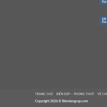
Th4
19
Th4
TRANG CHỦ
BIỂN ĐẸP – PHONG THUỶ
VỀ CH
Copyright 2026 © Biendangcap.com