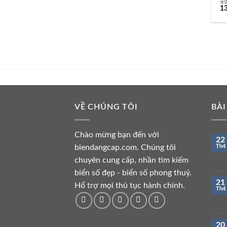
1
Gi
1
gố
là:
15
VỀ CHÚNG TÔI
BÀI
Chào mừng bạn đến với
22
biendangcap.com. Chúng tôi
Th4
chuyên cung cấp, nhần tìm kiếm
biển số đẹp - biển số phong thuỷ.
21
Hổ trợ mọi thủ tục hành chính.
Th4
20