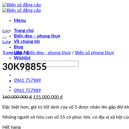
Chuyển
đến
nội
Menu
dung
Trang chủ
Lọc
Biển đẹp – phong thuỷ
Về chúng tôi
Lưu
Blog
Liên hệ
Trang chủ
/
Biển đẹp - phong thuỷ
/
Biển số phong thuỷ
Wishlist
Tìm
30K98855
kiếm:
0961 757989
0961 757989
Giá
Giá
160.000.000
₫
155.000.000
₫
gốc
hiện
Đặc biệt hơn, giá trị tốt lành của số 5 được nhân lên gấp đôi kh
là:
tại
160.000.000 ₫.
là:
Những người sở hữu con số 55 có phúc lớn, có địa vị xã hội 
155.000.000 ₫.
Hết hàng