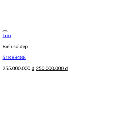
Lưu
Biển số đẹp
51K88488
Giá
Giá
255.000.000
₫
250.000.000
₫
gốc
hiện
là:
tại
255.000.000 ₫.
là:
250.000.000 ₫.