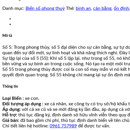
Danh mục:
Biển số phong thuỷ
Thẻ:
bình an
,
cân bằng
,
ổn định
Mô tả
Số 5: Trong phong thủy, số 5 đại diện cho sự cân bằng, sự tự do
quan đến sự đổi mới, sự linh hoạt và khả năng thích nghi. Đây 
Sự lặp lại của số 5 (55): Khi số 5 lặp lại, như trong số 55, nó
bền vững và sự bình an trong cuộc sống. Nó tạo ra một môi tr
Số 55 trong phong thủy được coi là con số may mắn vì nó kết 
quyết định quan trọng. Số 55 không chỉ mang lại sự ổn định mà
Thông tin
Loại Biển :
xe con.
Đối tượng áp dụng :
xe cá nhân, xe công ty có trụ sở/hộ khẩu tạ
Áp dụng:
với cả xe cũ và xe mới đăng ký lần đầu, áp dụng cả v
Hỗ trợ:
thủ tục đăng ký, định danh sở hữu vĩnh viễn theo quy đ
Giá bán:
đã bao gồm chi phí, thủ tục định danh biển về tên chủ
Chi tiết liên hệ hotline:
0961 757989
để được tư vấn.