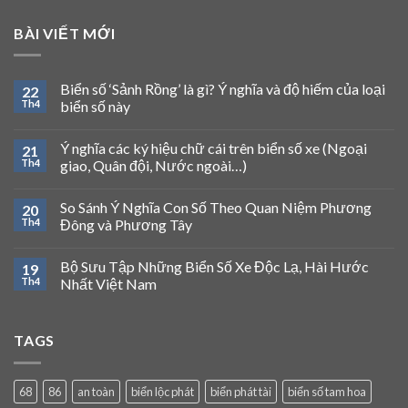
BÀI VIẾT MỚI
Biển số ‘Sảnh Rồng’ là gì? Ý nghĩa và độ hiếm của loại
22
Th4
biển số này
Ý nghĩa các ký hiệu chữ cái trên biển số xe (Ngoại
21
Th4
giao, Quân đội, Nước ngoài…)
So Sánh Ý Nghĩa Con Số Theo Quan Niệm Phương
20
Th4
Đông và Phương Tây
Bộ Sưu Tập Những Biển Số Xe Độc Lạ, Hài Hước
19
Th4
Nhất Việt Nam
TAGS
68
86
an toàn
biển lộc phát
biển phát tài
biển số tam hoa