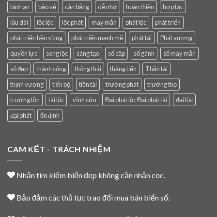
bình an
bảo vệ
cân bằng
dễ nhớ
hoàn thiện
hợp tác
lâu dài
lộc lộc
lộc phát
may mắn
phát lộc
phát triển
phát triển bền vững
phát triển mạnh mẽ
phát tài
Phát vượng
quyền lực
song lộc
sáng tạo
số cặp
số gánh
số may mắn
số đẹp
thành công
thông thái
thăng tiến
Thần tài
thịnh vượng
tiến bộ
tiền tài
trường phát
trường thọ
trường tồn
tài lộc
vĩnh cửu
Đại phát lộc Đại phát tài
đại lộc
đại phát
ổn định
CAM KẾT - TRÁCH NHIỆM
Nhận tìm kiếm biển đẹp không cần nhận cọc.
Bảo đảm các thủ tục trao đổi mua bán biển số.