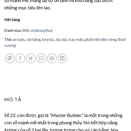
số mạnh mẽ, mang lại sự ổn định và khả năng đạt được
những mục tiêu lớn lao.
Hết hàng
Danh mục:
Biển số phong thuỷ
Thẻ:
an toàn
,
cân bằng
,
hợp tác
,
lâu dài
,
may mắn
,
phát triển bền vững
,
thịnh
vượng
MÔ TẢ
Số 22, còn được gọi là “Master Builder,” là một trong những
con số mạnh mẽ nhất trong phong thủy. Nó kết hợp năng
lượng của số 2 hai lần, tượng trưng cho sự cân bằng, hòa