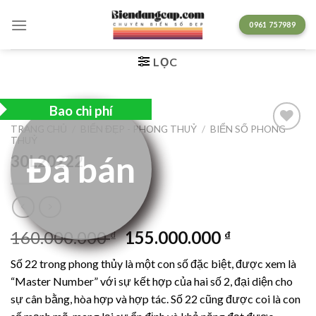
Chuyển
đến
0961 757989
nội
dung
LỌC
Bao chi phí
TRANG CHỦ
/
BIỂN ĐẸP - PHONG THUỶ
/
BIỂN SỐ PHONG
THUỶ
Lưu
Đã bán
30L20222
Giá
Giá
160.000.000
155.000.000
₫
₫
gốc
hiện
Số 22 trong phong thủy là một con số đặc biệt, được xem là
là:
tại
“Master Number” với sự kết hợp của hai số 2, đại diện cho
160.000.000 ₫.
là:
sự cân bằng, hòa hợp và hợp tác. Số 22 cũng được coi là con
155.000.00