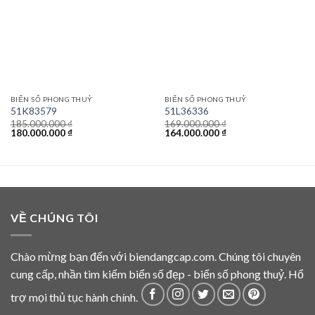
BIỂN SỐ PHONG THUỶ
BIỂN SỐ PHONG THUỶ
51K83579
51L36336
185.000.000
₫
169.000.000
₫
Giá
Giá
Giá
Giá
180.000.000
₫
164.000.000
₫
gốc
hiện
gốc
hiện
là:
tại
là:
tại
185.000.000 ₫.
là:
169.000.000 ₫.
là:
180.000.000 ₫.
164.000.000 ₫.
VỀ CHÚNG TÔI
Chào mừng bạn đến với biendangcap.com. Chúng tôi chuyên
cung cấp, nhần tìm kiếm biển số đẹp - biển số phong thuỷ. Hổ
trợ mọi thủ tục hành chính.