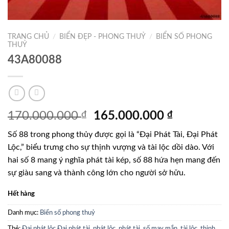
TRANG CHỦ
/
BIỂN ĐẸP - PHONG THUỶ
/
BIỂN SỐ PHONG
THUỶ
43A80088
Giá
Giá
170.000.000
₫
165.000.000
₫
gốc
hiện
Số 88 trong phong thủy được gọi là “Đại Phát Tài, Đại Phát
là:
tại
Lộc,” biểu trưng cho sự thịnh vượng và tài lộc dồi dào. Với
170.000.000 ₫.
là:
hai số 8 mang ý nghĩa phát tài kép, số 88 hứa hẹn mang đến
165.000.0
sự giàu sang và thành công lớn cho người sở hữu.
Hết hàng
Danh mục:
Biển số phong thuỷ
Thẻ:
Đại phát lộc Đại phát tài
,
phát lộc
,
phát tài
,
số may mắn
,
tài lộc
,
thịnh