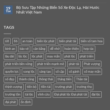
Bộ Sưu Tập Những Biển Số Xe Độc Lạ, Hài Hước
19
Th4
Nhất Việt Nam
TAGS
68
86
an toàn
biển lộc phát
biển phát tài
biển số tam hoa
bình an
bảo vệ
cân bằng
dễ nhớ
hoàn thiện
hợp tác
lâu dài
lộc lộc
lộc phát
may mắn
phát lộc
phát triển
phát triển bền vững
phát triển mạnh mẽ
phát tài
Phát vượng
quyền lực
song lộc
sáng tạo
số cặp
số gánh
số may mắn
số đẹp
thành công
thông thái
thăng tiến
Thần tài
thịnh vượng
tiến bộ
tiền tài
trường phát
trường thọ
trường tồn
tài lộc
vĩnh cửu
Đại phát lộc Đại phát tài
đại lộc
đại phát
ổn định