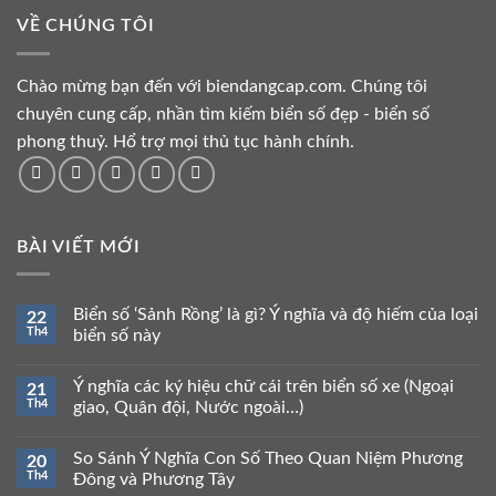
VỀ CHÚNG TÔI
Chào mừng bạn đến với biendangcap.com. Chúng tôi
chuyên cung cấp, nhần tìm kiếm biển số đẹp - biển số
phong thuỷ. Hổ trợ mọi thủ tục hành chính.
BÀI VIẾT MỚI
Biển số ‘Sảnh Rồng’ là gì? Ý nghĩa và độ hiếm của loại
22
Th4
biển số này
Ý nghĩa các ký hiệu chữ cái trên biển số xe (Ngoại
21
Th4
giao, Quân đội, Nước ngoài…)
So Sánh Ý Nghĩa Con Số Theo Quan Niệm Phương
20
Th4
Đông và Phương Tây