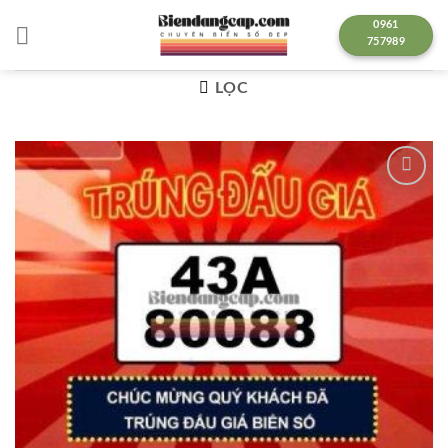
Chuyển
0961
đến
757989
nội
dung
LỌC
Lưu