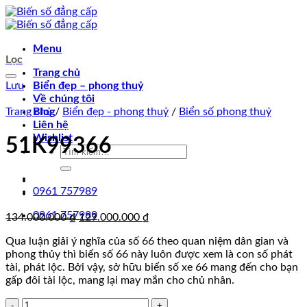
Chuyển
đến
nội
Menu
dung
Lọc
Trang chủ
Lưu
Biển đẹp – phong thuỷ
Về chúng tôi
Trang chủ
Blog
/
Biển đẹp - phong thuỷ
/
Biển số phong thuỷ
Liên hệ
Wishlist
51K99366
Tìm
kiếm:
0961 757989
0961 757989
Giá
Giá
134.000.000
₫
129.000.000
₫
gốc
hiện
Qua luận giải ý nghĩa của số 66 theo quan niệm dân gian và
là:
tại
phong thủy thì biển số 66 này luôn được xem là con số phát
134.000.000 ₫.
là:
tài, phát lộc. Bởi vậy, sở hữu biển số xe 66 mang đến cho bạn
129.000.000 ₫.
gấp đôi tài lộc, mang lại may mắn cho chủ nhân.
51K99366