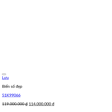
Lưu
Biển số đẹp
51K99066
Giá
Giá
119.000.000
₫
114.000.000
₫
gốc
hiện