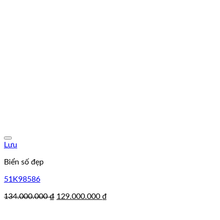
Lưu
Biển số đẹp
51K98586
Giá
Giá
134.000.000
₫
129.000.000
₫
gốc
hiện
là:
tại