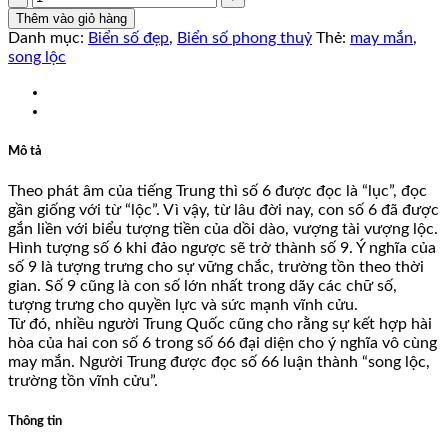
số
Thêm vào giỏ hàng
lượng
Danh mục:
Biển số đẹp
,
Biển số phong thuỷ
Thẻ:
may mắn
,
song lộc
Mô tả
Theo phát âm của tiếng Trung thì số 6 được đọc là “lục”, đọc
gần giống với từ “lộc”. Vì vậy, từ lâu đời nay, con số 6 đã được
gắn liền với biểu tượng tiền của dồi dào, vượng tài vượng lộc.
Hình tượng số 6 khi đảo ngược sẽ trở thành số 9. Ý nghĩa của
số 9 là tượng trưng cho sự vững chắc, trường tồn theo thời
gian. Số 9 cũng là con số lớn nhất trong dãy các chữ số,
tượng trưng cho quyền lực và sức mạnh vĩnh cửu.
Từ đó, nhiều người Trung Quốc cũng cho rằng sự kết hợp hài
hòa của hai con số 6 trong số 66 đại diện cho ý nghĩa vô cùng
may mắn. Người Trung được đọc số 66 luận thành “song lộc,
trường tồn vĩnh cửu”.
Thông tin