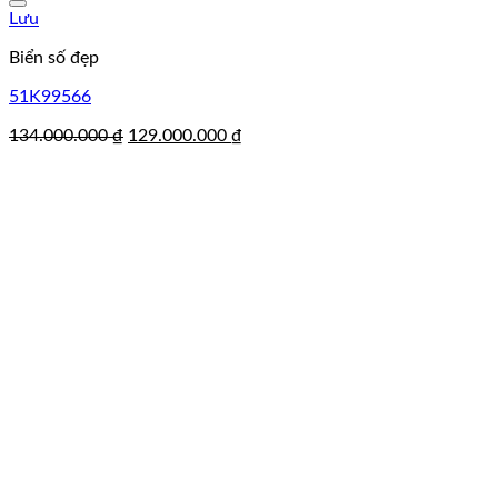
Lưu
Biển số đẹp
51K99566
Giá
Giá
134.000.000
₫
129.000.000
₫
gốc
hiện
là:
tại
134.000.000 ₫.
là:
129.000.000 ₫.