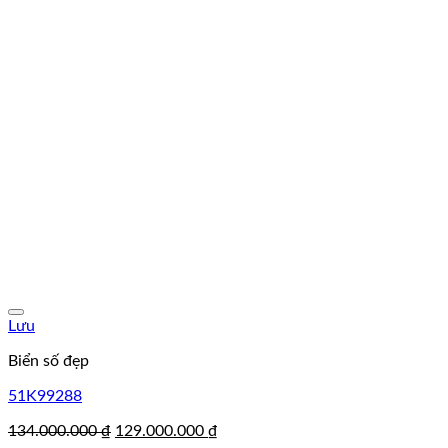
Lưu
Biển số đẹp
51K99288
Giá
Giá
134.000.000
₫
129.000.000
₫