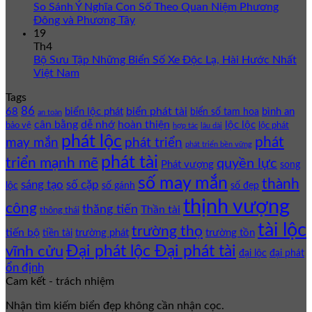
So Sánh Ý Nghĩa Con Số Theo Quan Niệm Phương
Đông và Phương Tây
19
Th4
Bộ Sưu Tập Những Biển Số Xe Độc Lạ, Hài Hước Nhất
Việt Nam
Tags
86
biển phát tài
68
biển lộc phát
bình an
biển số tam hoa
an toàn
cân bằng
dễ nhớ
hoàn thiện
lộc lộc
bảo vệ
lộc phát
hợp tác
lâu dài
phát lộc
phát
phát triển
may mắn
phát triển bền vững
phát tài
triển mạnh mẽ
quyền lực
Phát vượng
song
số may mắn
thành
sáng tạo
số cặp
lộc
số gánh
số đẹp
thịnh vượng
công
thăng tiến
Thần tài
thông thái
tài lộc
trường thọ
tiến bộ
trường phát
trường tồn
tiền tài
Đại phát lộc Đại phát tài
vĩnh cửu
đại lộc
đại phát
ổn định
Cam kết - trách nhiệm
Nhận tìm kiếm biển đẹp không cần nhận cọc.