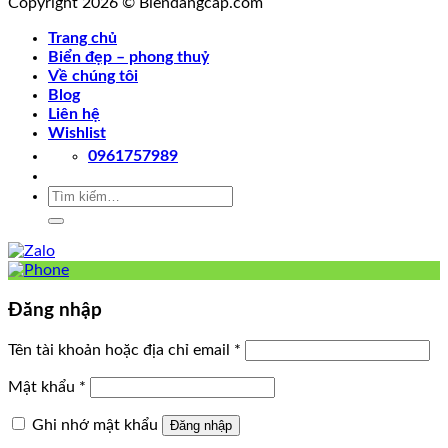
Copyright 2026 © Biendangcap.com
Trang chủ
Biển đẹp – phong thuỷ
Về chúng tôi
Blog
Liên hệ
Wishlist
0961757989
Tìm
kiếm:
Đăng nhập
Tên tài khoản hoặc địa chỉ email
*
Mật khẩu
*
Ghi nhớ mật khẩu
Đăng nhập