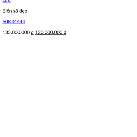
Lưu
Biển số đẹp
60K34444
Giá
Giá
135.000.000
₫
130.000.000
₫
gốc
hiện
là:
tại
135.000.000 ₫.
là:
130.000.000 ₫.