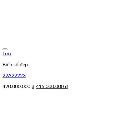
Lưu
Biển số đẹp
22A22223
Giá
Giá
420.000.000
₫
415.000.000
₫
gốc
hiện
là:
tại
420.000.000 ₫.
là:
415.000.000 ₫.