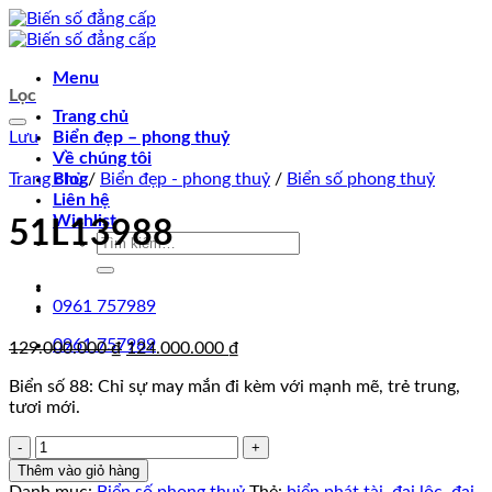
Chuyển
đến
nội
Menu
dung
Lọc
Trang chủ
Lưu
Biển đẹp – phong thuỷ
Về chúng tôi
Trang chủ
Blog
/
Biển đẹp - phong thuỷ
/
Biển số phong thuỷ
Liên hệ
Wishlist
51L13988
Tìm
kiếm:
0961 757989
0961 757989
Giá
Giá
129.000.000
₫
124.000.000
₫
gốc
hiện
Biển số 88: Chỉ sự may mắn đi kèm với mạnh mẽ, trẻ trung,
là:
tại
tươi mới.
129.000.000 ₫.
là:
124.000.000 ₫.
51L13988
số
Thêm vào giỏ hàng
lượng
Danh mục:
Biển số phong thuỷ
Thẻ:
biển phát tài
,
đại lộc
,
đại