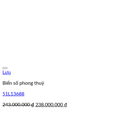
Lưu
Biển số phong thuỷ
51L13688
Giá
Giá
243.000.000
₫
238.000.000
₫
gốc
hiện
là:
tại
243.000.000 ₫.
là:
238.000.000 ₫.