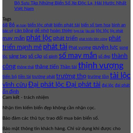
Bộ Sưu Tập Những Biển Số Xe Độc Lạ, Hài Hước Nhất
Việt Nam
Tags
86
biển phát tài
68
biển lộc phát
bình an
biển số tam hoa
an toàn
cân bằng
dễ nhớ
hoàn thiện
lộc lộc
bảo vệ
lộc phát
hợp tác
lâu dài
phát lộc
phát
phát triển
may mắn
phát triển bền vững
phát tài
triển mạnh mẽ
quyền lực
Phát vượng
song
số may mắn
thành
sáng tạo
số cặp
lộc
số gánh
số đẹp
thịnh vượng
công
thăng tiến
Thần tài
thông thái
tài lộc
trường thọ
tiến bộ
trường phát
trường tồn
tiền tài
Đại phát lộc Đại phát tài
vĩnh cửu
đại lộc
đại phát
ổn định
Cam kết - trách nhiệm
Nhận tìm kiếm biển đẹp không cần nhận cọc.
Bảo đảm các thủ tục trao đổi mua bán biển số.
Bảo mật thông tin khách hàng. Chỉ sử dụng khi được cho