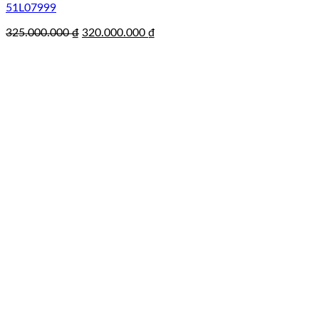
51L07999
Giá
Giá
325.000.000
₫
320.000.000
₫
gốc
hiện
là:
tại
325.000.000 ₫.
là:
320.000.000 ₫.