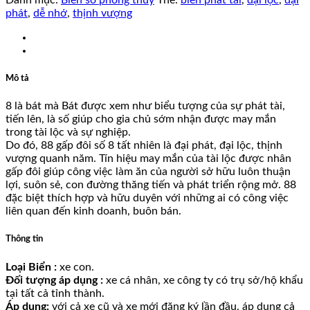
phát
,
dễ nhớ
,
thịnh vượng
Mô tả
8 là bát mà Bát được xem như biểu tượng của sự phát tài,
tiến lên, là số giúp cho gia chủ sớm nhận được may mắn
trong tài lộc và sự nghiệp.
Do đó, 88 gấp đôi số 8 tất nhiên là đại phát, đại lộc, thịnh
vượng quanh năm. Tín hiệu may mắn của tài lộc được nhân
gấp đôi giúp công việc làm ăn của người sở hữu luôn thuận
lợi, suôn sẻ, con đường thăng tiến và phát triển rộng mở. 88
đặc biệt thích hợp và hữu duyên với những ai có công việc
liên quan đến kinh doanh, buôn bán.
Thông tin
Loại Biển :
xe con.
Đối tượng áp dụng :
xe cá nhân, xe công ty có trụ sở/hộ khẩu
tại tất cả tỉnh thành.
Áp dụng:
với cả xe cũ và xe mới đăng ký lần đầu, áp dụng cả