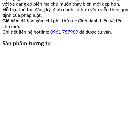
với xe đang có biển mà chủ muốn thay biển mới đẹp hơn.
Hỗ trợ:
thủ tục đăng ký, định danh sở hữu vĩnh viễn theo quy
định của pháp luật.
Giá bán:
đã bao gồm chi phí, thủ tục định danh biển về tên
chủ mới.
Chi tiết liên hệ hotline:
0961 757989
để được tư vấn.
Sản phẩm tương tự