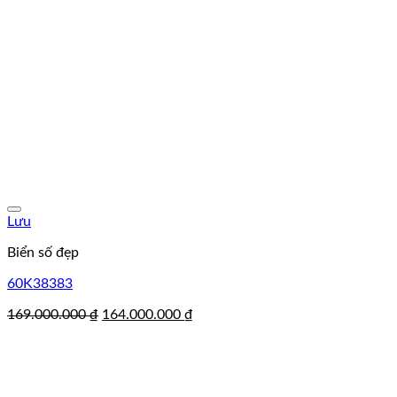
Lưu
Biển số đẹp
60K38383
Giá
Giá
169.000.000
₫
164.000.000
₫
gốc
hiện
là:
tại
169.000.000 ₫.
là:
164.000.000 ₫.