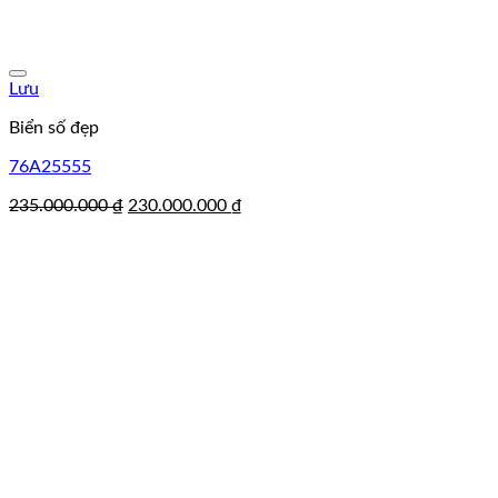
Lưu
Biển số đẹp
76A25555
Giá
Giá
235.000.000
₫
230.000.000
₫
gốc
hiện
là:
tại
235.000.000 ₫.
là:
230.000.000 ₫.