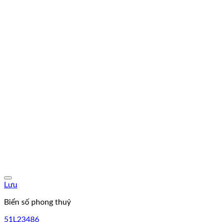
Lưu
Biển số phong thuỷ
51L23486