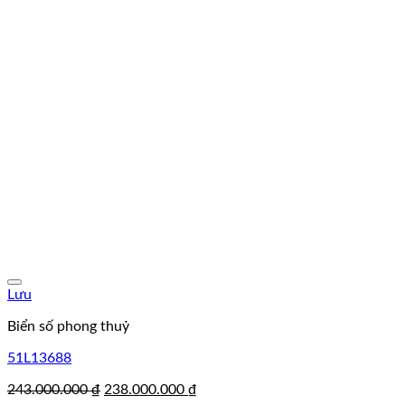
Lưu
Biển số phong thuỷ
51L13688
Giá
Giá
243.000.000
₫
238.000.000
₫