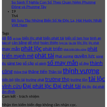
So Sánh Ý Nghĩa Con Số Theo Quan Niệm Phương
Đông và Phương Tây
19
Th4
Bộ Sưu Tập Những Biển Số Xe Độc Lạ, Hài Hước Nhất
Việt Nam
Tags
86
biển phát tài
68
biển lộc phát
bình an
biển số tam hoa
an toàn
cân bằng
dễ nhớ
hoàn thiện
lộc lộc
bảo vệ
lộc phát
hợp tác
lâu dài
phát lộc
phát
phát triển
may mắn
phát triển bền vững
phát tài
triển mạnh mẽ
quyền lực
Phát vượng
song
số may mắn
thành
sáng tạo
số cặp
lộc
số gánh
số đẹp
thịnh vượng
công
thăng tiến
Thần tài
thông thái
tài lộc
trường thọ
tiến bộ
trường phát
trường tồn
tiền tài
Đại phát lộc Đại phát tài
vĩnh cửu
đại lộc
đại phát
ổn định
Cam kết - trách nhiệm
Nhận tìm kiếm biển đẹp không cần nhận cọc.