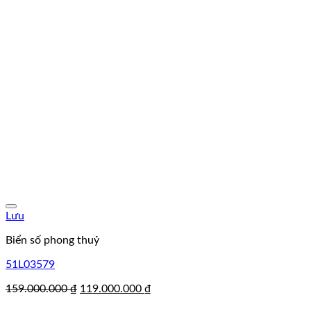
Lưu
Biển số phong thuỷ
51L03579
Giá
Giá
159.000.000
₫
119.000.000
₫
gốc
hiện