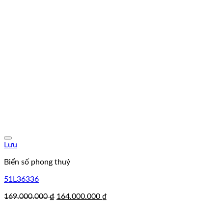
Lưu
Biển số phong thuỷ
51L36336
Giá
Giá
169.000.000
₫
164.000.000
₫
gốc
hiện
là:
tại