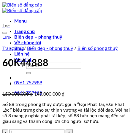
Chuyển
đến
nội
Menu
dung
Lọc
Trang chủ
Lưu
Biển đẹp – phong thuỷ
Về chúng tôi
Trang chủ
Blog
/
Biển đẹp - phong thuỷ
/
Biển số phong thuỷ
Liên hệ
Wishlist
60K44888
Tìm
kiếm:
0961 757989
0961 757989
Giá
Giá
150.000.000
₫
145.000.000
₫
gốc
hiện
Số 88 trong phong thủy được gọi là “Đại Phát Tài, Đại Phát
là:
tại
Lộc,” biểu trưng cho sự thịnh vượng và tài lộc dồi dào. Với hai
150.000.000 ₫.
là:
số 8 mang ý nghĩa phát tài kép, số 88 hứa hẹn mang đến sự
145.000.000 ₫.
giàu sang và thành công lớn cho người sở hữu.
60K44888