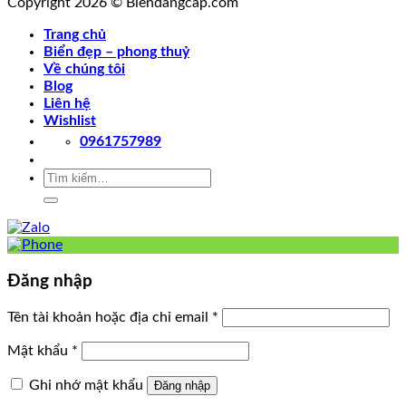
Copyright 2026 © Biendangcap.com
Trang chủ
Biển đẹp – phong thuỷ
Về chúng tôi
Blog
Liên hệ
Wishlist
0961757989
Tìm
kiếm:
Đăng nhập
Tên tài khoản hoặc địa chỉ email
*
Mật khẩu
*
Ghi nhớ mật khẩu
Đăng nhập