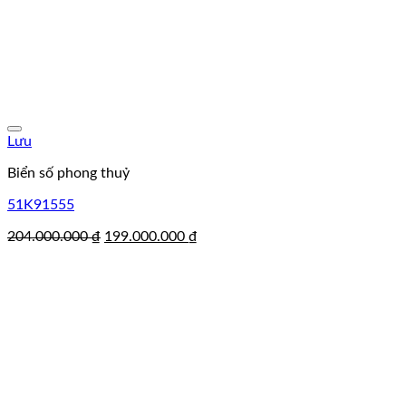
Lưu
Biển số phong thuỷ
51K91555
Giá
Giá
204.000.000
₫
199.000.000
₫
gốc
hiện
là:
tại
204.000.000 ₫.
là:
199.000.000 ₫.