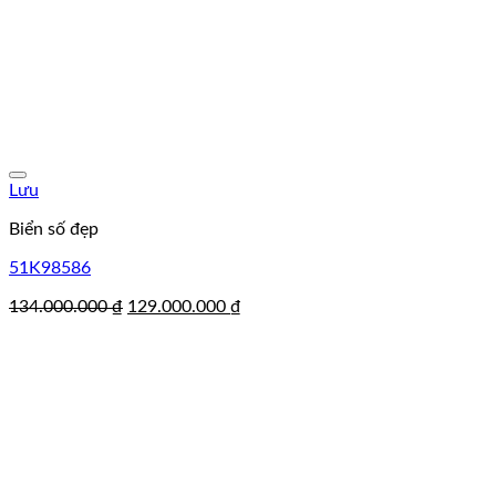
Lưu
Biển số đẹp
51K98586
Giá
Giá
134.000.000
₫
129.000.000
₫
gốc
hiện
là:
tại
134.000.000 ₫.
là:
129.000.000 ₫.