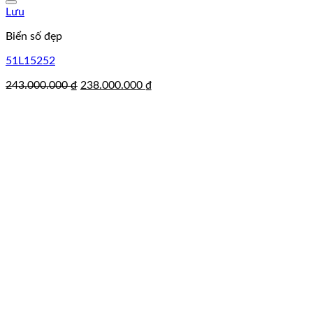
Lưu
Biển số đẹp
51L15252
Giá
Giá
243.000.000
₫
238.000.000
₫
gốc
hiện
là:
tại
243.000.000 ₫.
là:
238.000.000 ₫.