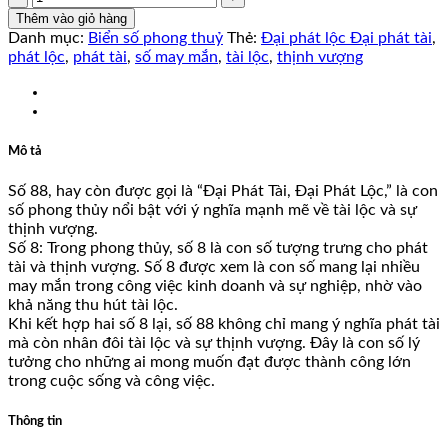
số
Thêm vào giỏ hàng
lượng
Danh mục:
Biển số phong thuỷ
Thẻ:
Đại phát lộc Đại phát tài
,
phát lộc
,
phát tài
,
số may mắn
,
tài lộc
,
thịnh vượng
Mô tả
Số 88, hay còn được gọi là “Đại Phát Tài, Đại Phát Lộc,” là con
số phong thủy nổi bật với ý nghĩa mạnh mẽ về tài lộc và sự
thịnh vượng.
Số 8: Trong phong thủy, số 8 là con số tượng trưng cho phát
tài và thịnh vượng. Số 8 được xem là con số mang lại nhiều
may mắn trong công việc kinh doanh và sự nghiệp, nhờ vào
khả năng thu hút tài lộc.
Khi kết hợp hai số 8 lại, số 88 không chỉ mang ý nghĩa phát tài
mà còn nhân đôi tài lộc và sự thịnh vượng. Đây là con số lý
tưởng cho những ai mong muốn đạt được thành công lớn
trong cuộc sống và công việc.
Thông tin