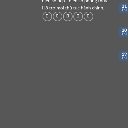
biển số đẹp - biển số phong thuỷ.
21
Hổ trợ mọi thủ tục hành chính.
Th4
20
Th4
19
Th4