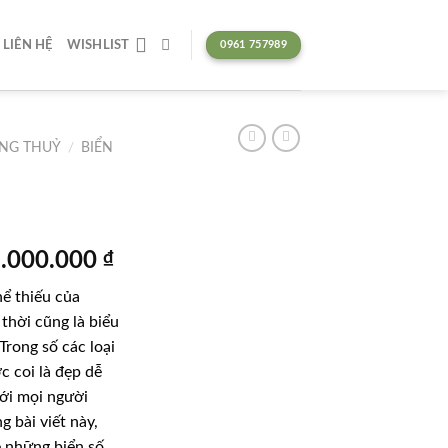
LIÊN HỆ
WISHLIST
0961 757989
ONG THUỶ
/
BIỂN
Giá
.000.000
₫
hiện
hể thiếu của
tại
thời cũng là biểu
.000.000 ₫.
là:
rong số các loại
145.000.000 ₫.
c coi là đẹp dễ
ới mọi người
g bài viết này,
 những biển số