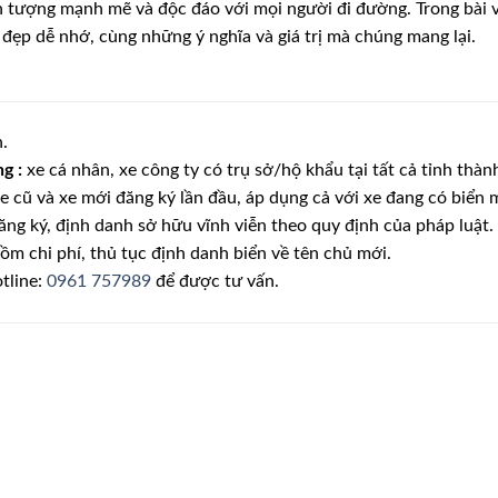
n tượng mạnh mẽ và độc đáo với mọi người đi đường. Trong bài v
 đẹp dễ nhớ, cùng những ý nghĩa và giá trị mà chúng mang lại.
.
g :
xe cá nhân, xe công ty có trụ sở/hộ khẩu tại tất cả tỉnh thàn
e cũ và xe mới đăng ký lần đầu, áp dụng cả với xe đang có biển
ăng ký, định danh sở hữu vĩnh viễn theo quy định của pháp luật.
ồm chi phí, thủ tục định danh biển về tên chủ mới.
otline:
0961 757989
để được tư vấn.
Lưu