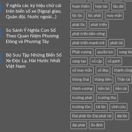
Ý nghĩa các ký hiệu chữ cái
hoàn thiện
hợp tác
lâu dài
trên biển số xe (Ngoại giao,
lộc lộc
lộc phát
may mắn
Quân đội, Nước ngoài…)
phát lộc
phát triển
So Sánh Ý Nghĩa Con Số
phát triển bền vững
Theo Quan Niệm Phương
Đông và Phương Tây
phát triển mạnh mẽ
phát tài
Phát vượng
quyền lực
song lộ
Bộ Sưu Tập Những Biển Số
Xe Độc Lạ, Hài Hước Nhất
sáng tạo
số cặp
số gánh
Việt Nam
số may mắn
số đẹp
thành côn
thông thái
thăng tiến
Thần tài
thịnh vượng
tiến bộ
tiền tài
trường phát
trường thọ
trường tồn
tài lộc
vĩnh cửu
Đại phát lộc Đại phát tài
đại lộc
đại phát
ổn định