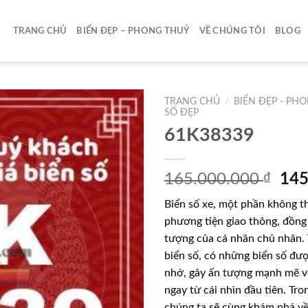
TRANG CHỦ
BIỂN ĐẸP – PHONG THUỶ
VỀ CHÚNG TÔI
BLOG
TRANG CHỦ
/
BIỂN ĐẸP - PH
SỐ ĐẸP
61K38339
Lưu
Giá
165.000.000
₫
145
gốc
Biển số xe, một phần không t
là:
phương tiện giao thông, đồng 
165
tượng của cá nhân chủ nhân. T
biển số, có những biển số đượ
nhớ, gây ấn tượng mạnh mẽ v
ngay từ cái nhìn đầu tiên. Tron
chúng ta sẽ cùng khám phá về