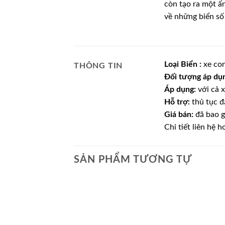
còn tạo ra một ấ
về những biển số
Loại Biển :
xe con
THÔNG TIN
Đối tượng áp dụn
Áp dụng:
với cả x
Hỗ trợ:
thủ tục đ
Giá bán:
đã bao g
Chi tiết liên hệ h
SẢN PHẨM TƯƠNG TỰ
Lưu