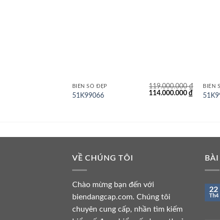
119.000.000
₫
BIỂN SỐ ĐẸP
BIỂN 
Giá
Giá
114.000.000
₫
51K99066
51K9
gốc
hiện
là:
tại
119.000.000 ₫.
là:
114.000.
VỀ CHÚNG TÔI
BÀI
Chào mừng bạn đến với
22
biendangcap.com. Chúng tôi
Th4
chuyên cung cấp, nhần tìm kiếm