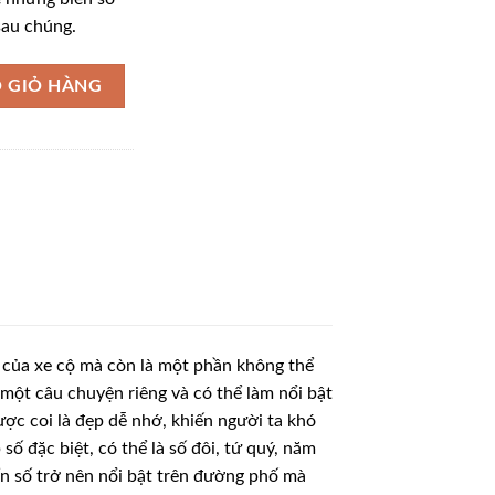
sau chúng.
 GIỎ HÀNG
u của xe cộ mà còn là một phần không thể
một câu chuyện riêng và có thể làm nổi bật
ược coi là đẹp dễ nhớ, khiến người ta khó
ố đặc biệt, có thể là số đôi, tứ quý, năm
ển số trở nên nổi bật trên đường phố mà