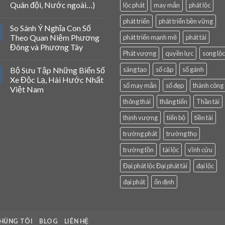
Quân đội, Nước ngoài…)
lộc phát
may mắn
phát lộc
phát triển
phát triển bền vững
So Sánh Ý Nghĩa Con Số
Theo Quan Niệm Phương
phát triển mạnh mẽ
phát tài
Đông và Phương Tây
Phát vượng
quyền lực
song lộc
Bộ Sưu Tập Những Biển Số
sáng tạo
số cặp
số gánh
Xe Độc Lạ, Hài Hước Nhất
số may mắn
số đẹp
thành công
Việt Nam
thông thái
thăng tiến
Thần tài
thịnh vượng
tiến bộ
tiền tài
trường phát
trường thọ
trường tồn
tài lộc
vĩnh cửu
Đại phát lộc Đại phát tài
đại lộc
đại phát
ổn định
HÚNG TÔI
BLOG
LIÊN HỆ