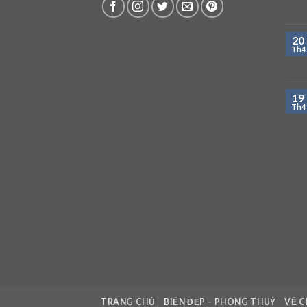
20
Th4
19
Th4
TRANG CHỦ
BIỂN ĐẸP – PHONG THUỶ
VỀ C