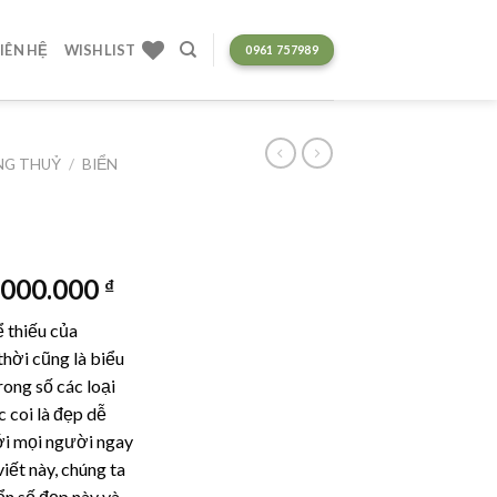
LIÊN HỆ
WISHLIST
0961 757989
ONG THUỶ
/
BIỂN
Giá
.000.000
₫
hiện
ể thiếu của
tại
thời cũng là biểu
000.000 ₫.
là:
ong số các loại
125.000.000 ₫.
 coi là đẹp dễ
ới mọi người ngay
viết này, chúng ta
n số đẹp này và