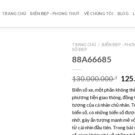
TRANG CHỦ
BIỂN ĐẸP – PHONG THUỶ
VỀ CHÚNG TÔI
BLOG
TRANG CHỦ
/
BIỂN ĐẸP - PH
SỐ ĐẸP
88A66685
Lưu
Giá
130.000.000
125
₫
gốc
Biển số xe, một phần không th
là:
phương tiện giao thông, đồng 
130.
tượng của cá nhân chủ nhân. Tr
biển số, có những biển số được
nhớ, gây ấn tượng mạnh mẽ v
từ cái nhìn đầu tiên. Trong bài 
sẽ cùng khám phá về những biể