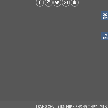
20
Th4
19
Th4
TRANG CHỦ
BIỂN ĐẸP – PHONG THUỶ
VỀ C