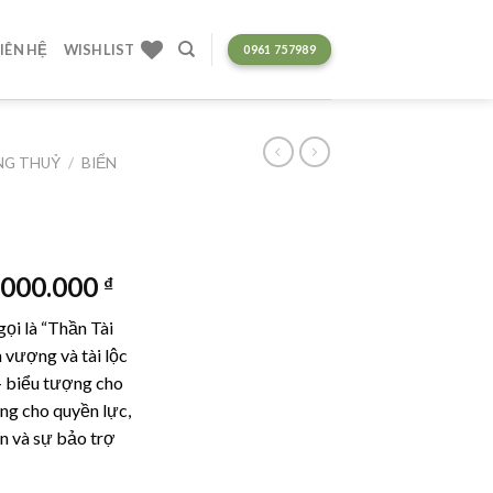
LIÊN HỆ
WISHLIST
0961 757989
ONG THUỶ
/
BIỂN
Giá
.000.000
₫
hiện
ọi là “Thần Tài
tại
 vượng và tài lộc
000.000 ₫.
là:
 – biểu tượng cho
145.000.000 ₫.
ợng cho quyền lực,
n và sự bảo trợ