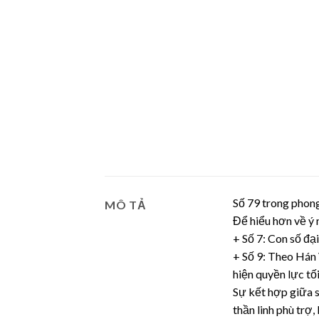
Số 79 trong phong
MÔ TẢ
Để hiểu hơn về ý 
+ Số 7: Con số đạ
+ Số 9: Theo Hán 
hiện quyền lực tối
Sự kết hợp giữa s
thần linh phù trợ,