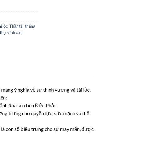
ài lộc
,
Thần tài
,
thăng
thọ
,
vĩnh cửu
 mang ý nghĩa về sự thịnh vượng và tài lộc.
nên:
h ảnh đóa sen bên Đức Phật.
ượng trưng cho quyền lực, sức mạnh và thể
9 là con số biểu trưng cho sự may mắn, được