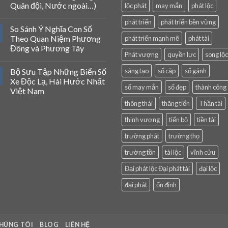
Quân đội, Nước ngoài…)
lộc phát
may mắn
phát lộc
phát triển
phát triển bền vững
So Sánh Ý Nghĩa Con Số
Theo Quan Niệm Phương
phát triển mạnh mẽ
phát tài
Đông và Phương Tây
Phát vượng
quyền lực
song lộc
Bộ Sưu Tập Những Biển Số
sáng tạo
số cặp
số gánh
Xe Độc Lạ, Hài Hước Nhất
số may mắn
số đẹp
thành công
Việt Nam
thông thái
thăng tiến
Thần tài
thịnh vượng
tiến bộ
tiền tài
trường phát
trường thọ
trường tồn
tài lộc
vĩnh cửu
Đại phát lộc Đại phát tài
đại lộc
đại phát
ổn định
HÚNG TÔI
BLOG
LIÊN HỆ