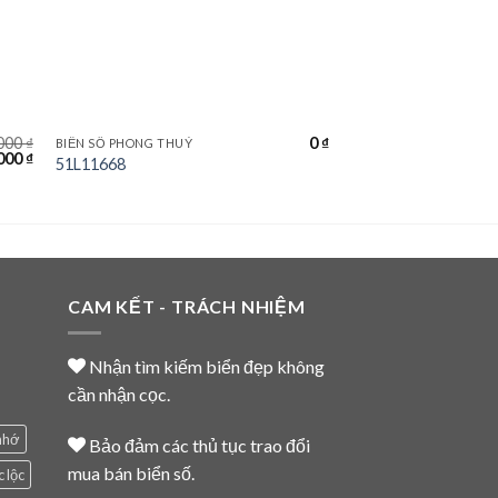
.000
₫
0
₫
BIỂN SỐ PHONG THUỶ
BIỂN SỐ PHONG THUỶ
Giá
.000
₫
51L11668
51K98268
hiện
tại
00 ₫.
là:
129.000.000 ₫.
CAM KẾT - TRÁCH NHIỆM
Nhận tìm kiếm biển đẹp không
cần nhận cọc.
nhớ
Bảo đảm các thủ tục trao đổi
mua bán biển số.
c lộc