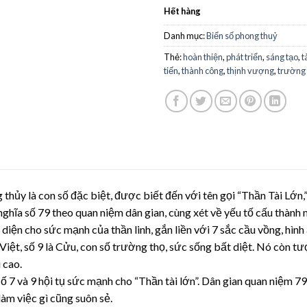
Hết hàng
Danh mục:
Biển số phong thuỷ
Thẻ:
hoàn thiện
,
phát triển
,
sáng tạo
,
t
tiến
,
thành công
,
thịnh vượng
,
trường 
 thủy là con số đặc biệt, được biết đến với tên gọi “Thần Tài Lớn,”
nghĩa số 79 theo quan niệm dân gian, cùng xét về yếu tố cấu thành 
i diện cho sức mạnh của thần linh, gắn liền với 7 sắc cầu vồng, hìn
Việt, số 9 là Cửu, con số trường thọ, sức sống bất diệt. Nó còn t
 cao.
ố 7 và 9 hội tụ sức mạnh cho “Thần tài lớn”. Dân gian quan niệm 7
 làm việc gì cũng suôn sẻ.