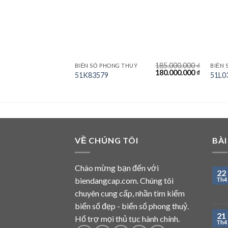
185.000.000
₫
BIỂN SỐ PHONG THUỶ
BIỂN 
Giá
Giá
180.000.000
₫
51K83579
51L0
gốc
hiện
là:
tại
185.000.000 ₫.
là:
180.000.
VỀ CHÚNG TÔI
BÀI
Chào mừng bạn đến với
22
biendangcap.com. Chúng tôi
Th4
chuyên cung cấp, nhần tìm kiếm
biển số đẹp - biển số phong thuỷ.
21
Hổ trợ mọi thủ tục hành chính.
Th4