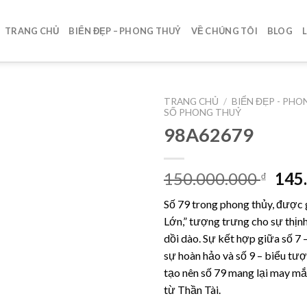
TRANG CHỦ
BIỂN ĐẸP – PHONG THUỶ
VỀ CHÚNG TÔI
BLOG
TRANG CHỦ
/
BIỂN ĐẸP - PH
SỐ PHONG THUỶ
98A62679
Lưu
Giá
150.000.000
145
₫
gốc
Số 79 trong phong thủy, được g
là:
Lớn,” tượng trưng cho sự thịnh
150.
dồi dào. Sự kết hợp giữa số 7
sự hoàn hảo và số 9 – biểu tư
tạo nên số 79 mang lại may mắ
từ Thần Tài.