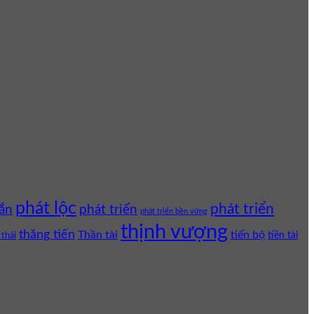
phát lộc
phát triển
phát triển
ắn
phát triển bền vững
thịnh vượng
thăng tiến
Thần tài
tiến bộ
tiền tài
 thái