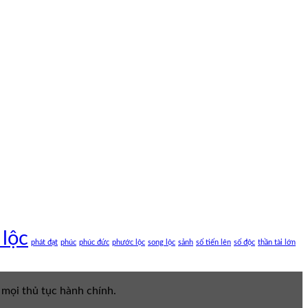
 lộc
phát đạt
phúc
phúc đức
phước lộc
song lộc
sảnh
số tiến lên
số độc
thần tài lớn
 mọi thủ tục hành chính.