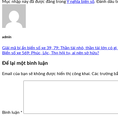
Mục nhập này đã được đăng trong
Ý nghĩa biển số
. Đánh dấu 
admin
Giải mã bí ẩn biển số xe 39, 79: Thần tài nhỏ, thần tài lớn có gì
Biển số xe 569: Phúc, Lộc, Thọ hội tụ, ai nên sở hữu?
Để lại một bình luận
Email của bạn sẽ không được hiển thị công khai.
Các trường b
Bình luận
*