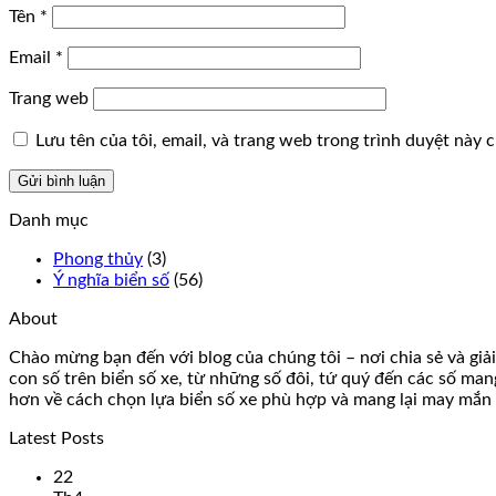
Tên
*
Email
*
Trang web
Lưu tên của tôi, email, và trang web trong trình duyệt này ch
Danh mục
Phong thủy
(3)
Ý nghĩa biển số
(56)
About
Chào mừng bạn đến với blog của chúng tôi – nơi chia sẻ và gi
con số trên biển số xe, từ những số đôi, tứ quý đến các số mang
hơn về cách chọn lựa biển số xe phù hợp và mang lại may mắn
Latest Posts
22