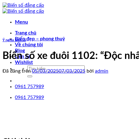
Chuyển
đến
nội
Menu
dung
Trang chủ
Biển đẹp – phong thuỷ
Ý nghĩa biển số
Về chúng tôi
Blog
Biển số xe đuôi 1102: “Độc nhấ
Liên hệ
Wishlist
Tìm
Đã đăng trên
05/03/2025
07/03/2025
bởi
admin
kiếm:
0961 757989
0961 757989