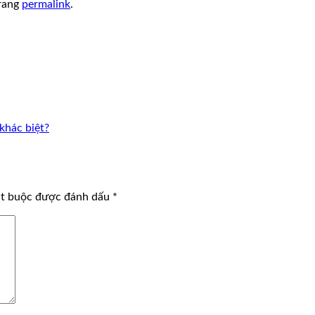
trang
permalink
.
 khác biệt?
ắt buộc được đánh dấu
*