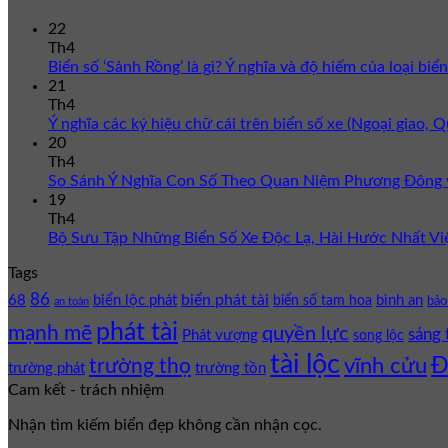
22
Th4
Biển số ‘Sảnh Rồng’ là gì? Ý nghĩa và độ hiếm của loại biể
21
Th4
Ý nghĩa các ký hiệu chữ cái trên biển số xe (Ngoại giao,
20
Th4
So Sánh Ý Nghĩa Con Số Theo Quan Niệm Phương Đông 
19
Th4
Bộ Sưu Tập Những Biển Số Xe Độc Lạ, Hài Hước Nhất V
Tags
86
biển phát tài
68
biển lộc phát
bình an
biển số tam hoa
bảo
an toàn
phát tài
mạnh mẽ
quyền lực
sáng 
Phát vượng
song lộc
tài lộc
Đ
vĩnh cửu
trường thọ
trường phát
trường tồn
Cam kết - trách nhiệm
Nhận tìm kiếm biển đẹp không cần nhận cọc.