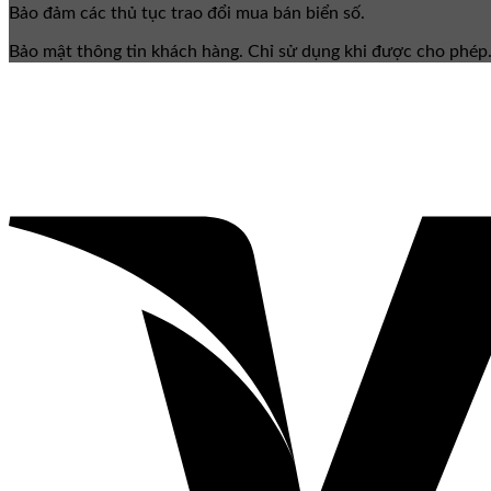
Bảo đảm các thủ tục trao đổi mua bán biển số.
Bảo mật thông tin khách hàng. Chỉ sử dụng khi được cho phép