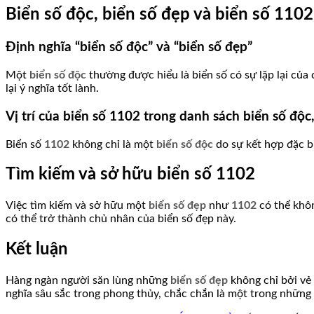
Biển số độc, biển số đẹp và biển số 1102
Định nghĩa “biển số độc” và “biển số đẹp”
Một
biển số độc
thường được hiểu là biển số có sự lặp lại của 
lại ý nghĩa tốt lành.
Vị trí của biển số 1102 trong danh sách biển số độc
Biển số
1102
không chỉ là một
biển số độc
do sự kết hợp đặc b
Tìm kiếm và sở hữu biển số 1102
Việc tìm kiếm và sở hữu một
biển số đẹp
như
1102
có thể khôn
có thể trở thành chủ nhân của biển số đẹp này.
Kết luận
Hàng ngàn người săn lùng những
biển số đẹp
không chỉ bởi vẻ
nghĩa sâu sắc trong phong thủy, chắc chắn là một trong những