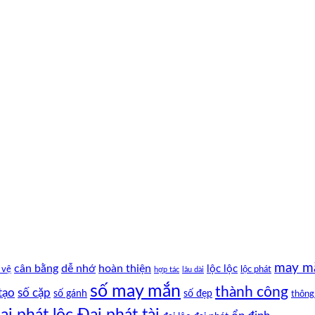
may m
cân bằng
dễ nhớ
hoàn thiện
lộc lộc
 vệ
lộc phát
hợp tác
lâu dài
số may mắn
thành công
tạo
số cặp
số gánh
số đẹp
thông
ại phát lộc Đại phát tài