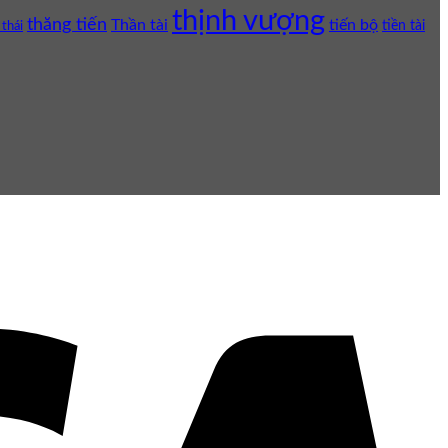
thịnh vượng
thăng tiến
Thần tài
tiến bộ
tiền tài
 thái