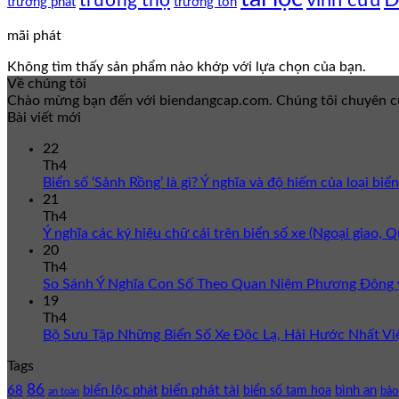
trường thọ
trường phát
trường tồn
mãi phát
Không tìm thấy sản phẩm nào khớp với lựa chọn của bạn.
Về chúng tôi
Chào mừng bạn đến với biendangcap.com. Chúng tôi chuyên cun
Bài viết mới
22
Th4
Biển số ‘Sảnh Rồng’ là gì? Ý nghĩa và độ hiếm của loại biể
21
Th4
Ý nghĩa các ký hiệu chữ cái trên biển số xe (Ngoại giao,
20
Th4
So Sánh Ý Nghĩa Con Số Theo Quan Niệm Phương Đông 
19
Th4
Bộ Sưu Tập Những Biển Số Xe Độc Lạ, Hài Hước Nhất V
Tags
86
biển phát tài
68
biển lộc phát
bình an
biển số tam hoa
bảo
an toàn