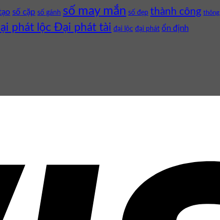
số may mắn
thành công
tạo
số cặp
số gánh
số đẹp
thông
ại phát lộc Đại phát tài
ổn định
đại lộc
đại phát
.