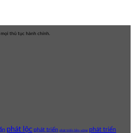
 mọi thủ tục hành chính.
phát lộc
phát triển
phát triển
ắn
phát triển bền vững