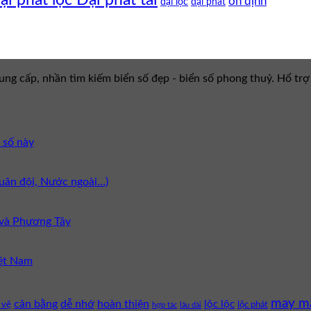
ổn định
đại lộc
đại phát
g cấp, nhần tìm kiếm biển số đẹp - biển số phong thuỷ. Hổ trợ
n số này
 Quân đội, Nước ngoài…)
và Phương Tây
iệt Nam
may m
cân bằng
dễ nhớ
hoàn thiện
lộc lộc
 vệ
lộc phát
hợp tác
lâu dài