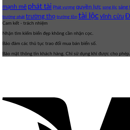
phát tài
mạnh mẽ
quyền lực
sáng 
Phát vượng
song lộc
tài lộc
Đ
vĩnh cửu
trường thọ
trường phát
trường tồn
Cam kết - trách nhiệm
Nhận tìm kiếm biển đẹp không cần nhận cọc.
Bảo đảm các thủ tục trao đổi mua bán biển số.
Bảo mật thông tin khách hàng. Chỉ sử dụng khi được cho phép