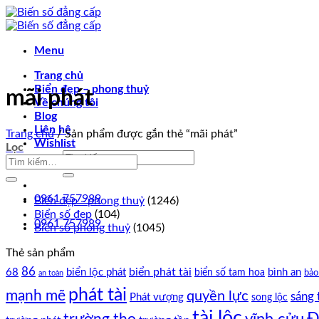
Chuyển
đến
nội
Menu
dung
Trang chủ
Biển đẹp – phong thuỷ
mãi phát
Về chúng tôi
Blog
Liên hệ
Trang chủ
/
Sản phẩm được gắn thẻ “mãi phát”
Wishlist
Lọc
Tìm
kiếm:
0961 757989
Biển đẹp - phong thuỷ
(1246)
Biển số đẹp
(104)
0961 757989
Biển số phong thuỷ
(1045)
Thẻ sản phẩm
86
biển phát tài
68
biển lộc phát
bình an
biển số tam hoa
bảo
an toàn
phát tài
mạnh mẽ
quyền lực
sáng 
Phát vượng
song lộc
tài lộc
Đ
vĩnh cửu