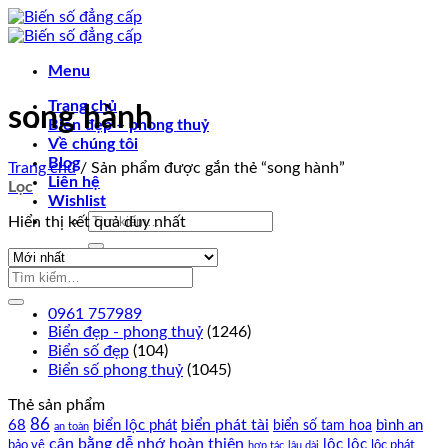
Chuyển
đến
nội
Menu
dung
Trang chủ
song hành
Biển đẹp – phong thuỷ
Về chúng tôi
Blog
Trang chủ
/
Sản phẩm được gắn thẻ “song hành”
Liên hệ
Lọc
Wishlist
Tìm
Hiển thị kết quả duy nhất
kiếm:
0961 757989
0961 757989
Biển đẹp - phong thuỷ
(1246)
Biển số đẹp
(104)
Biển số phong thuỷ
(1045)
Thẻ sản phẩm
86
biển phát tài
68
biển lộc phát
bình an
biển số tam hoa
an toàn
cân bằng
dễ nhớ
hoàn thiện
lộc lộc
bảo vệ
lộc phát
hợp tác
lâu dài