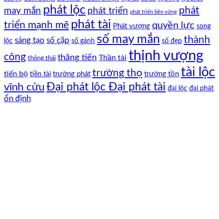
phát lộc
phát
phát triển
may mắn
phát triển bền vững
phát tài
triển mạnh mẽ
quyền lực
Phát vượng
song
số may mắn
thành
sáng tạo
số cặp
lộc
số gánh
số đẹp
thịnh vượng
công
thăng tiến
Thần tài
thông thái
tài lộc
trường thọ
tiến bộ
trường phát
trường tồn
tiền tài
Đại phát lộc Đại phát tài
vĩnh cửu
đại lộc
đại phát
ổn định