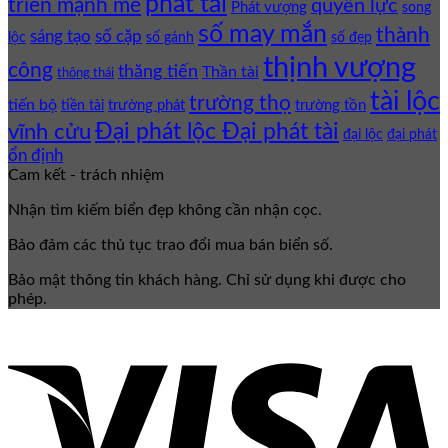
phát tài
triển mạnh mẽ
quyền lực
Phát vượng
song
số may mắn
thành
sáng tạo
số cặp
lộc
số gánh
số đẹp
thịnh vượng
công
thăng tiến
Thần tài
thông thái
tài lộc
trường thọ
tiến bộ
trường phát
trường tồn
tiền tài
Đại phát lộc Đại phát tài
vĩnh cửu
đại lộc
đại phát
ổn định
Cam kết - trách nhiệm
Nhận tìm kiếm biển đẹp không cần nhận cọc.
Bảo đảm các thủ tục trao đổi mua bán biển số.
Bảo mật thông tin khách hàng. Chỉ sử dụng khi được cho
phép.