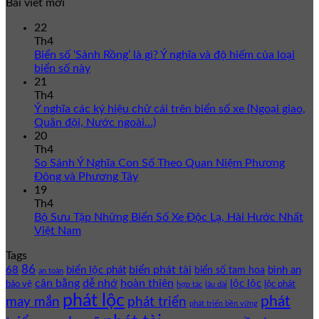
Bài viết mới
22
Th4
Biển số ‘Sảnh Rồng’ là gì? Ý nghĩa và độ hiếm của loại
biển số này
21
Th4
Ý nghĩa các ký hiệu chữ cái trên biển số xe (Ngoại giao,
Quân đội, Nước ngoài…)
20
Th4
So Sánh Ý Nghĩa Con Số Theo Quan Niệm Phương
Đông và Phương Tây
19
Th4
Bộ Sưu Tập Những Biển Số Xe Độc Lạ, Hài Hước Nhất
Việt Nam
Tags
86
biển phát tài
68
biển lộc phát
bình an
biển số tam hoa
an toàn
cân bằng
dễ nhớ
hoàn thiện
lộc lộc
bảo vệ
lộc phát
hợp tác
lâu dài
phát lộc
phát
phát triển
may mắn
phát triển bền vững