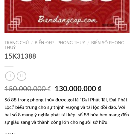
TRANG CHỦ
/
BIỂN ĐẸP - PHONG THUỶ
/
BIỂN SỐ PHONG
THUỶ
15K31388
Giá
Giá
150.000.000
₫
130.000.000
₫
gốc
hiện
Số 88 trong phong thủy được gọi là “Đại Phát Tài, Đại Phát
là:
tại
Lộc,” biểu trưng cho sự thịnh vượng và tài lộc dồi dào. Với
150.000.000 ₫.
là:
hai số 8 mang ý nghĩa phát tài kép, số 88 hứa hẹn mang đến
130.000.0
sự giàu sang và thành công lớn cho người sở hữu.