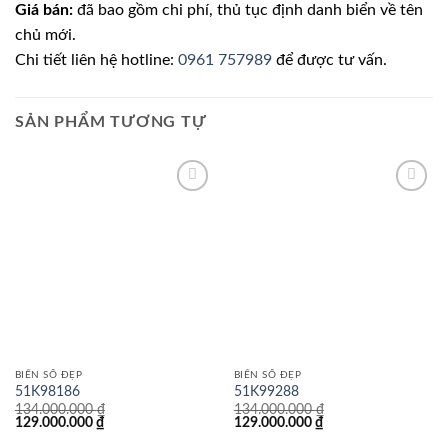
Giá bán:
đã bao gồm chi phí, thủ tục định danh biển về tên
chủ mới.
Chi tiết liên hệ hotline:
0961 757989
để được tư vấn.
SẢN PHẨM TƯƠNG TỰ
Lưu
Lưu
BIỂN SỐ ĐẸP
BIỂN SỐ ĐẸP
51K98186
51K99288
134.000.000
₫
134.000.000
₫
Giá
Giá
Giá
Giá
129.000.000
₫
129.000.000
₫
gốc
hiện
gốc
hiện