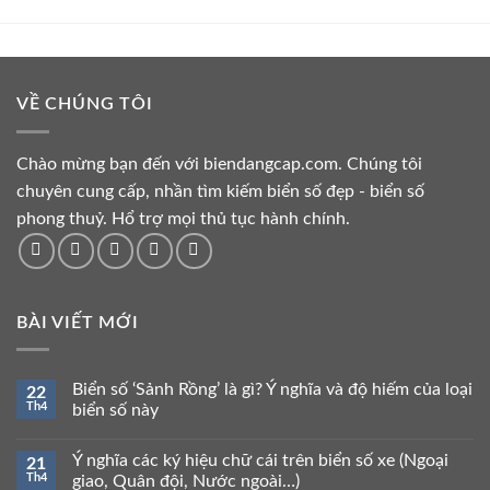
là:
tại
là:
tại
134.000.000 ₫.
là:
134.000.000 ₫.
là:
129.000.000 ₫.
129.000.000 ₫.
VỀ CHÚNG TÔI
Chào mừng bạn đến với biendangcap.com. Chúng tôi
chuyên cung cấp, nhần tìm kiếm biển số đẹp - biển số
phong thuỷ. Hổ trợ mọi thủ tục hành chính.
BÀI VIẾT MỚI
Biển số ‘Sảnh Rồng’ là gì? Ý nghĩa và độ hiếm của loại
22
Th4
biển số này
Ý nghĩa các ký hiệu chữ cái trên biển số xe (Ngoại
21
Th4
giao, Quân đội, Nước ngoài…)