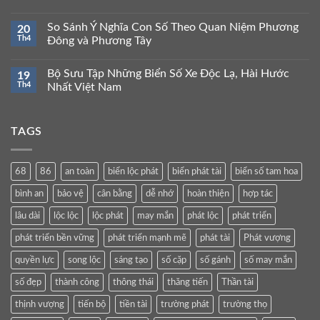
So Sánh Ý Nghĩa Con Số Theo Quan Niệm Phương
20
Th4
Đông và Phương Tây
Bộ Sưu Tập Những Biển Số Xe Độc Lạ, Hài Hước
19
Th4
Nhất Việt Nam
TAGS
68
86
an toàn
biển lộc phát
biển phát tài
biển số tam hoa
bình an
bảo vệ
cân bằng
dễ nhớ
hoàn thiện
hợp tác
lâu dài
lộc lộc
lộc phát
may mắn
phát lộc
phát triển
phát triển bền vững
phát triển mạnh mẽ
phát tài
Phát vượng
quyền lực
song lộc
sáng tạo
số cặp
số gánh
số may mắn
số đẹp
thành công
thông thái
thăng tiến
Thần tài
thịnh vượng
tiến bộ
tiền tài
trường phát
trường thọ