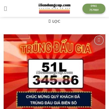
Chuyển
0961
đến
757989
nội
dung
LỌC
Lưu