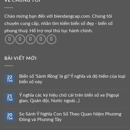
VỀ CHÚNG TÔI
Chào mừng bạn đến với biendangcap.com. Chúng tôi
chuyên cung cấp, nhần tìm kiếm biển số đẹp - biển số
phong thuỷ. Hổ trợ mọi thủ tục hành chính.
BÀI VIẾT MỚI
Biển số ‘Sảnh Rồng’ là gì? Ý nghĩa và độ hiếm của loại
22
Th4
biển số này
Ý nghĩa các ký hiệu chữ cái trên biển số xe (Ngoại
21
Th4
giao, Quân đội, Nước ngoài…)
So Sánh Ý Nghĩa Con Số Theo Quan Niệm Phương
20
Th4
Đông và Phương Tây