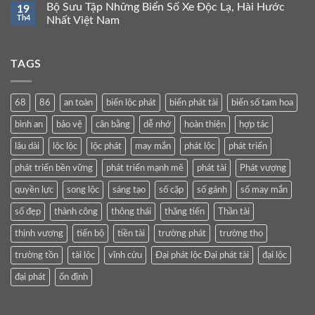
Bộ Sưu Tập Những Biển Số Xe Độc Lạ, Hài Hước
19
Th4
Nhất Việt Nam
TAGS
68
86
an toàn
biển lộc phát
biển phát tài
biển số tam hoa
bình an
bảo vệ
cân bằng
dễ nhớ
hoàn thiện
hợp tác
lâu dài
lộc lộc
lộc phát
may mắn
phát lộc
phát triển
phát triển bền vững
phát triển mạnh mẽ
phát tài
Phát vượng
quyền lực
song lộc
sáng tạo
số cặp
số gánh
số may mắn
số đẹp
thành công
thông thái
thăng tiến
Thần tài
thịnh vượng
tiến bộ
tiền tài
trường phát
trường thọ
trường tồn
tài lộc
vĩnh cửu
Đại phát lộc Đại phát tài
đại lộc
đại phát
ổn định