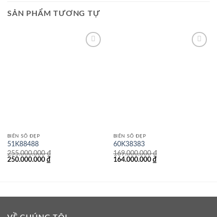
SẢN PHẨM TƯƠNG TỰ
Lưu
Lưu
BIỂN SỐ ĐẸP
BIỂN SỐ ĐẸP
51K88488
60K38383
255.000.000
₫
169.000.000
₫
Giá
Giá
Giá
Giá
250.000.000
₫
164.000.000
₫
gốc
hiện
gốc
hiện
là:
tại
là:
tại
255.000.000 ₫.
là:
169.000.000 ₫.
là:
250.000.000 ₫.
164.000.000 ₫.