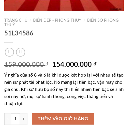
TRANG CHỦ
/
BIỂN ĐẸP - PHONG THUỶ
/
BIỂN SỐ PHONG
THUỶ
51L34586
Giá
Giá
159.000.000
₫
154.000.000
₫
gốc
hiện
Ý nghĩa của số 8 và 6 là khi được kết hợp lại với nhau sẽ tạo
là:
tại
nên sự phát tài phát lộc. Nó mang lại tiền bạc, vận may cho
159.000.000 ₫.
là:
gia chủ. Khi sở hữu bộ số này thì hiển nhiên tiền bạc sẽ sinh
154.000.0
sôi nảy nở, mọi sự hanh thông, công việc thăng tiến và
thuận lợi.
51L34586 số lượng
THÊM VÀO GIỎ HÀNG