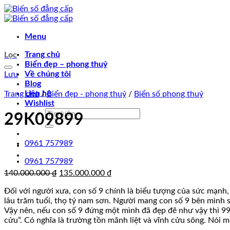
Chuyển
đến
nội
Menu
dung
Trang chủ
Lọc
Biển đẹp – phong thuỷ
Về chúng tôi
Lưu
Blog
Liên hệ
Trang chủ
/
Biển đẹp - phong thuỷ
/
Biển số phong thuỷ
Wishlist
Tìm
29K09899
kiếm:
0961 757989
0961 757989
Giá
Giá
140.000.000
₫
135.000.000
₫
gốc
hiện
Đối với người xưa, con số 9 chính là biểu tượng của sức mạnh, 
là:
tại
lâu trăm tuổi, thọ tỷ nam sơn. Người mang con số 9 bên mình 
140.000.000 ₫.
là:
Vậy nên, nếu con số 9 đứng một mình đã đẹp đẽ như vậy thì 99
135.000.000 ₫.
cửu”. Có nghĩa là trường tồn mãnh liệt và vĩnh cửu sông. Nói 