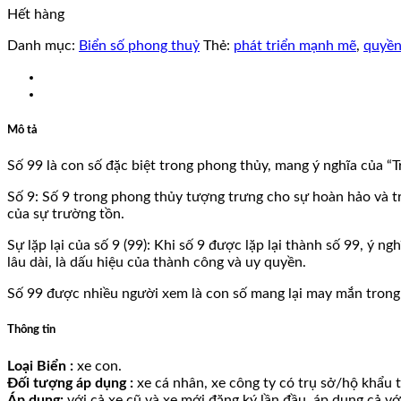
Hết hàng
Danh mục:
Biển số phong thuỷ
Thẻ:
phát triển mạnh mẽ
,
quyền
Mô tả
Số 99 là con số đặc biệt trong phong thủy, mang ý nghĩa của “T
Số 9: Số 9 trong phong thủy tượng trưng cho sự hoàn hảo và tr
của sự trường tồn.
Sự lặp lại của số 9 (99): Khi số 9 được lặp lại thành số 99, ý
lâu dài, là dấu hiệu của thành công và uy quyền.
Số 99 được nhiều người xem là con số mang lại may mắn trong 
Thông tin
Loại Biển :
xe con.
Đối tượng áp dụng :
xe cá nhân, xe công ty có trụ sở/hộ khẩu tạ
Áp dụng:
với cả xe cũ và xe mới đăng ký lần đầu, áp dụng cả v