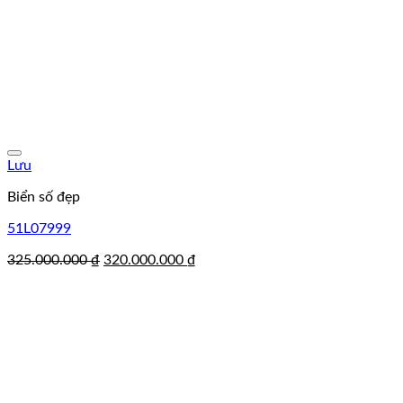
Lưu
Biển số đẹp
51L07999
Giá
Giá
325.000.000
₫
320.000.000
₫
gốc
hiện
là:
tại
325.000.000 ₫.
là:
320.000.000 ₫.