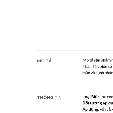
Mô tả sản phẩm nằ
MÔ TẢ
Thần Tài’, biển s
mắn và hạnh phúc,
Loại Biển :
xe con
THÔNG TIN
Đối tượng áp dụ
Áp dụng:
với cả 