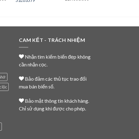
51L03579
hiện
gốc
hiện
tại
là:
tại
00 ₫.
là:
159.000.000 ₫.
là:
114.000.000 ₫.
119.000.000 ₫.
CAM KẾT - TRÁCH NHIỆM
Nhận tìm kiếm biển đẹp không
cần nhận cọc.
nhớ
Bảo đảm các thủ tục trao đổi
mua bán biển số.
c lộc
Bảo mật thông tin khách hàng.
Chỉ sử dụng khi được cho phép.