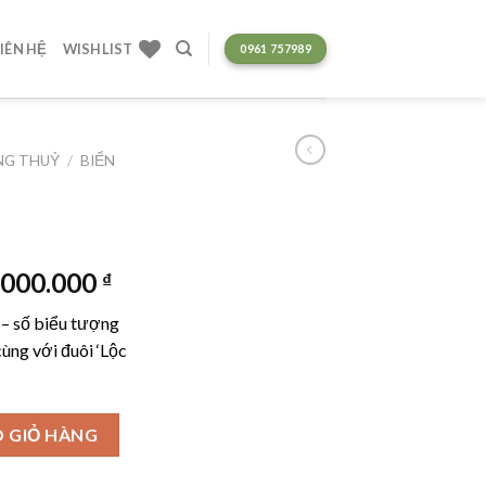
LIÊN HỆ
WISHLIST
0961 757989
ONG THUỶ
/
BIỂN
Giá
.000.000
₫
hiện
 – số biểu tượng
tại
cùng với đuôi ‘Lộc
000.000 ₫.
là:
129.000.000 ₫.
 GIỎ HÀNG