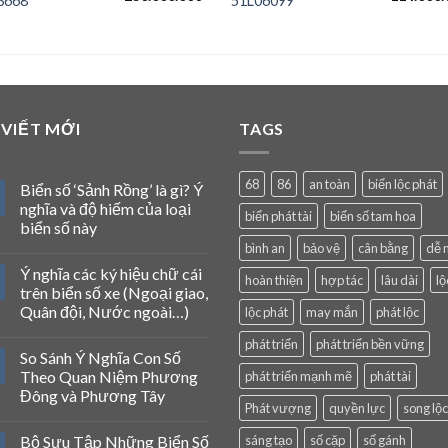
3668
51L06099
gốc
hiện
gốc
là:
tại
là:
235.000.000 ₫.
là:
119.000.0
000 ₫.
230.000.000 ₫.
 VIẾT MỚI
TAGS
68
86
an toàn
biển lộc phát
Biển số ‘Sảnh Rồng’ là gì? Ý
nghĩa và độ hiếm của loại
biển phát tài
biển số tam hoa
biển số này
bình an
bảo vệ
cân bằng
dễ 
Ý nghĩa các ký hiệu chữ cái
hoàn thiện
hợp tác
lâu dài
lộ
trên biển số xe (Ngoại giao,
Quân đội, Nước ngoài…)
lộc phát
may mắn
phát lộc
phát triển
phát triển bền vững
So Sánh Ý Nghĩa Con Số
Theo Quan Niệm Phương
phát triển mạnh mẽ
phát tài
Đông và Phương Tây
Phát vượng
quyền lực
song lộc
Bộ Sưu Tập Những Biển Số
sáng tạo
số cặp
số gánh