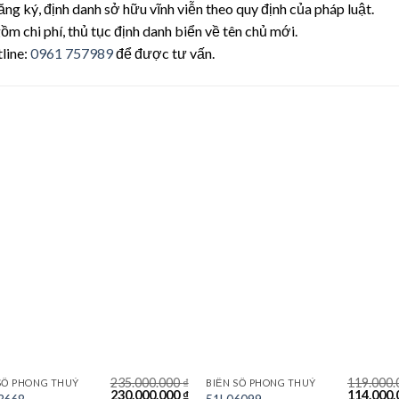
ăng ký, định danh sở hữu vĩnh viễn theo quy định của pháp luật.
ồm chi phí, thủ tục định danh biển về tên chủ mới.
tline:
0961 757989
để được tư vấn.
Lưu
235.000.000
₫
119.000
SỐ PHONG THUỶ
BIỂN SỐ PHONG THUỶ
Giá
Giá
Giá
230.000.000
₫
114.000