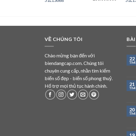
51L13688
51L1
gốc
hiện
gốc
hiện
là:
tại
là:
tại
325.000.000 ₫.
là:
243.000.000 ₫.
là:
320.000.000 ₫.
238.000.
VỀ CHÚNG TÔI
BÀI
Chào mừng bạn đến với
22
biendangcap.com. Chúng tôi
Th4
chuyên cung cấp, nhần tìm kiếm
biển số đẹp - biển số phong thuỷ.
21
Hổ trợ mọi thủ tục hành chính.
Th4
20
Th4
19