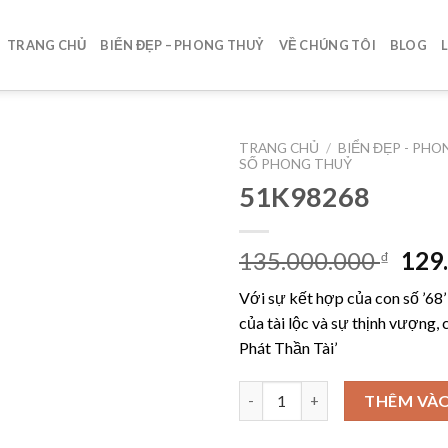
TRANG CHỦ
BIỂN ĐẸP – PHONG THUỶ
VỀ CHÚNG TÔI
BLOG
TRANG CHỦ
/
BIỂN ĐẸP - PH
SỐ PHONG THUỶ
51K98268
Lưu
Giá
135.000.000
129
₫
gốc
Với sự kết hợp của con số ’68’
là:
của tài lộc và sự thịnh vượng, 
135.
Phát Thần Tài’
51K98268 số lượng
THÊM VÀO