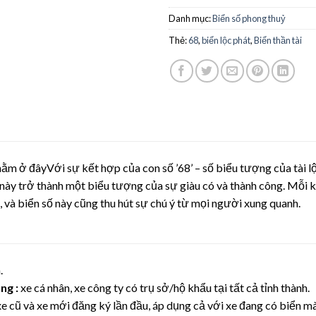
Danh mục:
Biển số phong thuỷ
Thẻ:
68
,
biển lộc phát
,
Biển thần tài
m ở đâyVới sự kết hợp của con số ’68’ – số biểu tượng của tài lộ
ố này trở thành một biểu tượng của sự giàu có và thành công. Mỗi 
 và biển số này cũng thu hút sự chú ý từ mọi người xung quanh.
.
ng :
xe cá nhân, xe công ty có trụ sở/hộ khẩu tại tất cả tỉnh thành.
xe cũ và xe mới đăng ký lần đầu, áp dụng cả với xe đang có biển 