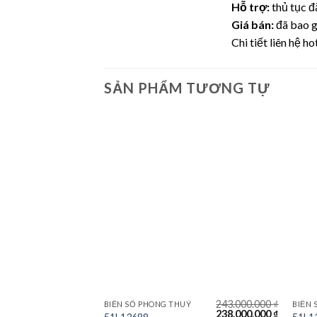
Hỗ trợ:
thủ tục đ
Giá bán:
đã bao g
Chi tiết liên hệ ho
SẢN PHẨM TƯƠNG TỰ
Lưu
Lưu
325.000.000
₫
243.000.000
₫
BIỂN SỐ PHONG THUỶ
BIỂN 
Giá
Giá
Giá
Giá
320.000.000
₫
238.000.000
₫