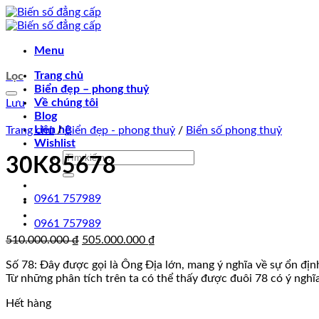
Chuyển
đến
nội
Menu
dung
Trang chủ
Lọc
Biển đẹp – phong thuỷ
Về chúng tôi
Lưu
Blog
Liên hệ
Trang chủ
/
Biển đẹp - phong thuỷ
/
Biển số phong thuỷ
Wishlist
Tìm
30K85678
kiếm:
0961 757989
0961 757989
Giá
Giá
510.000.000
₫
505.000.000
₫
gốc
hiện
Số 78: Đây được gọi là Ông Địa lớn, mang ý nghĩa về sự ổn địn
là:
tại
Từ những phân tích trên ta có thể thấy được đuôi 78 có ý nghĩa
510.000.000 ₫.
là:
505.000.000 ₫.
Hết hàng