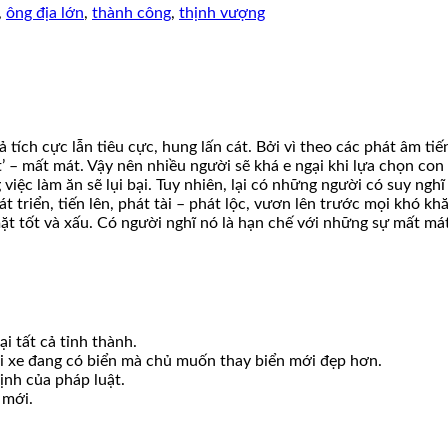
,
ông địa lớn
,
thành công
,
thịnh vượng
ích cực lẫn tiêu cực, hung lấn cát. Bởi vì theo các phát âm tiến
Bát’ – mất mát. Vậy nên nhiều người sẽ khá e ngại khi lựa chọn co
ệc làm ăn sẽ lụi bại. Tuy nhiên, lại có những người có suy nghĩ k
t triển, tiến lên, phát tài – phát lộc, vươn lên trước mọi khó kh
ặt tốt và xấu. Có người nghĩ nó là hạn chế với những sự mất mát
i tất cả tỉnh thành.
ới xe đang có biển mà chủ muốn thay biển mới đẹp hơn.
ịnh của pháp luật.
 mới.