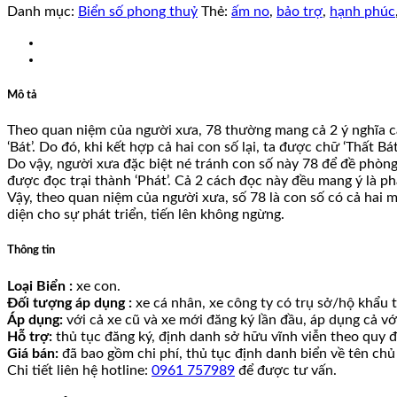
Danh mục:
Biển số phong thuỷ
Thẻ:
ấm no
,
bảo trợ
,
hạnh phúc
Mô tả
Theo quan niệm của người xưa, 78 thường mang cả 2 ý nghĩa cả t
‘Bát’. Do đó, khi kết hợp cả hai con số lại, ta được chữ ‘Thất 
Do vậy, người xưa đặc biệt né tránh con số này 78 để đề phòng vi
được đọc trại thành ‘Phát’. Cả 2 cách đọc này đều mang ý là phá
Vậy, theo quan niệm của người xưa, số 78 là con số có cả hai m
diện cho sự phát triển, tiến lên không ngừng.
Thông tin
Loại Biển :
xe con.
Đối tượng áp dụng :
xe cá nhân, xe công ty có trụ sở/hộ khẩu tạ
Áp dụng:
với cả xe cũ và xe mới đăng ký lần đầu, áp dụng cả v
Hỗ trợ:
thủ tục đăng ký, định danh sở hữu vĩnh viễn theo quy đ
Giá bán:
đã bao gồm chi phí, thủ tục định danh biển về tên chủ
Chi tiết liên hệ hotline:
0961 757989
để được tư vấn.