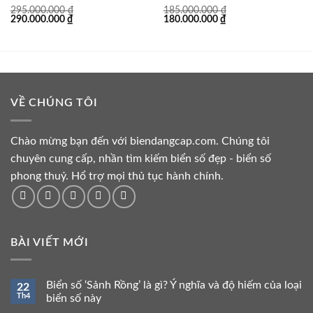
295.000.000
₫
185.000.000
₫
Giá
Giá
Giá
Giá
290.000.000
₫
180.000.000
₫
gốc
hiện
gốc
hiện
là:
tại
là:
tại
295.000.000 ₫.
là:
185.000.000 ₫.
là:
290.000.000 ₫.
180.000.000 ₫.
VỀ CHÚNG TÔI
Chào mừng bạn đến với biendangcap.com. Chúng tôi
chuyên cung cấp, nhần tìm kiếm biển số đẹp - biển số
phong thuỷ. Hổ trợ mọi thủ tục hành chính.
BÀI VIẾT MỚI
Biển số ‘Sảnh Rồng’ là gì? Ý nghĩa và độ hiếm của loại
22
Th4
biển số này