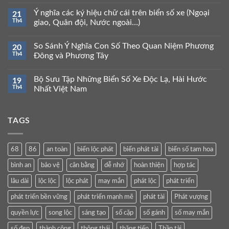
Ý nghĩa các ký hiệu chữ cái trên biển số xe (Ngoại
21
Th4
giao, Quân đội, Nước ngoài…)
So Sánh Ý Nghĩa Con Số Theo Quan Niệm Phương
20
Th4
Đông và Phương Tây
Bộ Sưu Tập Những Biển Số Xe Độc Lạ, Hài Hước
19
Th4
Nhất Việt Nam
TAGS
68
86
an toàn
biển lộc phát
biển phát tài
biển số tam hoa
bình an
bảo vệ
cân bằng
dễ nhớ
hoàn thiện
hợp tác
lâu dài
lộc lộc
lộc phát
may mắn
phát lộc
phát triển
phát triển bền vững
phát triển mạnh mẽ
phát tài
Phát vượng
quyền lực
song lộc
sáng tạo
số cặp
số gánh
số may mắn
số đẹp
thành công
thông thái
thăng tiến
Thần tài