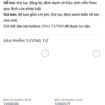
Hỗ trợ:
thủ tục đăng ký, định danh sở hữu vĩnh viễn theo
quy định của pháp luật.
Giá bán:
đã bao gồm chi phí, thủ tục định danh biển về tên
chủ mới.
Chi tiết liên hệ hotline:
0961 757989
để được tư vấn.
SẢN PHẨM TƯƠNG TỰ
Lưu
Lưu
BIỂN SỐ PHONG THUỶ
BIỂN SỐ PHONG THUỶ
51K88386
51K83579