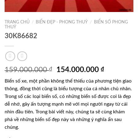
TRANG CHỦ
/
BIỂN ĐẸP - PHONG THUỶ
/
BIỂN SỐ PHONG
THUỶ
30K86682
Giá
Giá
159.000.000
₫
154.000.000
₫
gốc
hiện
Biển số xe, một phần không thể thiếu của phương tiện giao
là:
tại
thông, đồng thời cũng là biểu tượng của cá nhân chủ nhân.
159.000.000 ₫.
là:
Trong số các loại biển số, có những biển số được coi là đẹp
154.000.0
dễ nhớ, gây ấn tượng mạnh mẽ với mọi người ngay từ cái
nhìn đầu tiên. Trong bài viết này, chúng ta sẽ cùng khám
phá về những biển số đẹp này và những ý nghĩa ẩn sau
chúng.