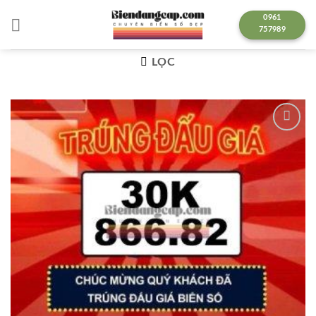
Chuyển
0961
đến
757989
nội
dung
LỌC
Lưu