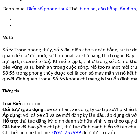
Danh mục:
Biển số phong thuỷ
Thẻ:
bình an
,
cân bằng
,
ổn định
Mô tả
Số 5: Trong phong thủy, số 5 đại diện cho sự cân bằng, sự tự do
quan đến sự đổi mới, sự linh hoạt và khả năng thích nghi. Đây 
Sự lặp lại của số 5 (55): Khi số 5 lặp lại, như trong số 55, nó
bền vững và sự bình an trong cuộc sống. Nó tạo ra một môi tr
Số 55 trong phong thủy được coi là con số may mắn vì nó kết 
quyết định quan trọng. Số 55 không chỉ mang lại sự ổn định mà
Thông tin
Loại Biển :
xe con.
Đối tượng áp dụng :
xe cá nhân, xe công ty có trụ sở/hộ khẩu tạ
Áp dụng:
với cả xe cũ và xe mới đăng ký lần đầu, áp dụng cả v
Hỗ trợ:
thủ tục đăng ký, định danh sở hữu vĩnh viễn theo quy đ
Giá bán:
đã bao gồm chi phí, thủ tục định danh biển về tên chủ
Chi tiết liên hệ hotline:
0961 757989
để được tư vấn.