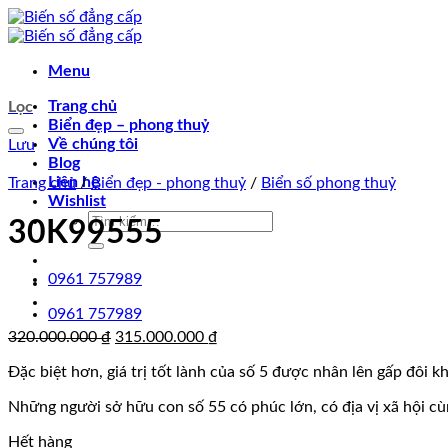
Chuyển
đến
nội
Menu
dung
Trang chủ
Lọc
Biển đẹp – phong thuỷ
Về chúng tôi
Lưu
Blog
Liên hệ
Trang chủ
/
Biển đẹp - phong thuỷ
/
Biển số phong thuỷ
Wishlist
Tìm
30K99555
kiếm:
0961 757989
0961 757989
Giá
Giá
320.000.000
₫
315.000.000
₫
gốc
hiện
Đặc biệt hơn, giá trị tốt lành của số 5 được nhân lên gấp đôi kh
là:
tại
320.000.000 ₫.
là:
Những người sở hữu con số 55 có phúc lớn, có địa vị xã hội 
315.000.000 ₫.
Hết hàng