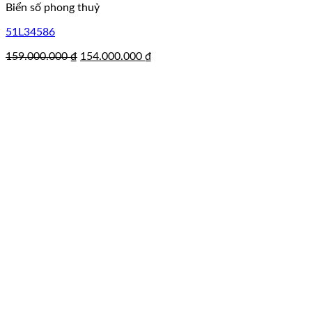
Biển số phong thuỷ
51L34586
Giá
Giá
159.000.000
₫
154.000.000
₫
gốc
hiện
là:
tại
159.000.000 ₫.
là:
154.000.000 ₫.