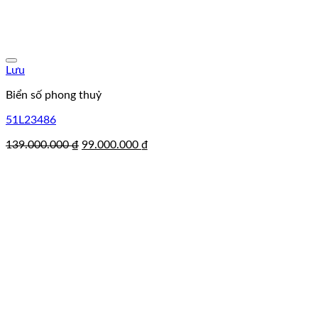
Lưu
Biển số phong thuỷ
51L23486
Giá
Giá
139.000.000
₫
99.000.000
₫
gốc
hiện
là:
tại
139.000.000 ₫.
là:
99.000.000 ₫.