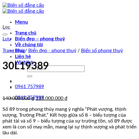
Chuyển
đến
nội
Menu
dung
Lọc
Trang chủ
Lưu
Biển đẹp – phong thuỷ
Về chúng tôi
Trang chủ
Blog
/
Biển đẹp - phong thuỷ
/
Biển số phong thuỷ
Liên hệ
Wishlist
30L19389
Tìm
kiếm:
0961 757989
0961 757989
Giá
Giá
140.000.000
₫
135.000.000
₫
gốc
hiện
Số 89 trong phong thủy mang ý nghĩa “Phát vượng, thịnh
là:
tại
vượng, Trường Phát.” Kết hợp giữa số 8 – biểu tượng của
140.000.000 ₫.
là:
phát tài và số 9 – biểu tượng của sự trường tồn, số 89 được
135.000.000 ₫.
xem là con số may mắn, mang lại sự thịnh vượng và phát triển
lâu dài.