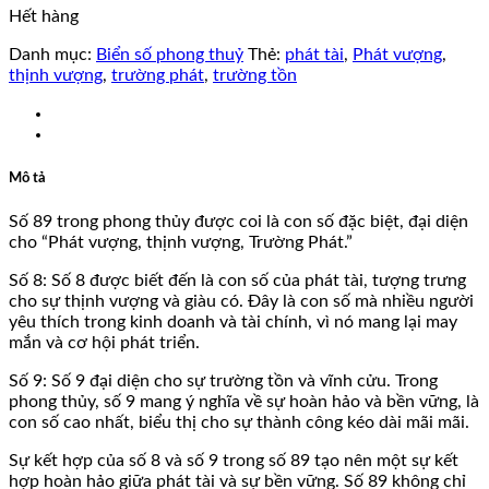
Hết hàng
Danh mục:
Biển số phong thuỷ
Thẻ:
phát tài
,
Phát vượng
,
thịnh vượng
,
trường phát
,
trường tồn
Mô tả
Số 89 trong phong thủy được coi là con số đặc biệt, đại diện
cho “Phát vượng, thịnh vượng, Trường Phát.”
Số 8: Số 8 được biết đến là con số của phát tài, tượng trưng
cho sự thịnh vượng và giàu có. Đây là con số mà nhiều người
yêu thích trong kinh doanh và tài chính, vì nó mang lại may
mắn và cơ hội phát triển.
Số 9: Số 9 đại diện cho sự trường tồn và vĩnh cửu. Trong
phong thủy, số 9 mang ý nghĩa về sự hoàn hảo và bền vững, là
con số cao nhất, biểu thị cho sự thành công kéo dài mãi mãi.
Sự kết hợp của số 8 và số 9 trong số 89 tạo nên một sự kết
hợp hoàn hảo giữa phát tài và sự bền vững. Số 89 không chỉ