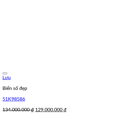
Lưu
Biển số đẹp
51K98586
Giá
Giá
134.000.000
₫
129.000.000
₫
gốc
hiện
là:
tại
134.000.000 ₫.
là:
129.000.000 ₫.