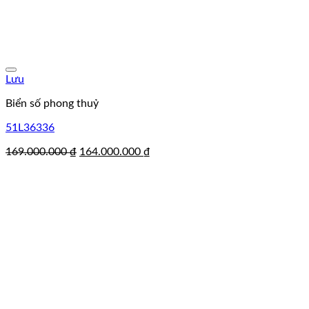
Lưu
Biển số phong thuỷ
51L36336
Giá
Giá
169.000.000
₫
164.000.000
₫
gốc
hiện
là:
tại
169.000.000 ₫.
là:
164.000.000 ₫.