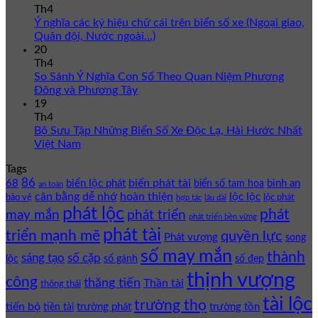
Th4
Ý nghĩa các ký hiệu chữ cái trên biển số xe (Ngoại giao,
Quân đội, Nước ngoài…)
20
Th4
So Sánh Ý Nghĩa Con Số Theo Quan Niệm Phương
Đông và Phương Tây
19
Th4
Bộ Sưu Tập Những Biển Số Xe Độc Lạ, Hài Hước Nhất
Việt Nam
Tags
86
biển phát tài
68
biển lộc phát
bình an
biển số tam hoa
an toàn
cân bằng
dễ nhớ
hoàn thiện
lộc lộc
bảo vệ
lộc phát
hợp tác
lâu dài
phát lộc
phát
phát triển
may mắn
phát triển bền vững
phát tài
triển mạnh mẽ
quyền lực
Phát vượng
song
số may mắn
thành
sáng tạo
số cặp
lộc
số gánh
số đẹp
thịnh vượng
công
thăng tiến
Thần tài
thông thái
tài lộc
trường thọ
tiến bộ
trường phát
trường tồn
tiền tài