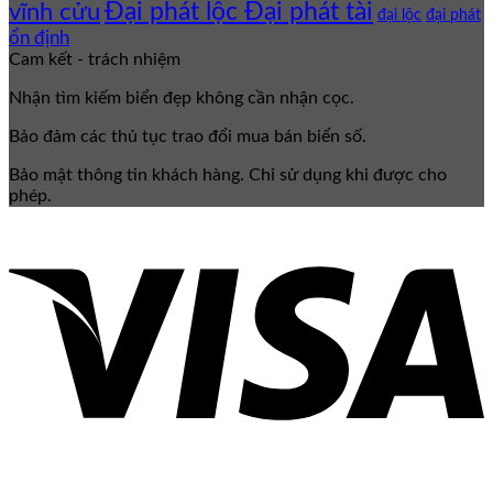
Đại phát lộc Đại phát tài
vĩnh cửu
đại lộc
đại phát
ổn định
Cam kết - trách nhiệm
Nhận tìm kiếm biển đẹp không cần nhận cọc.
Bảo đảm các thủ tục trao đổi mua bán biển số.
Bảo mật thông tin khách hàng. Chỉ sử dụng khi được cho
phép.