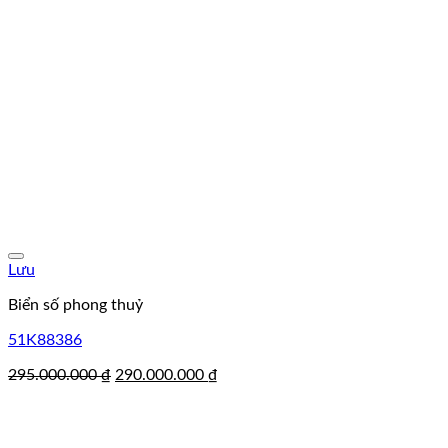
Lưu
Biển số phong thuỷ
51K88386
Giá
Giá
295.000.000
₫
290.000.000
₫
gốc
hiện
là:
tại
295.000.000 ₫.
là: