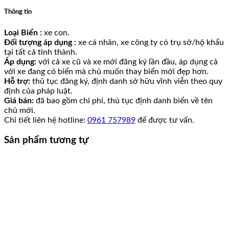
Thông tin
Loại Biển :
xe con.
Đối tượng áp dụng :
xe cá nhân, xe công ty có trụ sở/hộ khẩu
tại tất cả tỉnh thành.
Áp dụng:
với cả xe cũ và xe mới đăng ký lần đầu, áp dụng cả
với xe đang có biển mà chủ muốn thay biển mới đẹp hơn.
Hỗ trợ:
thủ tục đăng ký, định danh sở hữu vĩnh viễn theo quy
định của pháp luật.
Giá bán:
đã bao gồm chi phí, thủ tục định danh biển về tên
chủ mới.
Chi tiết liên hệ hotline:
0961 757989
để được tư vấn.
Sản phẩm tương tự