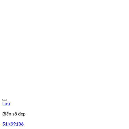
Lưu
Biển số đẹp
51K99186