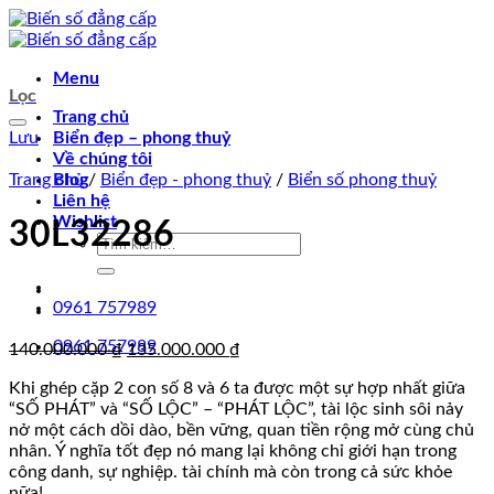
Chuyển
đến
nội
Menu
dung
Lọc
Trang chủ
Lưu
Biển đẹp – phong thuỷ
Về chúng tôi
Trang chủ
Blog
/
Biển đẹp - phong thuỷ
/
Biển số phong thuỷ
Liên hệ
Wishlist
30L32286
Tìm
kiếm:
0961 757989
0961 757989
Giá
Giá
140.000.000
₫
135.000.000
₫
gốc
hiện
Khi ghép cặp 2 con số 8 và 6 ta được một sự hợp nhất giữa
là:
tại
“SỐ PHÁT” và “SỐ LỘC” – “PHÁT LỘC”, tài lộc sinh sôi nảy
140.000.000 ₫.
là:
nở một cách dồi dào, bền vững, quan tiền rộng mở cùng chủ
135.000.000 ₫.
nhân. Ý nghĩa tốt đẹp nó mang lại không chỉ giới hạn trong
công danh, sự nghiệp. tài chính mà còn trong cả sức khỏe
nữa!