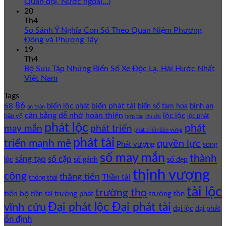
Quân đội, Nước ngoài…)
20
Th4
So Sánh Ý Nghĩa Con Số Theo Quan Niệm Phương
Đông và Phương Tây
19
Th4
Bộ Sưu Tập Những Biển Số Xe Độc Lạ, Hài Hước Nhất
Việt Nam
Tags
86
biển phát tài
68
biển lộc phát
bình an
biển số tam hoa
an toàn
cân bằng
dễ nhớ
hoàn thiện
lộc lộc
bảo vệ
lộc phát
hợp tác
lâu dài
phát lộc
phát
phát triển
may mắn
phát triển bền vững
phát tài
triển mạnh mẽ
quyền lực
Phát vượng
song
số may mắn
thành
sáng tạo
số cặp
lộc
số gánh
số đẹp
thịnh vượng
công
thăng tiến
Thần tài
thông thái
tài lộc
trường thọ
tiến bộ
trường phát
trường tồn
tiền tài
Đại phát lộc Đại phát tài
vĩnh cửu
đại lộc
đại phát
ổn định