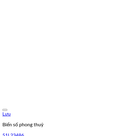
Lưu
Biển số phong thuỷ
51L23486