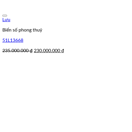
Lưu
Biển số phong thuỷ
51L13668
Giá
Giá
235.000.000
₫
230.000.000
₫
gốc
hiện
là:
tại
235.000.000 ₫.
là:
230.000.000 ₫.