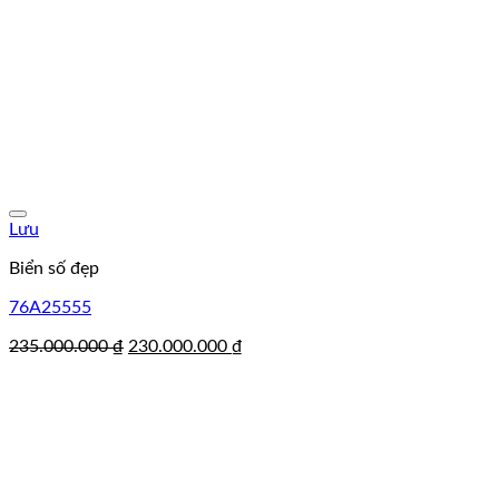
Lưu
Biển số đẹp
76A25555
Giá
Giá
235.000.000
₫
230.000.000
₫
gốc
hiện
là:
tại
235.000.000 ₫.
là:
230.000.000 ₫.