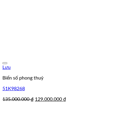
Lưu
Biển số phong thuỷ
51K98268
Giá
Giá
135.000.000
₫
129.000.000
₫
gốc
hiện
là:
tại
135.000.000 ₫.
là:
129.000.000 ₫.