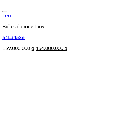
Lưu
Biển số phong thuỷ
51L34586
Giá
Giá
159.000.000
₫
154.000.000
₫
gốc
hiện
là:
tại
159.000.000 ₫.
là:
154.000.000 ₫.