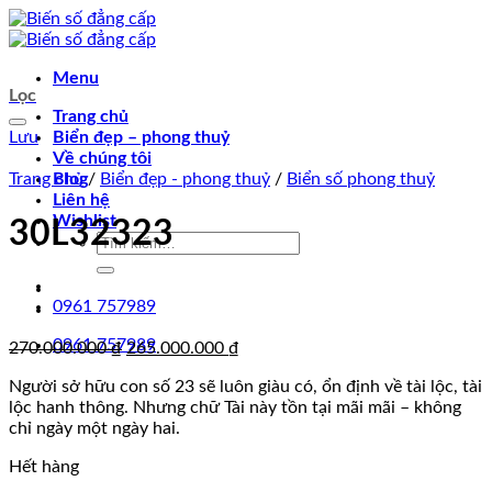
Chuyển
đến
nội
Menu
dung
Lọc
Trang chủ
Lưu
Biển đẹp – phong thuỷ
Về chúng tôi
Trang chủ
Blog
/
Biển đẹp - phong thuỷ
/
Biển số phong thuỷ
Liên hệ
Wishlist
30L32323
Tìm
kiếm:
0961 757989
0961 757989
Giá
Giá
270.000.000
₫
265.000.000
₫
gốc
hiện
Người sở hữu con số 23 sẽ luôn giàu có, ổn định về tài lộc, tài
là:
tại
lộc hanh thông. Nhưng chữ Tài này tồn tại mãi mãi – không
270.000.000 ₫.
là:
chỉ ngày một ngày hai.
265.000.000 ₫.
Hết hàng