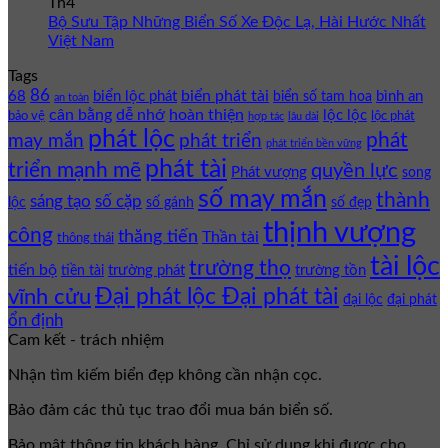
Th4
Bộ Sưu Tập Những Biển Số Xe Độc Lạ, Hài Hước Nhất
Việt Nam
Tags
86
biển phát tài
68
biển lộc phát
bình an
biển số tam hoa
an toàn
cân bằng
dễ nhớ
hoàn thiện
lộc lộc
bảo vệ
lộc phát
hợp tác
lâu dài
phát lộc
phát
phát triển
may mắn
phát triển bền vững
phát tài
triển mạnh mẽ
quyền lực
Phát vượng
song
số may mắn
thành
sáng tạo
số cặp
lộc
số gánh
số đẹp
thịnh vượng
công
thăng tiến
Thần tài
thông thái
tài lộc
trường thọ
tiến bộ
trường phát
trường tồn
tiền tài
Đại phát lộc Đại phát tài
vĩnh cửu
đại lộc
đại phát
ổn định
Cam kết - trách nhiệm
Nhận tìm kiếm biển đẹp không cần nhận cọc.
Bảo đảm các thủ tục trao đổi mua bán biển số.
Bảo mật thông tin khách hàng. Chỉ sử dụng khi được cho