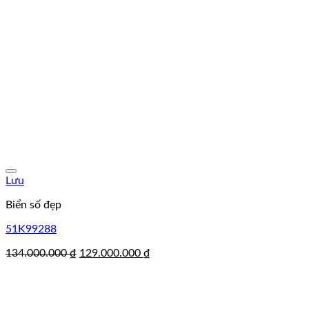
Lưu
Biển số đẹp
51K99288
Giá
Giá
134.000.000
₫
129.000.000
₫
gốc
hiện
là:
tại
134.000.000 ₫.
là:
129.000.000 ₫.