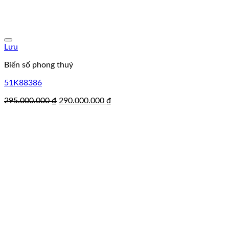
Lưu
Biển số phong thuỷ
51K88386
Giá
Giá
295.000.000
₫
290.000.000
₫
gốc
hiện
là:
tại
295.000.000 ₫.
là:
290.000.000 ₫.