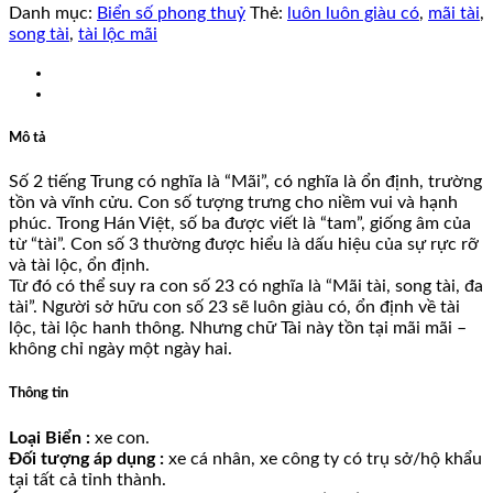
Danh mục:
Biển số phong thuỷ
Thẻ:
luôn luôn giàu có
,
mãi tài
,
song tài
,
tài lộc mãi
Mô tả
Số 2 tiếng Trung có nghĩa là “Mãi”, có nghĩa là ổn định, trường
tồn và vĩnh cửu. Con số tượng trưng cho niềm vui và hạnh
phúc. Trong Hán Việt, số ba được viết là “tam”, giống âm của
từ “tài”. Con số 3 thường được hiểu là dấu hiệu của sự rực rỡ
và tài lộc, ổn định.
Từ đó có thể suy ra con số 23 có nghĩa là “Mãi tài, song tài, đa
tài”. Người sở hữu con số 23 sẽ luôn giàu có, ổn định về tài
lộc, tài lộc hanh thông. Nhưng chữ Tài này tồn tại mãi mãi –
không chỉ ngày một ngày hai.
Thông tin
Loại Biển :
xe con.
Đối tượng áp dụng :
xe cá nhân, xe công ty có trụ sở/hộ khẩu
tại tất cả tỉnh thành.