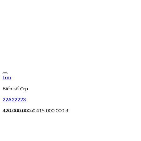
Lưu
Biển số đẹp
22A22223
Giá
Giá
420.000.000
₫
415.000.000
₫
gốc
hiện
là:
tại
420.000.000 ₫.
là:
415.000.000 ₫.