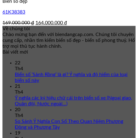
Biển số đẹp
61K38383
Giá
Giá
169.000.000
₫
164.000.000
₫
gốc
hiện
Về chúng tôi
là:
tại
Chào mừng bạn đến với biendangcap.com. Chúng tôi chuyên
169.000.000 ₫.
là:
cung cấp, nhần tìm kiếm biển số đẹp - biển số phong thuỷ. Hổ
164.000.000 ₫.
trợ mọi thủ tục hành chính.
Bài viết mới
22
Th4
Biển số ‘Sảnh Rồng’ là gì? Ý nghĩa và độ hiếm của loại
biển số này
21
Th4
Ý nghĩa các ký hiệu chữ cái trên biển số xe (Ngoại giao,
Quân đội, Nước ngoài…)
20
Th4
So Sánh Ý Nghĩa Con Số Theo Quan Niệm Phương
Đông và Phương Tây
19