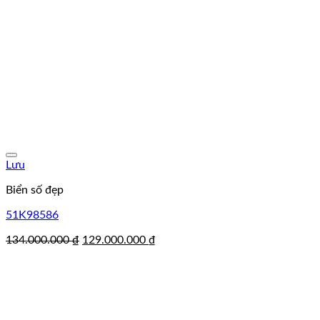
Lưu
Biển số đẹp
51K98586
Giá
Giá
134.000.000
₫
129.000.000
₫
gốc
hiện
là:
tại
134.000.000 ₫.
là:
129.000.000 ₫.