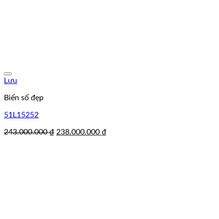
Lưu
Biển số đẹp
51L15252
Giá
Giá
243.000.000
₫
238.000.000
₫
gốc
hiện
là:
tại
243.000.000 ₫.
là:
238.000.000 ₫.