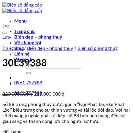
Chuyển
đến
nội
Menu
dung
Lọc
Trang chủ
Lưu
Biển đẹp – phong thuỷ
Về chúng tôi
Trang chủ
Blog
/
Biển đẹp - phong thuỷ
/
Biển số phong thuỷ
Liên hệ
Wishlist
30L39388
Tìm
kiếm:
0961 757989
0961 757989
Giá
Giá
220.000.000
₫
215.000.000
₫
gốc
hiện
Số 88 trong phong thủy được gọi là “Đại Phát Tài, Đại Phát
là:
tại
Lộc,” biểu trưng cho sự thịnh vượng và tài lộc dồi dào. Với hai
220.000.000 ₫.
là:
số 8 mang ý nghĩa phát tài kép, số 88 hứa hẹn mang đến sự
215.000.000 ₫.
giàu sang và thành công lớn cho người sở hữu.
Hết hàng