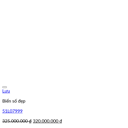
Lưu
Biển số đẹp
51L07999
Giá
Giá
325.000.000
₫
320.000.000
₫
gốc
hiện