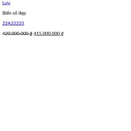
Lưu
Biển số đẹp
22A22223
Giá
Giá
420.000.000
₫
415.000.000
₫
gốc
hiện
là:
tại
420.000.000 ₫.
là:
415.000.000 ₫.