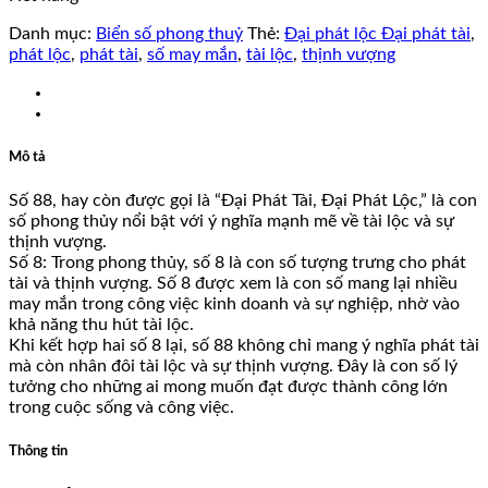
Danh mục:
Biển số phong thuỷ
Thẻ:
Đại phát lộc Đại phát tài
,
phát lộc
,
phát tài
,
số may mắn
,
tài lộc
,
thịnh vượng
Mô tả
Số 88, hay còn được gọi là “Đại Phát Tài, Đại Phát Lộc,” là con
số phong thủy nổi bật với ý nghĩa mạnh mẽ về tài lộc và sự
thịnh vượng.
Số 8: Trong phong thủy, số 8 là con số tượng trưng cho phát
tài và thịnh vượng. Số 8 được xem là con số mang lại nhiều
may mắn trong công việc kinh doanh và sự nghiệp, nhờ vào
khả năng thu hút tài lộc.
Khi kết hợp hai số 8 lại, số 88 không chỉ mang ý nghĩa phát tài
mà còn nhân đôi tài lộc và sự thịnh vượng. Đây là con số lý
tưởng cho những ai mong muốn đạt được thành công lớn
trong cuộc sống và công việc.
Thông tin