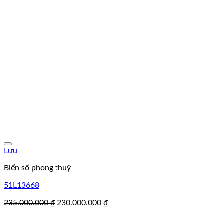
Lưu
Biển số phong thuỷ
51L13668
Giá
Giá
235.000.000
₫
230.000.000
₫
gốc
hiện
là:
tại