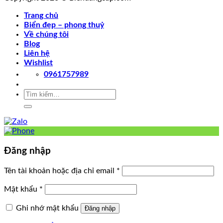
Trang chủ
Biển đẹp – phong thuỷ
Về chúng tôi
Blog
Liên hệ
Wishlist
0961757989
Tìm
kiếm:
Đăng nhập
Tên tài khoản hoặc địa chỉ email
*
Mật khẩu
*
Ghi nhớ mật khẩu
Đăng nhập