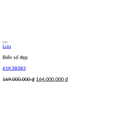
Lưu
Biển số đẹp
61K38383
Giá
Giá
169.000.000
₫
164.000.000
₫
gốc
hiện
là:
tại
169.000.000 ₫.
là:
164.000.000 ₫.