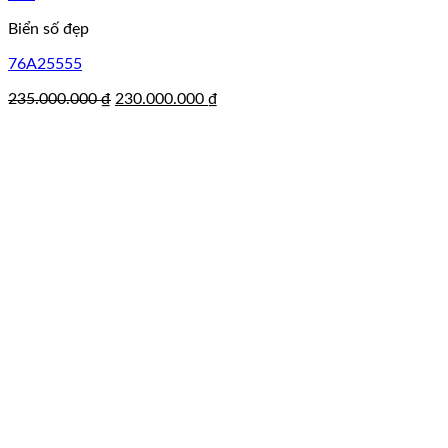
Biển số đẹp
76A25555
Giá
Giá
235.000.000
₫
230.000.000
₫
gốc
hiện
là:
tại
235.000.000 ₫.
là:
230.000.000 ₫.