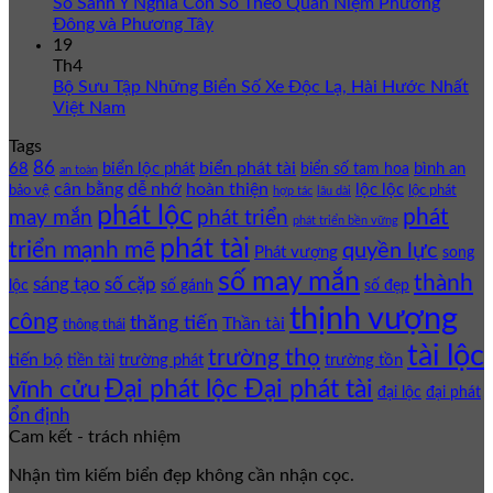
So Sánh Ý Nghĩa Con Số Theo Quan Niệm Phương
Đông và Phương Tây
19
Th4
Bộ Sưu Tập Những Biển Số Xe Độc Lạ, Hài Hước Nhất
Việt Nam
Tags
86
biển phát tài
68
biển lộc phát
bình an
biển số tam hoa
an toàn
cân bằng
dễ nhớ
hoàn thiện
lộc lộc
bảo vệ
lộc phát
hợp tác
lâu dài
phát lộc
phát
phát triển
may mắn
phát triển bền vững
phát tài
triển mạnh mẽ
quyền lực
Phát vượng
song
số may mắn
thành
sáng tạo
số cặp
lộc
số gánh
số đẹp
thịnh vượng
công
thăng tiến
Thần tài
thông thái
tài lộc
trường thọ
tiến bộ
trường phát
trường tồn
tiền tài
Đại phát lộc Đại phát tài
vĩnh cửu
đại lộc
đại phát
ổn định
Cam kết - trách nhiệm
Nhận tìm kiếm biển đẹp không cần nhận cọc.