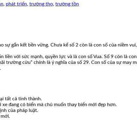
ắn
,
phát triển
,
trường thọ
,
trường tồn
ho sự gắn kết bền vững. Chưa kể số 2 còn là con số của niềm vui,
liền với sức mạnh, quyền lực và là con số Vua. Số 9 còn là con 
ãi trường cửu” chính là ý nghĩa của số 29. Con số của sự may mắ
.
i tất cả tỉnh thành.
ới xe đang có biển mà chủ muốn thay biển mới đẹp hơn.
ịnh của pháp luật.
 mới.