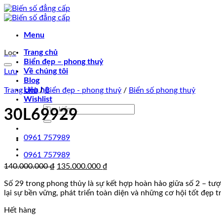
Chuyển
đến
nội
Menu
dung
Trang chủ
Lọc
Biển đẹp – phong thuỷ
Về chúng tôi
Lưu
Blog
Liên hệ
Trang chủ
/
Biển đẹp - phong thuỷ
/
Biển số phong thuỷ
Wishlist
Tìm
30L69929
kiếm:
0961 757989
0961 757989
Giá
Giá
140.000.000
₫
135.000.000
₫
gốc
hiện
Số 29 trong phong thủy là sự kết hợp hoàn hảo giữa số 2 – tư
là:
tại
lại sự bền vững, phát triển toàn diện và những cơ hội tốt đẹp 
140.000.000 ₫.
là:
135.000.000 ₫.
Hết hàng