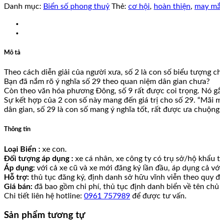
Danh mục:
Biển số phong thuỷ
Thẻ:
cơ hội
,
hoàn thiện
,
may m
Mô tả
Theo cách diễn giải của người xưa, số 2 là con số biểu tượng c
Bạn đã nắm rõ ý nghĩa số 29 theo quan niệm dân gian chưa?
Còn theo văn hóa phương Đông, số 9 rất được coi trọng. Nó gắn 
Sự kết hợp của 2 con số này mang đến giá trị cho số 29. “Mãi m
dân gian, số 29 là con số mang ý nghĩa tốt, rất được ưa chuộng
Thông tin
Loại Biển :
xe con.
Đối tượng áp dụng :
xe cá nhân, xe công ty có trụ sở/hộ khẩu tạ
Áp dụng:
với cả xe cũ và xe mới đăng ký lần đầu, áp dụng cả v
Hỗ trợ:
thủ tục đăng ký, định danh sở hữu vĩnh viễn theo quy đ
Giá bán:
đã bao gồm chi phí, thủ tục định danh biển về tên chủ
Chi tiết liên hệ hotline:
0961 757989
để được tư vấn.
Sản phẩm tương tự