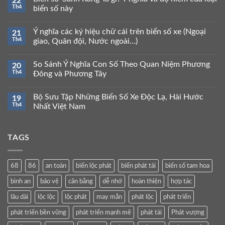
22
Th4
biển số này
Ý nghĩa các ký hiệu chữ cái trên biển số xe (Ngoại
21
Th4
giao, Quân đội, Nước ngoài…)
So Sánh Ý Nghĩa Con Số Theo Quan Niệm Phương
20
Th4
Đông và Phương Tây
Bộ Sưu Tập Những Biển Số Xe Độc Lạ, Hài Hước
19
Th4
Nhất Việt Nam
TAGS
68
86
an toàn
biển lộc phát
biển phát tài
biển số tam hoa
bình an
bảo vệ
cân bằng
dễ nhớ
hoàn thiện
hợp tác
lâu dài
lộc lộc
lộc phát
may mắn
phát lộc
phát triển
phát triển bền vững
phát triển mạnh mẽ
phát tài
Phát vượng