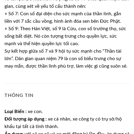
gian, cùng xét về yếu tố cấu thành nên:
+ Số 7: Con số đại diện cho sức mạnh của thần linh, gắn
liền với 7 sắc cầu vồng, hình ảnh đóa sen bên Đức Phật.
+ Số 9: Theo Hán Việt, số 9 là Cửu, con số trường thọ, sức
sống bất diệt. Nó còn tượng trưng cho quyền lực, sức
mạnh và thể hiện quyền lực tối cao.
Sự kết hợp giữa số 7 và 9 hội tụ sức mạnh cho “Thần tài
lớn”. Dân gian quan niệm 79 là con số biểu trưng cho sự
may mắn, được thần linh phù trợ, làm việc gì cũng suôn sẻ.
THÔNG TIN
Loại Biển :
xe con.
Đối tượng áp dụng :
xe cá nhân, xe công ty có trụ sở/hộ
khẩu tại tất cả tỉnh thành.
Áp dụng:
với cả xe cũ và xe mới đăng ký lần đầu, áp dụng cả