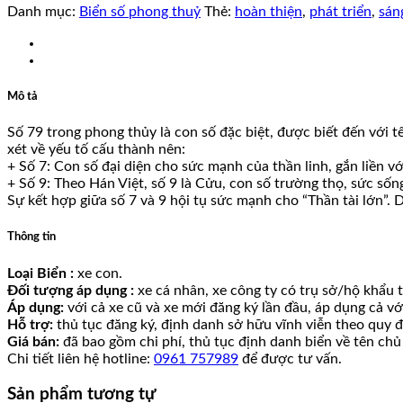
Danh mục:
Biển số phong thuỷ
Thẻ:
hoàn thiện
,
phát triển
,
sán
Mô tả
Số 79 trong phong thủy là con số đặc biệt, được biết đến với t
xét về yếu tố cấu thành nên:
+ Số 7: Con số đại diện cho sức mạnh của thần linh, gắn liền v
+ Số 9: Theo Hán Việt, số 9 là Cửu, con số trường thọ, sức sốn
Sự kết hợp giữa số 7 và 9 hội tụ sức mạnh cho “Thần tài lớn”. 
Thông tin
Loại Biển :
xe con.
Đối tượng áp dụng :
xe cá nhân, xe công ty có trụ sở/hộ khẩu tạ
Áp dụng:
với cả xe cũ và xe mới đăng ký lần đầu, áp dụng cả v
Hỗ trợ:
thủ tục đăng ký, định danh sở hữu vĩnh viễn theo quy đ
Giá bán:
đã bao gồm chi phí, thủ tục định danh biển về tên chủ
Chi tiết liên hệ hotline:
0961 757989
để được tư vấn.
Sản phẩm tương tự