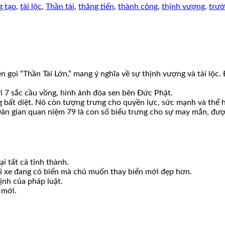
g tạo
,
tài lộc
,
Thần tài
,
thăng tiến
,
thành công
,
thịnh vượng
,
trườ
ên gọi “Thần Tài Lớn,” mang ý nghĩa về sự thịnh vượng và tài lộc
ới 7 sắc cầu vồng, hình ảnh đóa sen bên Đức Phật.
g bất diệt. Nó còn tượng trưng cho quyền lực, sức mạnh và thể h
Dân gian quan niệm 79 là con số biểu trưng cho sự may mắn, được
i tất cả tỉnh thành.
ới xe đang có biển mà chủ muốn thay biển mới đẹp hơn.
ịnh của pháp luật.
 mới.