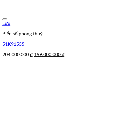
Lưu
Biển số phong thuỷ
51K91555
Giá
Giá
204.000.000
₫
199.000.000
₫
gốc
hiện
là:
tại
204.000.000 ₫.
là:
199.000.000 ₫.