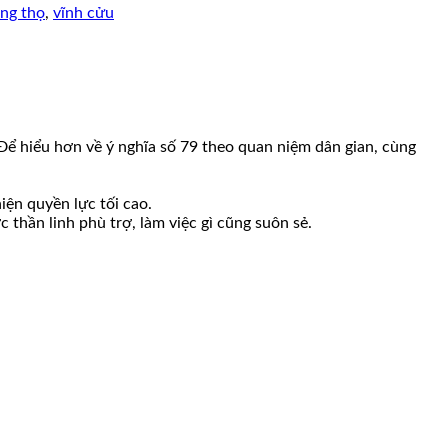
ng thọ
,
vĩnh cửu
. Để hiểu hơn về ý nghĩa số 79 theo quan niệm dân gian, cùng
iện quyền lực tối cao.
 thần linh phù trợ, làm việc gì cũng suôn sẻ.