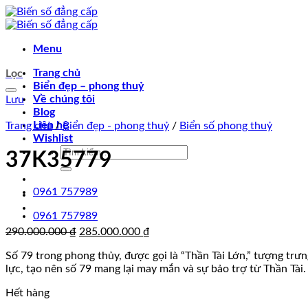
Chuyển
đến
nội
Menu
dung
Trang chủ
Lọc
Biển đẹp – phong thuỷ
Về chúng tôi
Lưu
Blog
Liên hệ
Trang chủ
/
Biển đẹp - phong thuỷ
/
Biển số phong thuỷ
Wishlist
Tìm
37K35779
kiếm:
0961 757989
0961 757989
Giá
Giá
290.000.000
₫
285.000.000
₫
gốc
hiện
Số 79 trong phong thủy, được gọi là “Thần Tài Lớn,” tượng trư
là:
tại
lực, tạo nên số 79 mang lại may mắn và sự bảo trợ từ Thần Tài.
290.000.000 ₫.
là:
285.000.000 ₫.
Hết hàng