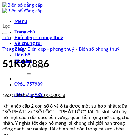
Chuyển
đến
nội
Menu
dung
Lọc
Trang chủ
Lưu
Biển đẹp – phong thuỷ
Về chúng tôi
Trang chủ
Blog
/
Biển đẹp - phong thuỷ
/
Biển số phong thuỷ
Liên hệ
Wishlist
51K87886
Tìm
kiếm:
0961 757989
0961 757989
Giá
Giá
160.000.000
₫
155.000.000
₫
gốc
hiện
Khi ghép cặp 2 con số 8 và 6 ta được một sự hợp nhất giữa
là:
tại
“SỐ PHÁT” và “SỐ LỘC” – “PHÁT LỘC”, tài lộc sinh sôi nảy
160.000.000 ₫.
là:
nở một cách dồi dào, bền vững, quan tiền rộng mở cùng chủ
155.000.000 ₫.
nhân. Ý nghĩa tốt đẹp nó mang lại không chỉ giới hạn trong
công danh, sự nghiệp. tài chính mà còn trong cả sức khỏe
nữa!