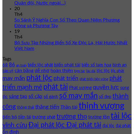
Quân đội, Nước ngoài…)
20
Th4
So Sánh Ý Nghĩa Con Số Theo Quan Niệm Phương
Đông và Phương Tây
19
Th4
Bộ Sưu Tập Những Biển Số Xe Độc Lạ, Hài Hước Nhất
Việt Nam
Tags
86
biển phát tài
68
biển lộc phát
bình an
biển số tam hoa
an toàn
cân bằng
dễ nhớ
hoàn thiện
lộc lộc
bảo vệ
lộc phát
hợp tác
lâu dài
phát lộc
phát
phát triển
may mắn
phát triển bền vững
phát tài
triển mạnh mẽ
quyền lực
Phát vượng
song
số may mắn
thành
sáng tạo
số cặp
lộc
số gánh
số đẹp
thịnh vượng
công
thăng tiến
Thần tài
thông thái
tài lộc
trường thọ
tiến bộ
trường phát
trường tồn
tiền tài
Đại phát lộc Đại phát tài
vĩnh cửu
đại lộc
đại phát
ổn định