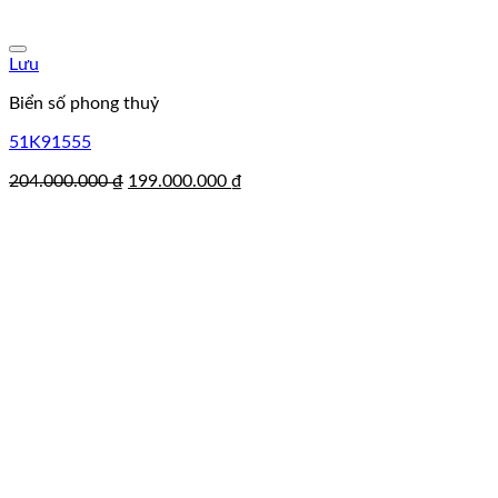
Lưu
Biển số phong thuỷ
51K91555
Giá
Giá
204.000.000
₫
199.000.000
₫
gốc
hiện
là:
tại
204.000.000 ₫.
là:
199.000.000 ₫.