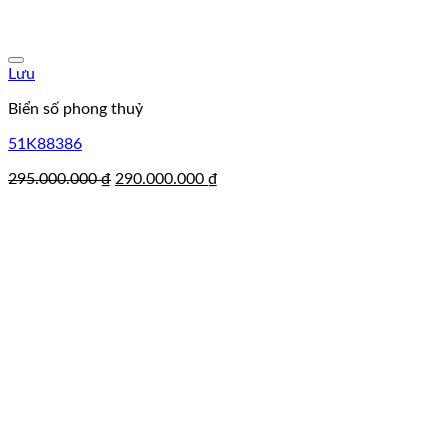
Lưu
Biển số phong thuỷ
51K88386
Giá
Giá
295.000.000
₫
290.000.000
₫
gốc
hiện
là:
tại
295.000.000 ₫.
là:
290.000.000 ₫.