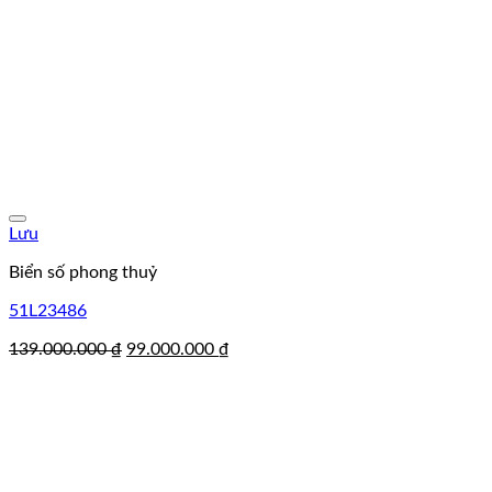
Lưu
Biển số phong thuỷ
51L23486
Giá
Giá
139.000.000
₫
99.000.000
₫
gốc
hiện
là:
tại
139.000.000 ₫.
là:
99.000.000 ₫.