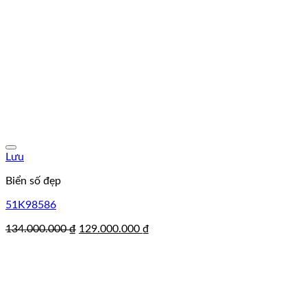
Lưu
Biển số đẹp
51K98586
Giá
Giá
134.000.000
₫
129.000.000
₫
gốc
hiện
là:
tại
134.000.000 ₫.
là:
129.000.000 ₫.