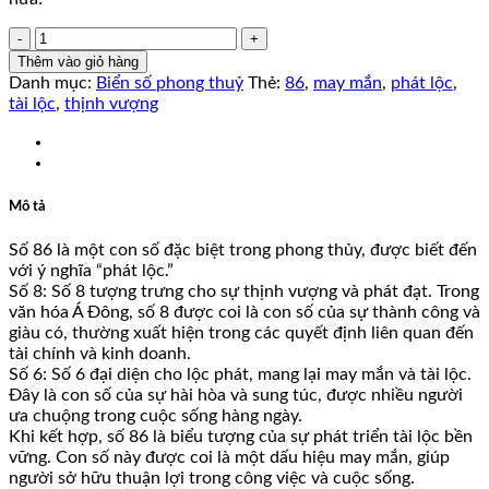
51K87886
số
Thêm vào giỏ hàng
lượng
Danh mục:
Biển số phong thuỷ
Thẻ:
86
,
may mắn
,
phát lộc
,
tài lộc
,
thịnh vượng
Mô tả
Số 86 là một con số đặc biệt trong phong thủy, được biết đến
với ý nghĩa “phát lộc.”
Số 8: Số 8 tượng trưng cho sự thịnh vượng và phát đạt. Trong
văn hóa Á Đông, số 8 được coi là con số của sự thành công và
giàu có, thường xuất hiện trong các quyết định liên quan đến
tài chính và kinh doanh.
Số 6: Số 6 đại diện cho lộc phát, mang lại may mắn và tài lộc.
Đây là con số của sự hài hòa và sung túc, được nhiều người
ưa chuộng trong cuộc sống hàng ngày.
Khi kết hợp, số 86 là biểu tượng của sự phát triển tài lộc bền
vững. Con số này được coi là một dấu hiệu may mắn, giúp
người sở hữu thuận lợi trong công việc và cuộc sống.