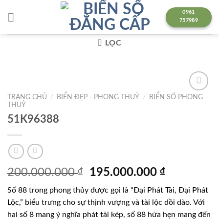
Chuyển
0961
đến
757989
nội
dung
LỌC
TRANG CHỦ
/
BIỂN ĐẸP - PHONG THUỶ
/
BIỂN SỐ PHONG
Lưu
THUỶ
51K96388
Giá
Giá
200.000.000
₫
195.000.000
₫
gốc
hiện
Số 88 trong phong thủy được gọi là “Đại Phát Tài, Đại Phát
là:
tại
Lộc,” biểu trưng cho sự thịnh vượng và tài lộc dồi dào. Với
200.000.000 ₫.
là:
hai số 8 mang ý nghĩa phát tài kép, số 88 hứa hẹn mang đến