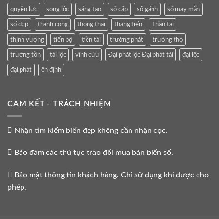
quyền lực
song lộc
sáng tạo
số cặp
số gánh
số may mắn
số đẹp
thành công
thông thái
thăng tiến
Thần tài
thịnh vượng
tiến bộ
tiền tài
trường phát
trường thọ
trường tồn
tài lộc
vĩnh cửu
Đại phát lộc Đại phát tài
đại lộc
đại phát
ổn định
CAM KẾT - TRÁCH NHIỆM
Nhận tìm kiếm biển đẹp không cần nhận cọc.
Bảo đảm các thủ tục trao đổi mua bán biển số.
Bảo mật thông tin khách hàng. Chỉ sử dụng khi được cho
phép.