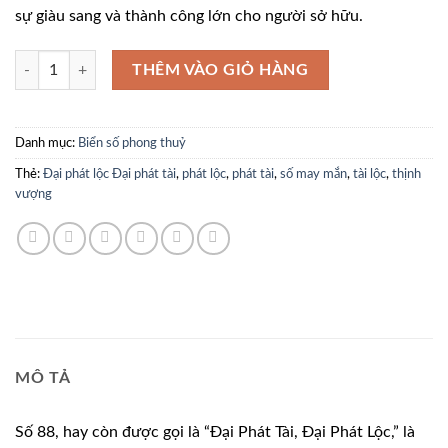
195.000.0
sự giàu sang và thành công lớn cho người sở hữu.
51K96388 số lượng
THÊM VÀO GIỎ HÀNG
Danh mục:
Biển số phong thuỷ
Thẻ:
Đại phát lộc Đại phát tài
,
phát lộc
,
phát tài
,
số may mắn
,
tài lộc
,
thịnh
vượng
MÔ TẢ
Số 88, hay còn được gọi là “Đại Phát Tài, Đại Phát Lộc,” là