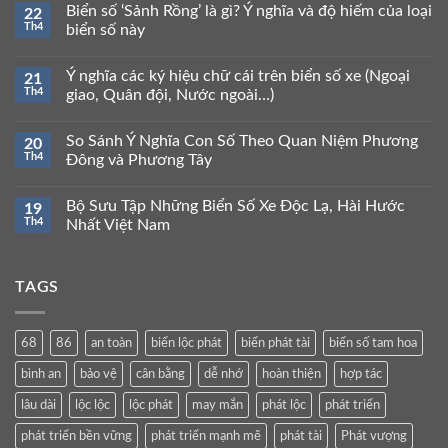
Biển số ‘Sảnh Rồng’ là gì? Ý nghĩa và độ hiếm của loại
22
Th4
biển số này
Ý nghĩa các ký hiệu chữ cái trên biển số xe (Ngoại
21
Th4
giao, Quân đội, Nước ngoài…)
So Sánh Ý Nghĩa Con Số Theo Quan Niệm Phương
20
Th4
Đông và Phương Tây
Bộ Sưu Tập Những Biển Số Xe Độc Lạ, Hài Hước
19
Th4
Nhất Việt Nam
TAGS
68
86
an toàn
biển lộc phát
biển phát tài
biển số tam hoa
bình an
bảo vệ
cân bằng
dễ nhớ
hoàn thiện
hợp tác
lâu dài
lộc lộc
lộc phát
may mắn
phát lộc
phát triển
phát triển bền vững
phát triển mạnh mẽ
phát tài
Phát vượng