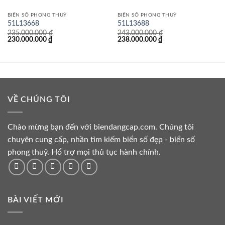
BIỂN SỐ PHONG THUỶ
BIỂN SỐ PHONG THUỶ
51L13668
51L13688
235.000.000
₫
243.000.000
₫
Giá
Giá
Giá
Giá
230.000.000
₫
238.000.000
₫
gốc
hiện
gốc
hiện
là:
tại
là:
tại
235.000.000 ₫.
là:
243.000.000 ₫.
là:
230.000.000 ₫.
238.000.000 ₫.
VỀ CHÚNG TÔI
Chào mừng bạn đến với biendangcap.com. Chúng tôi
chuyên cung cấp, nhần tìm kiếm biển số đẹp - biển số
phong thuỷ. Hổ trợ mọi thủ tục hành chính.
BÀI VIẾT MỚI