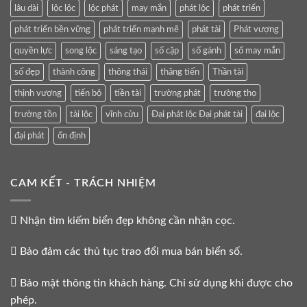
lâu dài
lộc lộc
lộc phát
may mắn
phát lộc
phát triển
phát triển bền vững
phát triển mạnh mẽ
phát tài
Phát vượng
quyền lực
song lộc
sáng tạo
số cặp
số gánh
số may mắn
số đẹp
thành công
thông thái
thăng tiến
Thần tài
thịnh vượng
tiến bộ
tiền tài
trường phát
trường thọ
trường tồn
tài lộc
vĩnh cửu
Đại phát lộc Đại phát tài
đại lộc
đại phát
ổn định
CAM KẾT - TRÁCH NHIỆM
Nhận tìm kiếm biển đẹp không cần nhận cọc.
Bảo đảm các thủ tục trao đổi mua bán biển số.
Bảo mật thông tin khách hàng. Chỉ sử dụng khi được cho
phép.