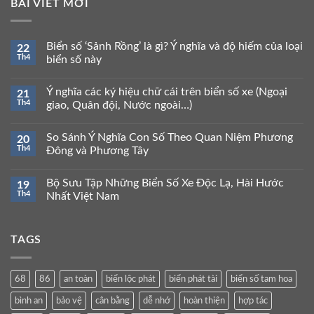
BÀI VIẾT MỚI
Biển số ‘Sảnh Rồng’ là gì? Ý nghĩa và độ hiếm của loại
22
Th4
biển số này
Ý nghĩa các ký hiệu chữ cái trên biển số xe (Ngoại
21
Th4
giao, Quân đội, Nước ngoài…)
So Sánh Ý Nghĩa Con Số Theo Quan Niệm Phương
20
Th4
Đông và Phương Tây
Bộ Sưu Tập Những Biển Số Xe Độc Lạ, Hài Hước
19
Th4
Nhất Việt Nam
TAGS
68
86
an toàn
biển lộc phát
biển phát tài
biển số tam hoa
bình an
bảo vệ
cân bằng
dễ nhớ
hoàn thiện
hợp tác