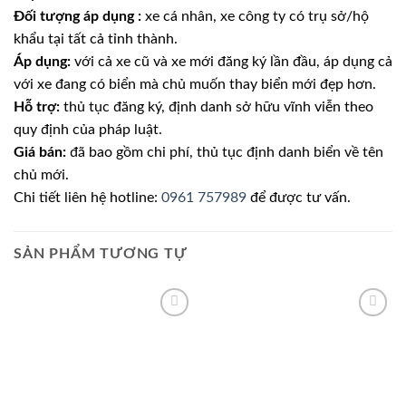
Đối tượng áp dụng :
xe cá nhân, xe công ty có trụ sở/hộ
khẩu tại tất cả tỉnh thành.
Áp dụng:
với cả xe cũ và xe mới đăng ký lần đầu, áp dụng cả
với xe đang có biển mà chủ muốn thay biển mới đẹp hơn.
Hỗ trợ:
thủ tục đăng ký, định danh sở hữu vĩnh viễn theo
quy định của pháp luật.
Giá bán:
đã bao gồm chi phí, thủ tục định danh biển về tên
chủ mới.
Chi tiết liên hệ hotline:
0961 757989
để được tư vấn.
SẢN PHẨM TƯƠNG TỰ
Lưu
Lưu