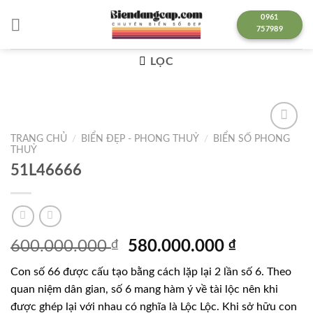
Chuyển
0961
đến
757989
nội
dung
LỌC
TRANG CHỦ
/
BIỂN ĐẸP - PHONG THUỶ
/
BIỂN SỐ PHONG
Lưu
THUỶ
51L46666
Giá
Giá
600.000.000
₫
580.000.000
₫
gốc
hiện
Con số 66 được cấu tạo bằng cách lặp lại 2 lần số 6. Theo
là:
tại
quan niệm dân gian, số 6 mang hàm ý về tài lộc nên khi
600.000.000 ₫.
là:
được ghép lại với nhau có nghĩa là Lộc Lộc. Khi sở hữu con