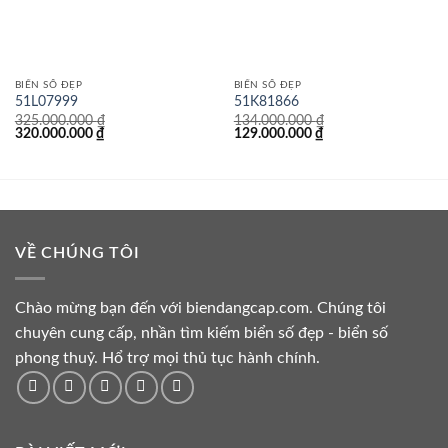
BIỂN SỐ ĐẸP
BIỂN SỐ ĐẸP
51L07999
51K81866
325.000.000
₫
134.000.000
₫
Giá
Giá
Giá
Giá
320.000.000
₫
129.000.000
₫
gốc
hiện
gốc
hiện
là:
tại
là:
tại
325.000.000 ₫.
là:
134.000.000 ₫.
là:
320.000.000 ₫.
129.000.000 ₫.
VỀ CHÚNG TÔI
Chào mừng bạn đến với biendangcap.com. Chúng tôi
chuyên cung cấp, nhần tìm kiếm biển số đẹp - biển số
phong thuỷ. Hổ trợ mọi thủ tục hành chính.