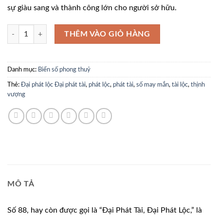
119.000.0
sự giàu sang và thành công lớn cho người sở hữu.
61K47788 số lượng
THÊM VÀO GIỎ HÀNG
Danh mục:
Biển số phong thuỷ
Thẻ:
Đại phát lộc Đại phát tài
,
phát lộc
,
phát tài
,
số may mắn
,
tài lộc
,
thịnh
vượng
MÔ TẢ
Số 88, hay còn được gọi là “Đại Phát Tài, Đại Phát Lộc,” là