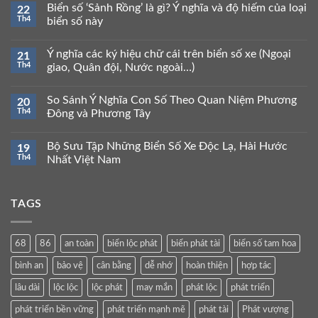
Biển số ‘Sảnh Rồng’ là gì? Ý nghĩa và độ hiếm của loại
22
Th4
biển số này
Ý nghĩa các ký hiệu chữ cái trên biển số xe (Ngoại
21
Th4
giao, Quân đội, Nước ngoài…)
So Sánh Ý Nghĩa Con Số Theo Quan Niệm Phương
20
Th4
Đông và Phương Tây
Bộ Sưu Tập Những Biển Số Xe Độc Lạ, Hài Hước
19
Th4
Nhất Việt Nam
TAGS
68
86
an toàn
biển lộc phát
biển phát tài
biển số tam hoa
bình an
bảo vệ
cân bằng
dễ nhớ
hoàn thiện
hợp tác
lâu dài
lộc lộc
lộc phát
may mắn
phát lộc
phát triển
phát triển bền vững
phát triển mạnh mẽ
phát tài
Phát vượng