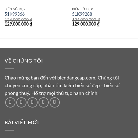
BIỂN SỐ ĐẸP
BIỂN SỐ ĐẸP
51K99366
51K99288
134.000.000
₫
134.000.000
₫
Giá
Giá
Giá
Giá
129.000.000
₫
129.000.000
₫
gốc
hiện
gốc
hiện
là:
tại
là:
tại
134.000.000 ₫.
là:
134.000.000 ₫.
là:
129.000.000 ₫.
129.000.000 ₫.
VỀ CHÚNG TÔI
Chào mừng bạn đến với biendangcap.com. Chúng tôi
chuyên cung cấp, nhần tìm kiếm biển số đẹp - biển số
phong thuỷ. Hổ trợ mọi thủ tục hành chính.
BÀI VIẾT MỚI