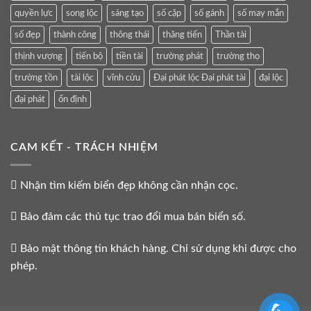
quyền lực
song lộc
sáng tạo
số cặp
số gánh
số may mắn
số đẹp
thành công
thông thái
thăng tiến
Thần tài
thịnh vượng
tiến bộ
tiền tài
trường phát
trường thọ
trường tồn
tài lộc
vĩnh cửu
Đại phát lộc Đại phát tài
đại lộc
đại phát
ổn định
CAM KẾT - TRÁCH NHIỆM
Nhận tìm kiếm biển đẹp không cần nhận cọc.
Bảo đảm các thủ tục trao đổi mua bán biển số.
Bảo mật thông tin khách hàng. Chỉ sử dụng khi được cho
phép.