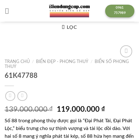
Chuyển
0961
đến
757989
nội
dung
LỌC
TRANG CHỦ
/
BIỂN ĐẸP - PHONG THUỶ
/
BIỂN SỐ PHONG
Lưu
THUỶ
61K47788
Giá
Giá
139.000.000
₫
119.000.000
₫
gốc
hiện
Số 88 trong phong thủy được gọi là “Đại Phát Tài, Đại Phát
là:
tại
Lộc,” biểu trưng cho sự thịnh vượng và tài lộc dồi dào. Với
139.000.000 ₫.
là:
hai số 8 mang ý nghĩa phát tài kép, số 88 hứa hẹn mang đến