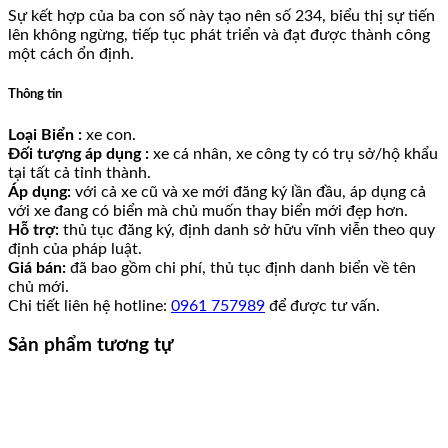
Sự kết hợp của ba con số này tạo nên số 234, biểu thị sự tiến
lên không ngừng, tiếp tục phát triển và đạt được thành công
một cách ổn định.
Thông tin
Loại Biển :
xe con.
Đối tượng áp dụng :
xe cá nhân, xe công ty có trụ sở/hộ khẩu
tại tất cả tỉnh thành.
Áp dụng:
với cả xe cũ và xe mới đăng ký lần đầu, áp dụng cả
với xe đang có biển mà chủ muốn thay biển mới đẹp hơn.
Hỗ trợ:
thủ tục đăng ký, định danh sở hữu vĩnh viễn theo quy
định của pháp luật.
Giá bán:
đã bao gồm chi phí, thủ tục định danh biển về tên
chủ mới.
Chi tiết liên hệ hotline:
0961 757989
để được tư vấn.
Sản phẩm tương tự