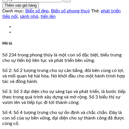
số
Thêm vào giỏ hàng
lượng
Danh mục:
Biển số đẹp
,
Biển số phong thuỷ
Thẻ:
phát triển
tiếp nối
,
sảnh nhỏ
,
tiến lên
Mô tả
Số 234 trong phong thủy là một con số đặc biệt, biểu trưng
cho sự tiến bộ liên tục và phát triển bền vững.
Số 2: Số 2 tượng trưng cho sự cân bằng, đôi bên cùng có lợi,
và mối quan hệ hài hòa. Nó khởi đầu cho một hành trình hợp
tác và đồng hành.
Số 3: Số 3 đại diện cho sự sáng tạo và phát triển, là bước tiếp
theo trong quá trình xây dựng và mở rộng. Số 3 biểu thị sự
vươn lên và tiếp tục đi tới thành công.
Số 4: Số 4 tượng trưng cho sự ổn định và chắc chắn. Đây là
con số của sự bền vững, đại diện cho sự thành công đã được
củng cố.