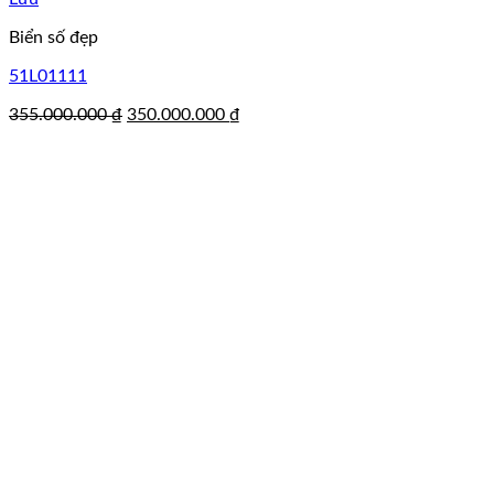
Biển số đẹp
51L01111
Giá
Giá
355.000.000
₫
350.000.000
₫
gốc
hiện
là:
tại
355.000.000 ₫.
là:
350.000.000 ₫.