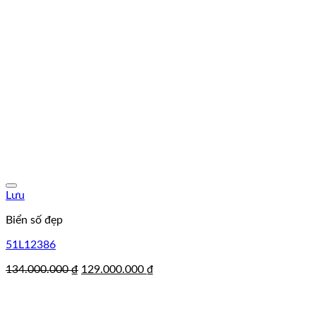
Lưu
Biển số đẹp
51L12386
Giá
Giá
134.000.000
₫
129.000.000
₫
gốc
hiện
là:
tại
134.000.000 ₫.
là: