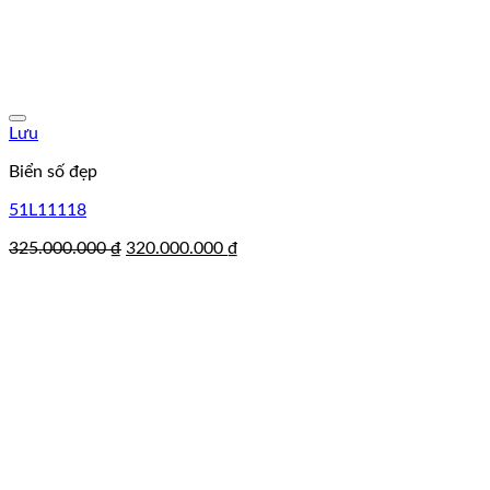
Lưu
Biển số đẹp
51L11118
Giá
Giá
325.000.000
₫
320.000.000
₫
gốc
hiện
là:
tại
325.000.000 ₫.
là:
320.000.000 ₫.