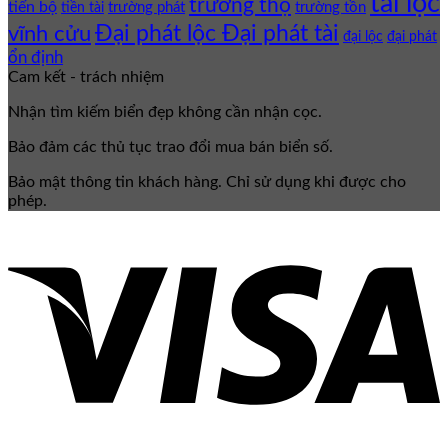
tài lộc
trường thọ
tiến bộ
trường phát
trường tồn
tiền tài
Đại phát lộc Đại phát tài
vĩnh cửu
đại lộc
đại phát
ổn định
Cam kết - trách nhiệm
Nhận tìm kiếm biển đẹp không cần nhận cọc.
Bảo đảm các thủ tục trao đổi mua bán biển số.
Bảo mật thông tin khách hàng. Chỉ sử dụng khi được cho
phép.