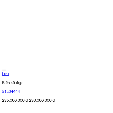
Lưu
Biển số đẹp
51L04444
Giá
Giá
235.000.000
₫
230.000.000
₫
gốc
hiện
là:
tại