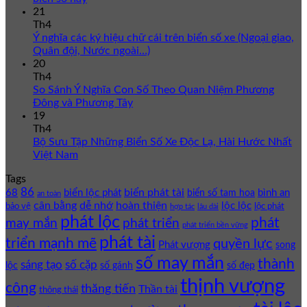
21
Th4
Ý nghĩa các ký hiệu chữ cái trên biển số xe (Ngoại giao,
Quân đội, Nước ngoài…)
20
Th4
So Sánh Ý Nghĩa Con Số Theo Quan Niệm Phương
Đông và Phương Tây
19
Th4
Bộ Sưu Tập Những Biển Số Xe Độc Lạ, Hài Hước Nhất
Việt Nam
Tags
86
biển phát tài
68
biển lộc phát
bình an
biển số tam hoa
an toàn
cân bằng
dễ nhớ
hoàn thiện
lộc lộc
bảo vệ
lộc phát
hợp tác
lâu dài
phát lộc
phát
phát triển
may mắn
phát triển bền vững
phát tài
triển mạnh mẽ
quyền lực
Phát vượng
song
số may mắn
thành
sáng tạo
số cặp
lộc
số gánh
số đẹp
thịnh vượng
công
thăng tiến
Thần tài
thông thái