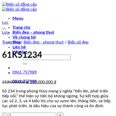
Chuyển
đến
nội
Menu
dung
Lọc
Trang chủ
Lưu
Biển đẹp – phong thuỷ
Về chúng tôi
Trang chủ
Blog
/
Biển đẹp - phong thuỷ
/
Biển số đẹp
Liên hệ
Wishlist
61K51234
Tìm
kiếm:
0961 757989
0961 757989
Giá
Giá
210.000.000
₫
190.000.000
₫
gốc
hiện
Số 234 trong phong thủy mang ý nghĩa “tiến lên, phát triển
là:
tại
tiếp nối,” thể hiện sự tiến bộ không ngừng. Sự kết hợp giữa
210.000.000 ₫.
là:
các số 2, 3, và 4 biểu thị cho sự vươn lên, thăng tiến, và tiếp
190.000.000 ₫.
tục phát triển, là dấu hiệu của sự thành công và ổn định.
61K51234