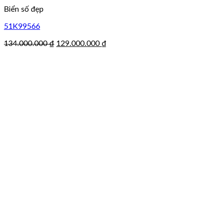
Biển số đẹp
51K99566
Giá
Giá
134.000.000
₫
129.000.000
₫
gốc
hiện
là:
tại
134.000.000 ₫.
là:
129.000.000 ₫.