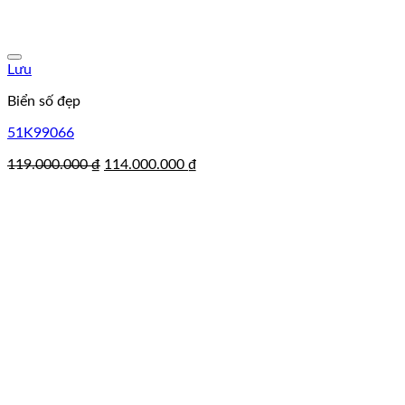
Lưu
Biển số đẹp
51K99066
Giá
Giá
119.000.000
₫
114.000.000
₫
gốc
hiện
là:
tại
119.000.000 ₫.
là:
114.000.000 ₫.