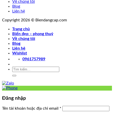
Về chúng tôi
Blog
Liên hệ
Copyright 2026 © Biendangcap.com
Trang chủ
Biển đẹp – phong thuỷ
Về chúng tôi
Blog
Liên hệ
Wishlist
0961757989
Tìm
kiếm:
Đăng nhập
Tên tài khoản hoặc địa chỉ email
*