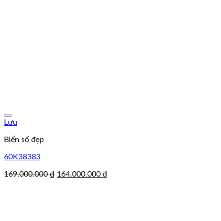
Lưu
Biển số đẹp
60K38383
Giá
Giá
169.000.000
₫
164.000.000
₫
gốc
hiện
là:
tại
169.000.000 ₫.
là:
164.000.000 ₫.