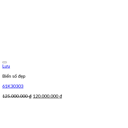
Lưu
Biển số đẹp
61K30303
Giá
Giá
125.000.000
₫
120.000.000
₫
gốc
hiện
là:
tại
125.000.000 ₫.
là:
120.000.000 ₫.