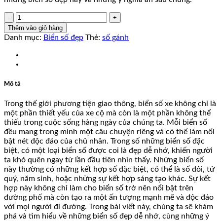
72A72072
số
Thêm vào giỏ hàng
lượng
Danh mục:
Biển số đẹp
Thẻ:
số gánh
Mô tả
Trong thế giới phương tiện giao thông, biển số xe không chỉ là
một phần thiết yếu của xe cộ mà còn là một phần không thể
thiếu trong cuộc sống hàng ngày của chúng ta. Mỗi biển số
đều mang trong mình một câu chuyện riêng và có thể làm nổi
bật nét độc đáo của chủ nhân. Trong số những biển số đặc
biệt, có một loại biển số được coi là đẹp dễ nhớ, khiến người
ta khó quên ngay từ lần đầu tiên nhìn thấy. Những biển số
này thường có những kết hợp số đặc biệt, có thể là số đôi, tứ
quý, năm sinh, hoặc những sự kết hợp sáng tạo khác. Sự kết
hợp này không chỉ làm cho biển số trở nên nổi bật trên
đường phố mà còn tạo ra một ấn tượng mạnh mẽ và độc đáo
với mọi người đi đường. Trong bài viết này, chúng ta sẽ khám
phá và tìm hiểu về những biển số đẹp dễ nhớ, cùng những ý