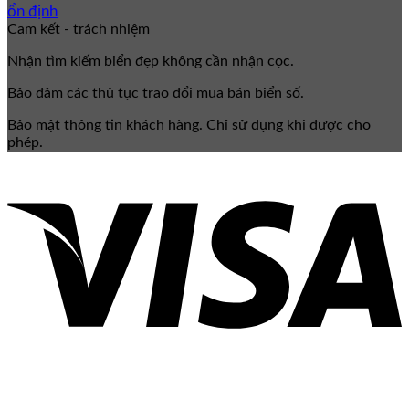
ổn định
Cam kết - trách nhiệm
Nhận tìm kiếm biển đẹp không cần nhận cọc.
Bảo đảm các thủ tục trao đổi mua bán biển số.
Bảo mật thông tin khách hàng. Chỉ sử dụng khi được cho
phép.