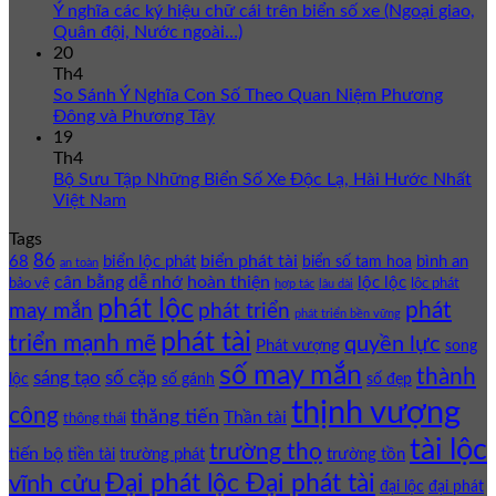
Ý nghĩa các ký hiệu chữ cái trên biển số xe (Ngoại giao,
Quân đội, Nước ngoài…)
20
Th4
So Sánh Ý Nghĩa Con Số Theo Quan Niệm Phương
Đông và Phương Tây
19
Th4
Bộ Sưu Tập Những Biển Số Xe Độc Lạ, Hài Hước Nhất
Việt Nam
Tags
86
biển phát tài
68
biển lộc phát
bình an
biển số tam hoa
an toàn
cân bằng
dễ nhớ
hoàn thiện
lộc lộc
bảo vệ
lộc phát
hợp tác
lâu dài
phát lộc
phát
phát triển
may mắn
phát triển bền vững
phát tài
triển mạnh mẽ
quyền lực
Phát vượng
song
số may mắn
thành
sáng tạo
số cặp
lộc
số gánh
số đẹp
thịnh vượng
công
thăng tiến
Thần tài
thông thái
tài lộc
trường thọ
tiến bộ
trường phát
trường tồn
tiền tài
Đại phát lộc Đại phát tài
vĩnh cửu
đại lộc
đại phát