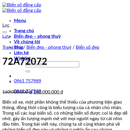
Chuyển
đến
nội
Menu
dung
Lọc
Trang chủ
Lưu
Biển đẹp – phong thuỷ
Về chúng tôi
Trang chủ
Blog
/
Biển đẹp - phong thuỷ
/
Biển số đẹp
Liên hệ
Wishlist
72A72072
Tìm
kiếm:
0961 757989
0961 757989
Giá
Giá
160.000.000
₫
140.000.000
₫
gốc
hiện
Biển số xe, một phần không thể thiếu của phương tiện giao
là:
tại
thông, đồng thời cũng là biểu tượng của cá nhân chủ nhân.
160.000.000 ₫.
là:
Trong số các loại biển số, có những biển số được coi là đẹp dễ
140.000.000 ₫.
nhớ, gây ấn tượng mạnh mẽ với mọi người ngay từ cái nhìn
đầu tiên. Trong bài viết này, chúng ta sẽ cùng khám phá về
những biển số đẹp này và những ý nghĩa ẩn sau chúng.