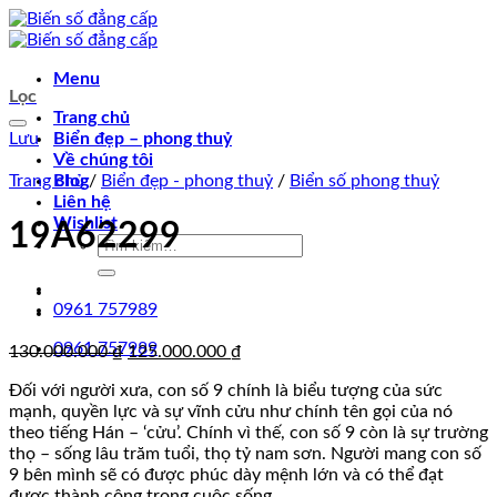
Chuyển
đến
nội
Menu
dung
Lọc
Trang chủ
Lưu
Biển đẹp – phong thuỷ
Về chúng tôi
Trang chủ
Blog
/
Biển đẹp - phong thuỷ
/
Biển số phong thuỷ
Liên hệ
Wishlist
19A62299
Tìm
kiếm:
0961 757989
0961 757989
Giá
Giá
130.000.000
₫
125.000.000
₫
gốc
hiện
Đối với người xưa, con số 9 chính là biểu tượng của sức
là:
tại
mạnh, quyền lực và sự vĩnh cửu như chính tên gọi của nó
130.000.000 ₫.
là:
theo tiếng Hán – ‘cửu’. Chính vì thế, con số 9 còn là sự trường
125.000.000 ₫.
thọ – sống lâu trăm tuổi, thọ tỷ nam sơn. Người mang con số
9 bên mình sẽ có được phúc dày mệnh lớn và có thể đạt
được thành công trong cuộc sống.