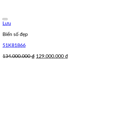
Lưu
Biển số đẹp
51K81866
Giá
Giá
134.000.000
₫
129.000.000
₫
gốc
hiện
là:
tại
134.000.000 ₫.
là:
129.000.000 ₫.