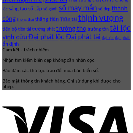
Phát vượng
song
số may mắn
thành
sáng tạo
số cặp
lộc
số gánh
số đẹp
thịnh vượng
công
thăng tiến
Thần tài
thông thái
tài lộc
trường thọ
tiến bộ
trường phát
trường tồn
tiền tài
Đại phát lộc Đại phát tài
vĩnh cửu
đại lộc
đại phát
ổn định
Cam kết - trách nhiệm
Nhận tìm kiếm biển đẹp không cần nhận cọc.
Bảo đảm các thủ tục trao đổi mua bán biển số.
Bảo mật thông tin khách hàng. Chỉ sử dụng khi được cho
phép.