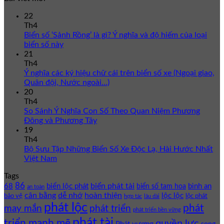
22
Th4
Biển số ‘Sảnh Rồng’ là gì? Ý nghĩa và độ hiếm của loại
biển số này
21
Th4
Ý nghĩa các ký hiệu chữ cái trên biển số xe (Ngoại giao,
Quân đội, Nước ngoài…)
20
Th4
So Sánh Ý Nghĩa Con Số Theo Quan Niệm Phương
Đông và Phương Tây
19
Th4
Bộ Sưu Tập Những Biển Số Xe Độc Lạ, Hài Hước Nhất
Việt Nam
Tags
86
biển phát tài
68
biển lộc phát
bình an
biển số tam hoa
an toàn
cân bằng
dễ nhớ
hoàn thiện
lộc lộc
bảo vệ
lộc phát
hợp tác
lâu dài
phát lộc
phát
phát triển
may mắn
phát triển bền vững
phát tài
triển mạnh mẽ
quyền lực