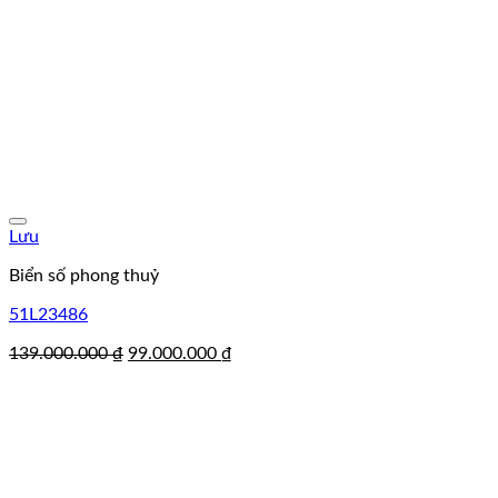
Lưu
Biển số phong thuỷ
51L23486
Giá
Giá
139.000.000
₫
99.000.000
₫
gốc
hiện
là:
tại
139.000.000 ₫.
là:
99.000.000 ₫.