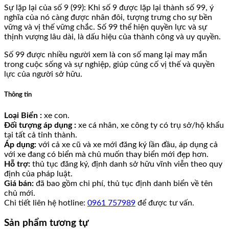
Sự lặp lại của số 9 (99): Khi số 9 được lặp lại thành số 99, ý
nghĩa của nó càng được nhân đôi, tượng trưng cho sự bền
vững và vị thế vững chắc. Số 99 thể hiện quyền lực và sự
thịnh vượng lâu dài, là dấu hiệu của thành công và uy quyền.
Số 99 được nhiều người xem là con số mang lại may mắn
trong cuộc sống và sự nghiệp, giúp củng cố vị thế và quyền
lực của người sở hữu.
Thông tin
Loại Biển :
xe con.
Đối tượng áp dụng :
xe cá nhân, xe công ty có trụ sở/hộ khẩu
tại tất cả tỉnh thành.
Áp dụng:
với cả xe cũ và xe mới đăng ký lần đầu, áp dụng cả
với xe đang có biển mà chủ muốn thay biển mới đẹp hơn.
Hỗ trợ:
thủ tục đăng ký, định danh sở hữu vĩnh viễn theo quy
định của pháp luật.
Giá bán:
đã bao gồm chi phí, thủ tục định danh biển về tên
chủ mới.
Chi tiết liên hệ hotline:
0961 757989
để được tư vấn.
Sản phẩm tương tự