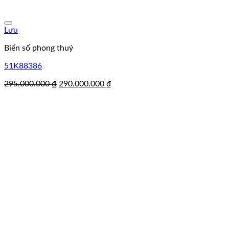
Lưu
Biển số phong thuỷ
51K88386
Giá
Giá
295.000.000
₫
290.000.000
₫
gốc
hiện
là:
tại
295.000.000 ₫.
là:
290.000.000 ₫.