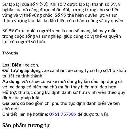
Sự lặp lại của số 9 (99): Khi số 9 được lặp lại thành số 99, ý
nghĩa của nó càng được nhân đôi, tượng trưng cho sự bền
vững và vị thế vững chắc. Số 99 thể hiện quyền lực và sự
thịnh vượng lâu dài, là dấu hiệu của thành công và uy quyền.
Số 99 được nhiều người xem là con số mang lại may mắn
trong cuộc sống và sự nghiệp, giúp củng cố vị thế và quyền
lực của người sở hữu.
Thông tin
Loại Biển :
xe con.
Đối tượng áp dụng :
xe cá nhân, xe công ty có trụ sở/hộ khẩu
tại tất cả tỉnh thành.
Áp dụng:
với cả xe cũ và xe mới đăng ký lần đầu, áp dụng cả
với xe đang có biển mà chủ muốn thay biển mới đẹp hơn.
Hỗ trợ:
thủ tục đăng ký, định danh sở hữu vĩnh viễn theo quy
định của pháp luật.
Giá bán:
đã bao gồm chi phí, thủ tục định danh biển về tên
chủ mới.
Chi tiết liên hệ hotline:
0961 757989
để được tư vấn.
Sản phẩm tương tự