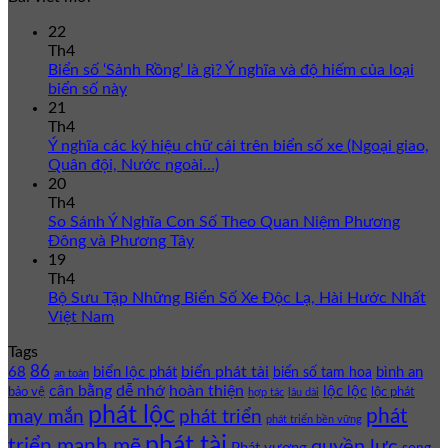
22
Th4
Biển số ‘Sảnh Rồng’ là gì? Ý nghĩa và độ hiếm của loại
biển số này
21
Th4
Ý nghĩa các ký hiệu chữ cái trên biển số xe (Ngoại giao,
Quân đội, Nước ngoài…)
20
Th4
So Sánh Ý Nghĩa Con Số Theo Quan Niệm Phương
Đông và Phương Tây
19
Th4
Bộ Sưu Tập Những Biển Số Xe Độc Lạ, Hài Hước Nhất
Việt Nam
Tags
86
biển phát tài
68
biển lộc phát
bình an
biển số tam hoa
an toàn
cân bằng
dễ nhớ
hoàn thiện
lộc lộc
bảo vệ
lộc phát
hợp tác
lâu dài
phát lộc
phát
phát triển
may mắn
phát triển bền vững
phát tài
triển mạnh mẽ
quyền lực