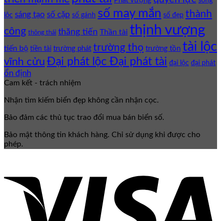
Phát vượng
song
số may mắn
thành
sáng tạo
số cặp
lộc
số gánh
số đẹp
thịnh vượng
công
thăng tiến
Thần tài
thông thái
tài lộc
trường thọ
tiến bộ
trường phát
trường tồn
tiền tài
Đại phát lộc Đại phát tài
vĩnh cửu
đại lộc
đại phát
ổn định
Cam kết - trách nhiệm
Nhận tìm kiếm biển đẹp không cần nhận cọc.
Bảo đảm các thủ tục trao đổi mua bán biển số.
Bảo mật thông tin khách hàng. Chỉ sử dụng khi được cho
phép.