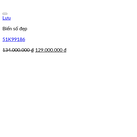
Lưu
Biển số đẹp
51K99186
Giá
Giá
134.000.000
₫
129.000.000
₫
gốc
hiện
là:
tại
134.000.000 ₫.
là:
129.000.000 ₫.