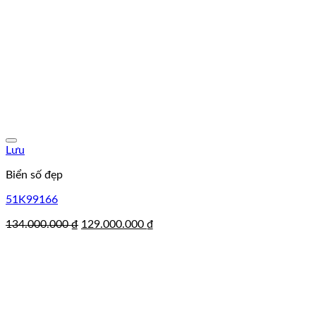
Lưu
Biển số đẹp
51K99166
Giá
Giá
134.000.000
₫
129.000.000
₫
gốc
hiện
là:
tại
134.000.000 ₫.
là:
129.000.000 ₫.