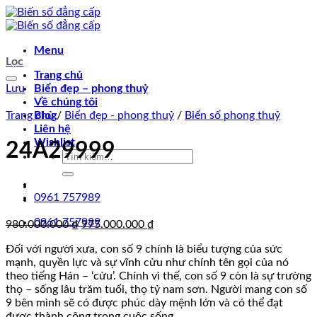
Chuyển
đến
nội
Menu
dung
Lọc
Trang chủ
Lưu
Biển đẹp – phong thuỷ
Về chúng tôi
Trang chủ
Blog
/
Biển đẹp - phong thuỷ
/
Biển số phong thuỷ
Liên hệ
Wishlist
24A29999
Tìm
kiếm:
0961 757989
0961 757989
Giá
Giá
980.000.000
₫
975.000.000
₫
gốc
hiện
Đối với người xưa, con số 9 chính là biểu tượng của sức
là:
tại
mạnh, quyền lực và sự vĩnh cửu như chính tên gọi của nó
980.000.000 ₫.
là:
theo tiếng Hán – ‘cửu’. Chính vì thế, con số 9 còn là sự trường
975.000.000 ₫.
thọ – sống lâu trăm tuổi, thọ tỷ nam sơn. Người mang con số
9 bên mình sẽ có được phúc dày mệnh lớn và có thể đạt
được thành công trong cuộc sống.