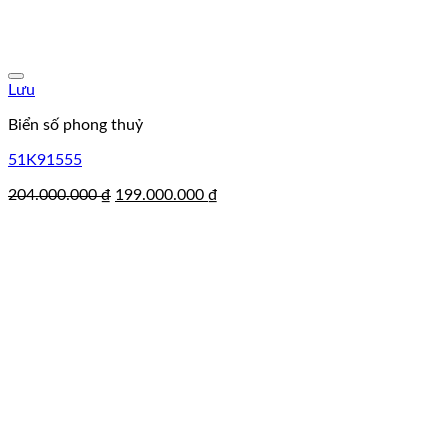
Lưu
Biển số phong thuỷ
51K91555
Giá
Giá
204.000.000
₫
199.000.000
₫
gốc
hiện
là:
tại
204.000.000 ₫.
là:
199.000.000 ₫.