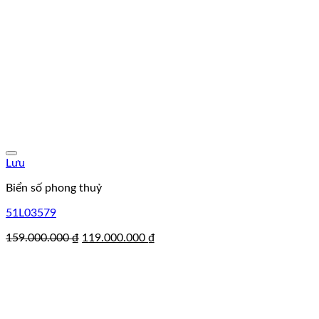
Lưu
Biển số phong thuỷ
51L03579
Giá
Giá
159.000.000
₫
119.000.000
₫
gốc
hiện
là:
tại
159.000.000 ₫.
là:
119.000.000 ₫.