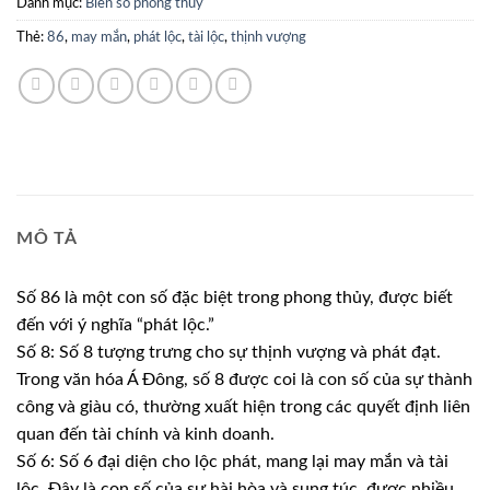
Danh mục:
Biển số phong thuỷ
Thẻ:
86
,
may mắn
,
phát lộc
,
tài lộc
,
thịnh vượng
MÔ TẢ
Số 86 là một con số đặc biệt trong phong thủy, được biết
đến với ý nghĩa “phát lộc.”
Số 8: Số 8 tượng trưng cho sự thịnh vượng và phát đạt.
Trong văn hóa Á Đông, số 8 được coi là con số của sự thành
công và giàu có, thường xuất hiện trong các quyết định liên
quan đến tài chính và kinh doanh.
Số 6: Số 6 đại diện cho lộc phát, mang lại may mắn và tài
lộc. Đây là con số của sự hài hòa và sung túc, được nhiều