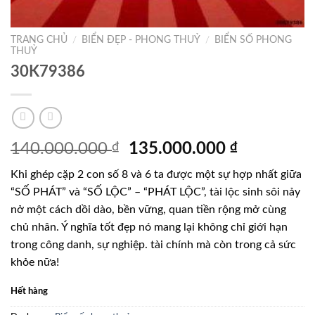
TRANG CHỦ
/
BIỂN ĐẸP - PHONG THUỶ
/
BIỂN SỐ PHONG
THUỶ
30K79386
Giá
Giá
140.000.000
₫
135.000.000
₫
gốc
hiện
Khi ghép cặp 2 con số 8 và 6 ta được một sự hợp nhất giữa
là:
tại
“SỐ PHÁT” và “SỐ LỘC” – “PHÁT LỘC”, tài lộc sinh sôi nảy
140.000.000 ₫.
là:
nở một cách dồi dào, bền vững, quan tiền rộng mở cùng
135.000.0
chủ nhân. Ý nghĩa tốt đẹp nó mang lại không chỉ giới hạn
trong công danh, sự nghiệp. tài chính mà còn trong cả sức
khỏe nữa!
Hết hàng