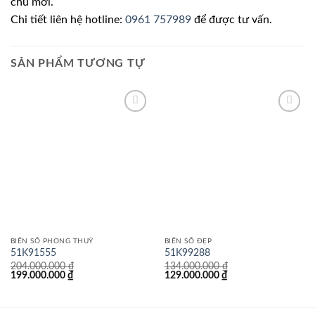
chủ mới.
Chi tiết liên hệ hotline:
0961 757989
để được tư vấn.
SẢN PHẨM TƯƠNG TỰ
Lưu
Lưu
BIỂN SỐ PHONG THUỶ
BIỂN SỐ ĐẸP
51K91555
51K99288
204.000.000
₫
134.000.000
₫
Giá
Giá
Giá
Giá
199.000.000
₫
129.000.000
₫
gốc
hiện
gốc
hiện
là:
tại
là:
tại
204.000.000 ₫.
là:
134.000.000 ₫.
là:
199.000.000 ₫.
129.000.000 ₫.