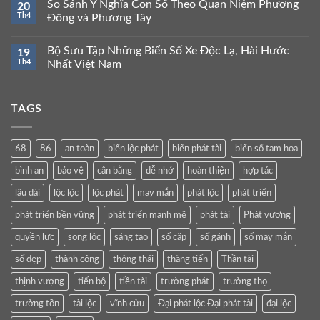
So Sánh Ý Nghĩa Con Số Theo Quan Niệm Phương
20
Th4
Đông và Phương Tây
Bộ Sưu Tập Những Biển Số Xe Độc Lạ, Hài Hước
19
Th4
Nhất Việt Nam
TAGS
68
86
an toàn
biển lộc phát
biển phát tài
biển số tam hoa
bình an
bảo vệ
cân bằng
dễ nhớ
hoàn thiện
hợp tác
lâu dài
lộc lộc
lộc phát
may mắn
phát lộc
phát triển
phát triển bền vững
phát triển mạnh mẽ
phát tài
Phát vượng
quyền lực
song lộc
sáng tạo
số cặp
số gánh
số may mắn
số đẹp
thành công
thông thái
thăng tiến
Thần tài
thịnh vượng
tiến bộ
tiền tài
trường phát
trường thọ
trường tồn
tài lộc
vĩnh cửu
Đại phát lộc Đại phát tài
đại lộc