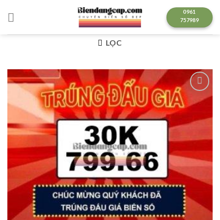
Chuyển
0961
đến
757989
nội
dung
LỌC
Lưu