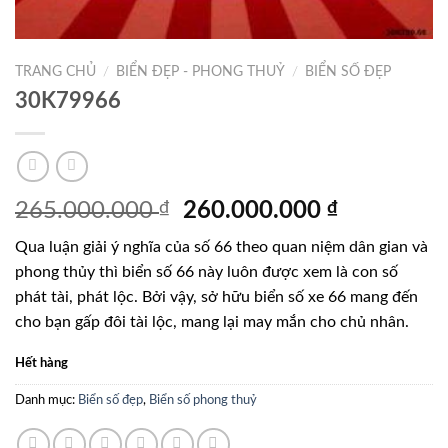
TRANG CHỦ
/
BIỂN ĐẸP - PHONG THUỶ
/
BIỂN SỐ ĐẸP
30K79966
Giá
Giá
265.000.000
₫
260.000.000
₫
gốc
hiện
Qua luận giải ý nghĩa của số 66 theo quan niệm dân gian và
là:
tại
phong thủy thì biển số 66 này luôn được xem là con số
265.000.000 ₫.
là:
phát tài, phát lộc. Bởi vậy, sở hữu biển số xe 66 mang đến
260.000.0
cho bạn gấp đôi tài lộc, mang lại may mắn cho chủ nhân.
Hết hàng
Danh mục:
Biển số đẹp
,
Biển số phong thuỷ