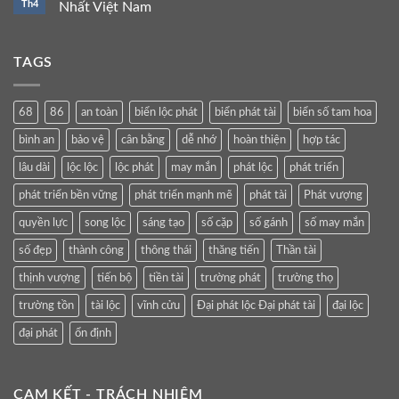
Th4
Nhất Việt Nam
TAGS
68
86
an toàn
biển lộc phát
biển phát tài
biển số tam hoa
bình an
bảo vệ
cân bằng
dễ nhớ
hoàn thiện
hợp tác
lâu dài
lộc lộc
lộc phát
may mắn
phát lộc
phát triển
phát triển bền vững
phát triển mạnh mẽ
phát tài
Phát vượng
quyền lực
song lộc
sáng tạo
số cặp
số gánh
số may mắn
số đẹp
thành công
thông thái
thăng tiến
Thần tài
thịnh vượng
tiến bộ
tiền tài
trường phát
trường thọ
trường tồn
tài lộc
vĩnh cửu
Đại phát lộc Đại phát tài
đại lộc
đại phát
ổn định
CAM KẾT - TRÁCH NHIỆM