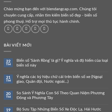
Chào mừng bạn đến với biendangcap.com. Chúng tôi
chuyên cung cấp, nhần tìm kiếm biển số đẹp - biển số
phong thuỷ. Hổ trợ mọi thủ tục hành chính.
BÀI VIẾT MỚI
Biển số ‘Sảnh Rồng’ là gì? Ý nghĩa và độ hiếm của loại
22
Th4
biển số này
Ý nghĩa các ký hiệu chữ cái trên biển số xe (Ngoại
21
Th4
giao, Quân đội, Nước ngoài…)
So Sánh Ý Nghĩa Con Số Theo Quan Niệm Phương
20
Th4
Đông và Phương Tây
Bộ Sưu Tập Những Biển Số Xe Độc Lạ, Hài Hước
19