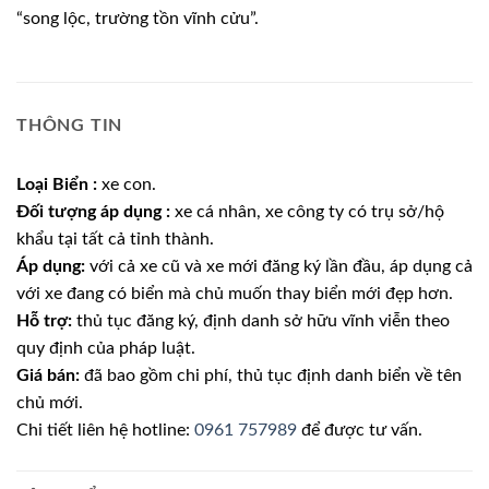
“song lộc, trường tồn vĩnh cửu”.
THÔNG TIN
Loại Biển :
xe con.
Đối tượng áp dụng :
xe cá nhân, xe công ty có trụ sở/hộ
khẩu tại tất cả tỉnh thành.
Áp dụng:
với cả xe cũ và xe mới đăng ký lần đầu, áp dụng cả
với xe đang có biển mà chủ muốn thay biển mới đẹp hơn.
Hỗ trợ:
thủ tục đăng ký, định danh sở hữu vĩnh viễn theo
quy định của pháp luật.
Giá bán:
đã bao gồm chi phí, thủ tục định danh biển về tên
chủ mới.
Chi tiết liên hệ hotline:
0961 757989
để được tư vấn.