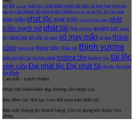
Tags
86
biển phát tài
68
biển lộc phát
bình an
biển số tam hoa
an toàn
cân bằng
dễ nhớ
hoàn thiện
lộc lộc
bảo vệ
lộc phát
hợp tác
lâu dài
phát lộc
phát
phát triển
may mắn
phát triển bền vững
phát tài
triển mạnh mẽ
quyền lực
Phát vượng
song
số may mắn
thành
sáng tạo
số cặp
lộc
số gánh
số đẹp
thịnh vượng
công
thăng tiến
Thần tài
thông thái
tài lộc
trường thọ
tiến bộ
trường phát
trường tồn
tiền tài
Đại phát lộc Đại phát tài
vĩnh cửu
đại lộc
đại phát
ổn định
Cam kết - trách nhiệm
Nhận tìm kiếm biển đẹp không cần nhận cọc.
Bảo đảm các thủ tục trao đổi mua bán biển số.
Bảo mật thông tin khách hàng. Chỉ sử dụng khi được cho
phép.