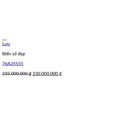
Lưu
Biển số đẹp
76A25555
Giá
Giá
235.000.000
₫
230.000.000
₫
gốc
hiện
là:
tại
235.000.000 ₫.
là:
230.000.000 ₫.