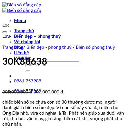
Chuyển
đến
nội
Menu
dung
Lọc
Trang chủ
Lưu
Biển đẹp – phong thuỷ
Về chúng tôi
Trang chủ
Blog
/
Biển đẹp - phong thuỷ
/
Biển số phong thuỷ
Liên hệ
Wishlist
30K88638
Tìm
kiếm:
0961 757989
0961 757989
Giá
Giá
305.000.000
₫
300.000.000
₫
gốc
hiện
chiếc biển số xe chứa con số 38 thường được mọi người
là:
tại
đánh giá là biển số xe đẹp. Vì con số này vừa đại diện cho
305.000.000 ₫.
là:
Ông Địa nhỏ, vừa có nghĩa là Tài Phát nên giúp xua đuổi vận
300.000.000 ₫.
rủi, thu hút vận may, gia tăng thêm cát khí, vượng phát cho
chủ nhân.