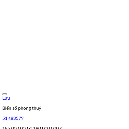
Lưu
Biển số phong thuỷ
51K83579
Giá
Giá
185.000.000
₫
180.000.000
₫