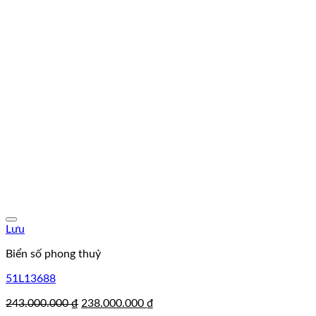
Lưu
Biển số phong thuỷ
51L13688
Giá
Giá
243.000.000
₫
238.000.000
₫