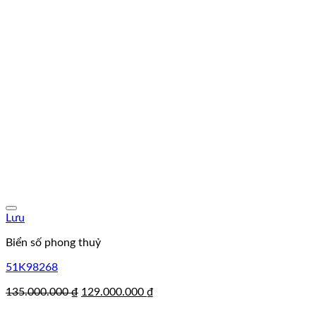
Lưu
Biển số phong thuỷ
51K98268
Giá
Giá
135.000.000
₫
129.000.000
₫
gốc
hiện