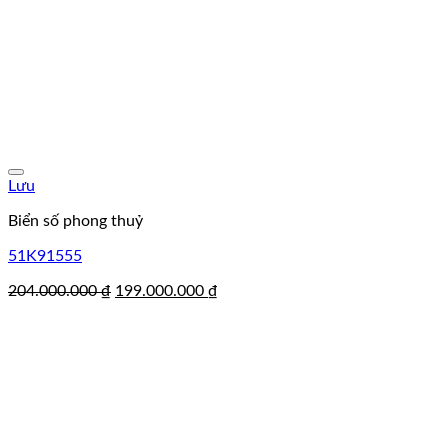
Lưu
Biển số phong thuỷ
51K91555
Giá
Giá
204.000.000
₫
199.000.000
₫
gốc
hiện
là:
tại
204.000.000 ₫.
là:
199.000.000 ₫.