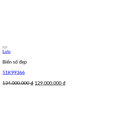
Lưu
Biển số đẹp
51K99366
Giá
Giá
134.000.000
₫
129.000.000
₫
gốc
hiện
là:
tại
134.000.000 ₫.
là:
129.000.000 ₫.