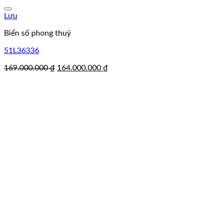
Lưu
Biển số phong thuỷ
51L36336
Giá
Giá
169.000.000
₫
164.000.000
₫
gốc
hiện
là:
tại
169.000.000 ₫.
là:
164.000.000 ₫.