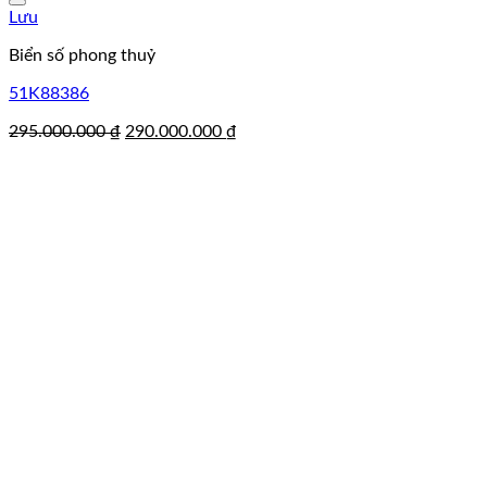
Lưu
Biển số phong thuỷ
51K88386
Giá
Giá
295.000.000
₫
290.000.000
₫
gốc
hiện
là:
tại
295.000.000 ₫.
là:
290.000.000 ₫.