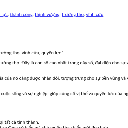
 lực
,
thành công
,
thịnh vượng
,
trường thọ
,
vĩnh cửu
rường thọ, vĩnh cửu, quyền lực.”
ường thọ. Đây là con số cao nhất trong dãy số, đại diện cho sự 
 nghĩa của nó càng được nhân đôi, tượng trưng cho sự bền vững và
cuộc sống và sự nghiệp, giúp củng cố vị thế và quyền lực của n
i tất cả tỉnh thành.
ới xe đang có biển mà chủ muốn thay biển mới đẹp hơn.