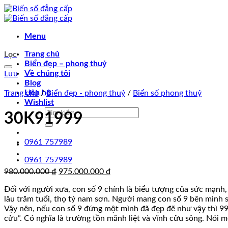
Chuyển
đến
nội
Menu
dung
Trang chủ
Lọc
Biển đẹp – phong thuỷ
Về chúng tôi
Lưu
Blog
Liên hệ
Trang chủ
/
Biển đẹp - phong thuỷ
/
Biển số phong thuỷ
Wishlist
Tìm
30K91999
kiếm:
0961 757989
0961 757989
Giá
Giá
980.000.000
₫
975.000.000
₫
gốc
hiện
Đối với người xưa, con số 9 chính là biểu tượng của sức mạnh, 
là:
tại
lâu trăm tuổi, thọ tỷ nam sơn. Người mang con số 9 bên mình 
980.000.000 ₫.
là:
Vậy nên, nếu con số 9 đứng một mình đã đẹp đẽ như vậy thì 99
975.000.000 ₫.
cửu”. Có nghĩa là trường tồn mãnh liệt và vĩnh cửu sông. Nói 