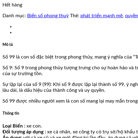
Hết hàng
Danh mục:
Biển số phong thuỷ
Thẻ:
phát triển mạnh mẽ
,
quyền
Mô tả
Số 99 là con số đặc biệt trong phong thủy, mang ý nghĩa của “T
Số 9: Số 9 trong phong thủy tượng trưng cho sự hoàn hảo và tr
của sự trường tồn.
Sự lặp lại của số 9 (99): Khi số 9 được lặp lại thành số 99, ý
lâu dài, là dấu hiệu của thành công và uy quyền.
Số 99 được nhiều người xem là con số mang lại may mắn trong 
Thông tin
Loại Biển :
xe con.
Đối tượng áp dụng :
xe cá nhân, xe công ty có trụ sở/hộ khẩu tạ
Áp dụng:
với cả xe cũ và xe mới đăng ký lần đầu, áp dụng cả v