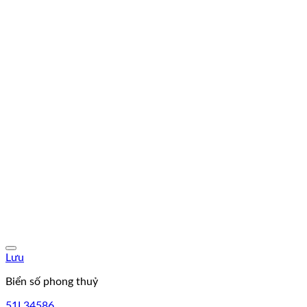
Lưu
Biển số phong thuỷ
51L34586