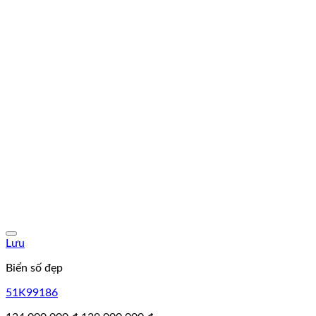
Lưu
Biển số đẹp
51K99186