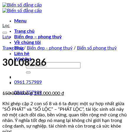
Chuyển
đến
nội
Menu
dung
Lọc
Trang chủ
Lưu
Biển đẹp – phong thuỷ
Về chúng tôi
Trang chủ
Blog
/
Biển đẹp - phong thuỷ
/
Biển số phong thuỷ
Liên hệ
Wishlist
30L08286
Tìm
kiếm:
0961 757989
0961 757989
Giá
Giá
150.000.000
₫
145.000.000
₫
gốc
hiện
Khi ghép cặp 2 con số 8 và 6 ta được một sự hợp nhất giữa
là:
tại
“SỐ PHÁT” và “SỐ LỘC” – “PHÁT LỘC”, tài lộc sinh sôi nảy
150.000.000 ₫.
là:
nở một cách dồi dào, bền vững, quan tiền rộng mở cùng chủ
145.000.000 ₫.
nhân. Ý nghĩa tốt đẹp nó mang lại không chỉ giới hạn trong
công danh, sự nghiệp. tài chính mà còn trong cả sức khỏe
nữa!