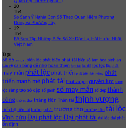
Quân đội, Nước ngoài…)
20
Th4
So Sánh Ý Nghĩa Con Số Theo Quan Niệm Phương
Đông và Phương Tây
19
Th4
Bộ Sưu Tập Những Biển Số Xe Độc Lạ, Hài Hước Nhất
Việt Nam
Tags
86
biển phát tài
68
biển lộc phát
bình an
biển số tam hoa
an toàn
cân bằng
dễ nhớ
hoàn thiện
lộc lộc
bảo vệ
lộc phát
hợp tác
lâu dài
phát lộc
phát
phát triển
may mắn
phát triển bền vững
phát tài
triển mạnh mẽ
quyền lực
Phát vượng
song
số may mắn
thành
sáng tạo
số cặp
lộc
số gánh
số đẹp
thịnh vượng
công
thăng tiến
Thần tài
thông thái
tài lộc
trường thọ
tiến bộ
trường phát
trường tồn
tiền tài
Đại phát lộc Đại phát tài
vĩnh cửu
đại lộc
đại phát
ổn định