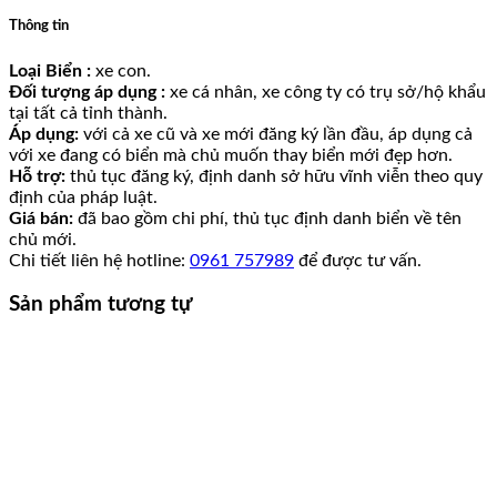
Thông tin
Loại Biển :
xe con.
Đối tượng áp dụng :
xe cá nhân, xe công ty có trụ sở/hộ khẩu
tại tất cả tỉnh thành.
Áp dụng:
với cả xe cũ và xe mới đăng ký lần đầu, áp dụng cả
với xe đang có biển mà chủ muốn thay biển mới đẹp hơn.
Hỗ trợ:
thủ tục đăng ký, định danh sở hữu vĩnh viễn theo quy
định của pháp luật.
Giá bán:
đã bao gồm chi phí, thủ tục định danh biển về tên
chủ mới.
Chi tiết liên hệ hotline:
0961 757989
để được tư vấn.
Sản phẩm tương tự