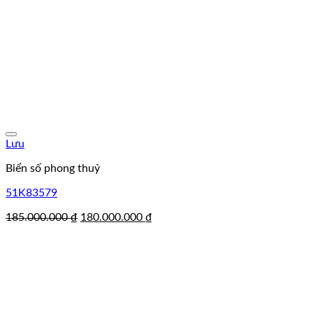
Lưu
Biển số phong thuỷ
51K83579
Giá
Giá
185.000.000
₫
180.000.000
₫
gốc
hiện
là:
tại
185.000.000 ₫.
là:
180.000.000 ₫.