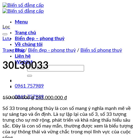
Chuyển
đến
nội
Menu
dung
Lọc
Trang chủ
Lưu
Biển đẹp – phong thuỷ
Về chúng tôi
Trang chủ
Blog
/
Biển đẹp - phong thuỷ
/
Biển số phong thuỷ
Liên hệ
Wishlist
30L30033
Tìm
kiếm:
0961 757989
0961 757989
Giá
Giá
150.000.000
₫
145.000.000
₫
gốc
hiện
Số 33 trong phong thủy là con số mang ý nghĩa mạnh mẽ về
là:
tại
sự sáng tạo và ổn định. Là sự lặp lại của số 3, số 33 tượng
150.000.000 ₫.
là:
trưng cho sự mở rộng, phát triển và khả năng thấu hiểu sâu
145.000.000 ₫.
sắc. Đây là con số may mắn, thường được xem là biểu tượng
của sự thông thái và vững chắc trong mọi lĩnh vực của cuộc
sống.