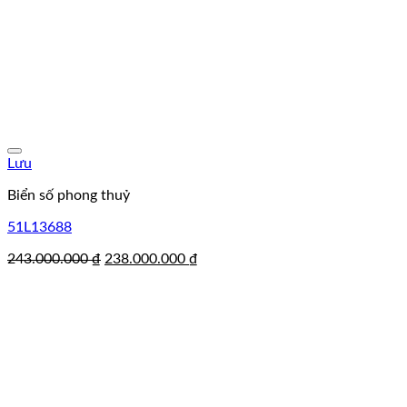
Lưu
Biển số phong thuỷ
51L13688
Giá
Giá
243.000.000
₫
238.000.000
₫
gốc
hiện
là:
tại
243.000.000 ₫.
là:
238.000.000 ₫.