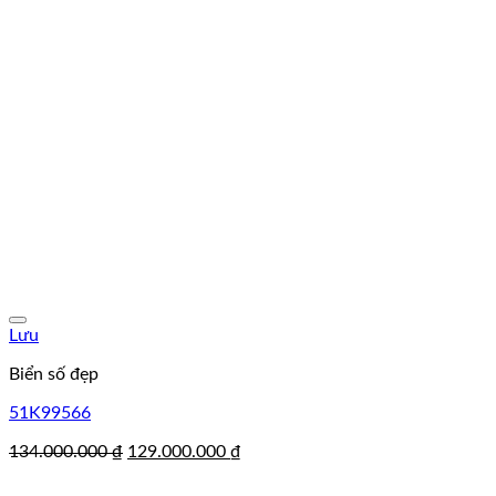
Lưu
Biển số đẹp
51K99566
Giá
Giá
134.000.000
₫
129.000.000
₫
gốc
hiện
là:
tại