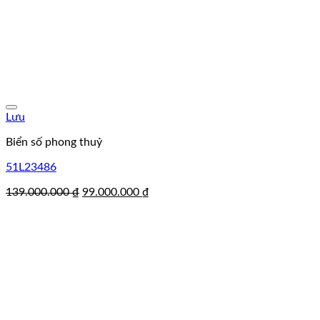
Lưu
Biển số phong thuỷ
51L23486
Giá
Giá
139.000.000
₫
99.000.000
₫
gốc
hiện
là:
tại
139.000.000 ₫.
là:
99.000.000 ₫.