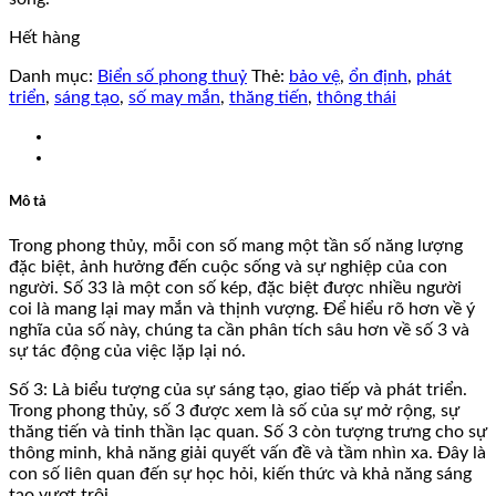
Hết hàng
Danh mục:
Biển số phong thuỷ
Thẻ:
bảo vệ
,
ổn định
,
phát
triển
,
sáng tạo
,
số may mắn
,
thăng tiến
,
thông thái
Mô tả
Trong phong thủy, mỗi con số mang một tần số năng lượng
đặc biệt, ảnh hưởng đến cuộc sống và sự nghiệp của con
người. Số 33 là một con số kép, đặc biệt được nhiều người
coi là mang lại may mắn và thịnh vượng. Để hiểu rõ hơn về ý
nghĩa của số này, chúng ta cần phân tích sâu hơn về số 3 và
sự tác động của việc lặp lại nó.
Số 3: Là biểu tượng của sự sáng tạo, giao tiếp và phát triển.
Trong phong thủy, số 3 được xem là số của sự mở rộng, sự
thăng tiến và tinh thần lạc quan. Số 3 còn tượng trưng cho sự
thông minh, khả năng giải quyết vấn đề và tầm nhìn xa. Đây là
con số liên quan đến sự học hỏi, kiến thức và khả năng sáng
tạo vượt trội.