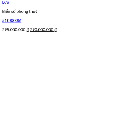
Lưu
Biển số phong thuỷ
51K88386
Giá
Giá
295.000.000
₫
290.000.000
₫
gốc
hiện
là:
tại
295.000.000 ₫.
là:
290.000.000 ₫.