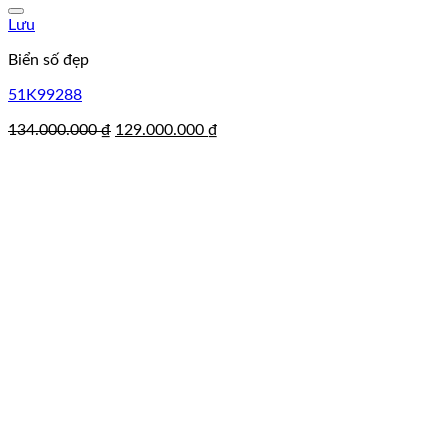
Lưu
Biển số đẹp
51K99288
Giá
Giá
134.000.000
₫
129.000.000
₫
gốc
hiện
là:
tại
134.000.000 ₫.
là:
129.000.000 ₫.