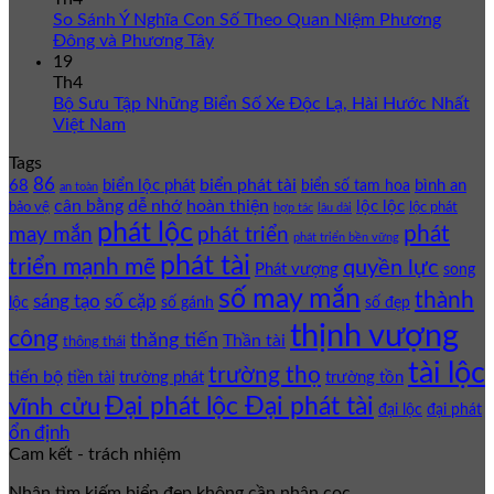
So Sánh Ý Nghĩa Con Số Theo Quan Niệm Phương
Đông và Phương Tây
19
Th4
Bộ Sưu Tập Những Biển Số Xe Độc Lạ, Hài Hước Nhất
Việt Nam
Tags
86
biển phát tài
68
biển lộc phát
bình an
biển số tam hoa
an toàn
cân bằng
dễ nhớ
hoàn thiện
lộc lộc
bảo vệ
lộc phát
hợp tác
lâu dài
phát lộc
phát
phát triển
may mắn
phát triển bền vững
phát tài
triển mạnh mẽ
quyền lực
Phát vượng
song
số may mắn
thành
sáng tạo
số cặp
lộc
số gánh
số đẹp
thịnh vượng
công
thăng tiến
Thần tài
thông thái
tài lộc
trường thọ
tiến bộ
trường phát
trường tồn
tiền tài
Đại phát lộc Đại phát tài
vĩnh cửu
đại lộc
đại phát
ổn định
Cam kết - trách nhiệm
Nhận tìm kiếm biển đẹp không cần nhận cọc.