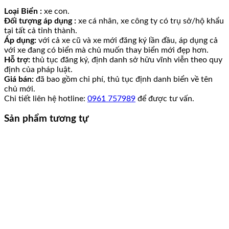
Loại Biển :
xe con.
Đối tượng áp dụng :
xe cá nhân, xe công ty có trụ sở/hộ khẩu
tại tất cả tỉnh thành.
Áp dụng:
với cả xe cũ và xe mới đăng ký lần đầu, áp dụng cả
với xe đang có biển mà chủ muốn thay biển mới đẹp hơn.
Hỗ trợ:
thủ tục đăng ký, định danh sở hữu vĩnh viễn theo quy
định của pháp luật.
Giá bán:
đã bao gồm chi phí, thủ tục định danh biển về tên
chủ mới.
Chi tiết liên hệ hotline:
0961 757989
để được tư vấn.
Sản phẩm tương tự