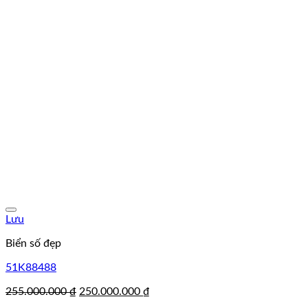
Lưu
Biển số đẹp
51K88488
Giá
Giá
255.000.000
₫
250.000.000
₫
gốc
hiện