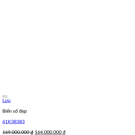
Lưu
Biển số đẹp
61K38383
Giá
Giá
169.000.000
₫
164.000.000
₫